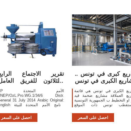
يع كبرى في تونس ..
تقرير الاجتماع الرابع
اريع الكبرى في تونس
والثلاثون للفريق العامل
.. بحوث وتقارير
المفتوح
ريع الكبرى في تونس هي قائمة
EP الأمم المتحد
ريع العملاقة مشاريع ضخمة قيد
NEP/OzL.Pro.WG.1/34/6 Distr.
ز او التخطيط ب الجمهورية التونسية
eneral 31 July 2014 Arabic Original:
تقطب تونس ذات الموقع
English برنامج الأمم المتحدة ل
اتيجي والاقتصاد المتنوع والصلب منذ
الفريق العامل المفتوح العضوية للأطرا
استثمارات هامة أغلبها خارجية
في بروتوكول مونتريال بشأن الموا
احصل على السعر
احصل على السعر
تشمل
المستنفدة لطبقة الأوزو