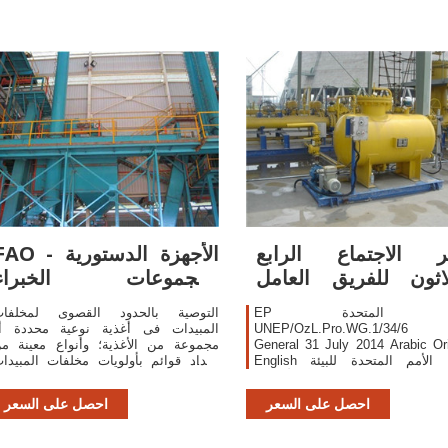
ر الاجتماع الرابع
FAO - الأجهزة الدستور
لاثون للفريق العامل
ومجموعات الخبراء
المفتوح ...
بالمنظمة
EP الأمم المتحدة
التوصية بالحدود القصوى لمخلفا
UNEP/OzL.Pro.WG.1/34/6 D
المبيدات فى أغذية نوعية محددة أ
General 31 July 2014 Arabic Ori
مجموعة من الأغذية؛ وأنواع معينة م
English برنامج الأمم المتحدة للبيئة
اعداد قوائم بأولويات مخلفات المبيدا
 العامل المفتوح العضوية للأطراف
فى السلع الغذائية المتداولة فى السو
وتوكول مونتريال بشأن المواد
الدولية ...
احصل على السعر
احصل على السعر
المستنفدة لطبقة الأوزون