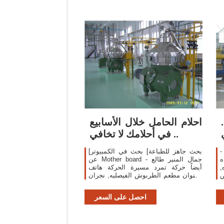
2» ..
احلام الحامل خلال الأسابيع
.. في أحلامك لا تخافي
ريم الامل مؤسسة ابو
[بحث جاهز للطباعة] بحث في الكمبيوتر
ه
عن Mother board - جمال المنير طالع
,
أيضاً حركة تمرد مسيرة الحركة هاتف
للمواد
وعنوان مطعم الطربوش الفيصليه, نجران
ة
مكتبة آستان قدس رضوي المركزية التاريخ
ع
اليمن التسمية عمليات التشغيل اليدوي
احصل على السعر