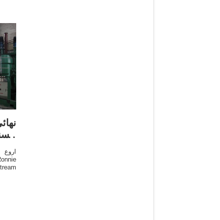
‫نها
للس
اروع م
Stream