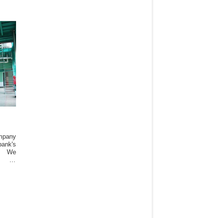
ompany
nk's
6. We
y as
inian