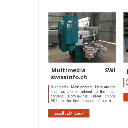
Multimedia SWI
swissinfo.ch
W
A
Multimedia. Main content. Here are the
first two stories related to the main
content. Coronavirus' silver linings
E01. In the first episode of our new
series, there's a wedding to organise, a
احصل على السعر