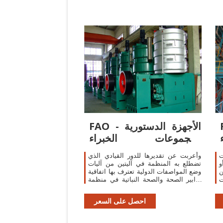
ية
FAO - الأجهزة الدستورية
ومجموعات الخبراء
بالمنظمة
ت
وأعربت عن تقديرها للدور القيادي الذي
و
تضطلع به المنظمة في آليتين من آليات
ن
وضع المواصفات الدولية تعترف بها اتفاقية
ت
تدابير الصحة والصحة النباتية في منظمة
ق
التجارة العالمية ألا وهما: الاتفاقية ...
احصل على السعر