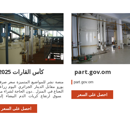
part.gov.om
كأس القارات 2025
part.gov.om
منصة نشر للمواضيع المتميزة سعر صر
يورو مقابل الدينار الجزائري اليوم زراع
النعناع في المنزل ..دون الحاجة لشراء م
احصل على السعر
السوق ارتفاع كريات الدم البيضاء إل
14000 ..الأسباب والأعراض والعلاج مكاتب
احصل على السعر