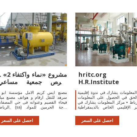
hritc.org
مشروع «نماء واكتفاء 
H.R.Institute
تحرص جمعية مساعي
Technology
النسائية
لمعلومات يشارك في ندوة إقليمية
- مصنع ايس ك
لحق في الحصول على المعلومات
سرهد للنقل ارقام و هواتف مصنع ميا
باط • مركز المعلومات يشارك في
فيحاء القصيم وعنوانه فى حي المصفاه
ر الإقليمي الخاص بالديمقراطية
الرياض, (sa) ثلاجة الحرمين 
لمحلية في العالم العربي في عمان.
الغذائية وكالة فايز المالكي للدعاي
والإعلان مصن
احصل على السعر
احصل على السعر