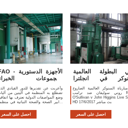
ئي البطولة العالمية
FAO - الأجهزة الدستور
نوكر في انجلترا
ومجموعات الخبراء
Ronnie O
بالمنظمة
بارياة السنوكر العالمية الصاروخ
وأعربت عن تقديرها للدور القيادي الذ
روني سوليفان ضد ترامب Ronnie
تضطلع به المنظمة في آليتين من آليا
O'Sullivan v John Higgins Live 
وضع المواصفات الدولية تعترف بها اتفاقي
HD 17/6/2017 بث مباشر
تدابير الصحة والصحة النباتية في منظم
التجارة العالمية ألا وهما: الاتفاقي
احصل على السعر
احصل على السعر