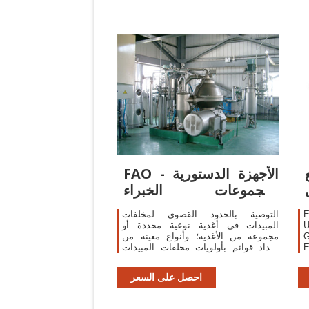
FAO - الأجهزة الدستورية
ومجموعات الخبراء
بالمنظمة
ة
التوصية بالحدود القصوى لمخلفات
U
المبيدات فى أغذية نوعية محددة أو
G
مجموعة من الأغذية؛ وأنواع معينة من
لبيئة
اعداد قوائم بأولويات مخلفات المبيدات
ف
فى السلع الغذائية المتداولة فى السوق
د
الدولية
احصل على السعر
ن