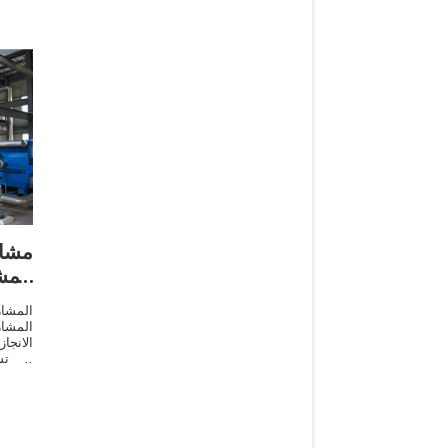
مشار
المش
المشا
المشا
الانجا
. تس
الاستر
عقود 