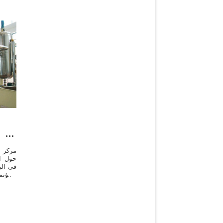
 of
مركز ا
حول ا
في الر
المؤتم
ا