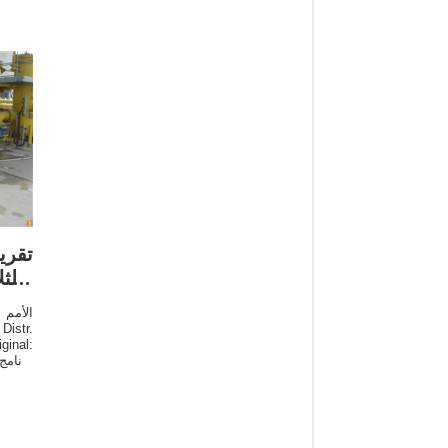
تقري
والث
istr.
ginal:
الفريق
في بر