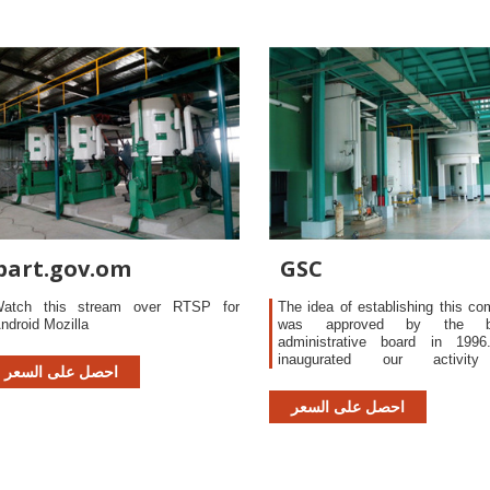
part.gov.om
GSC
atch this stream over RTSP for
The idea of establishing this c
ndroid Mozilla
was approved by the ba
administrative board in 199
inaugurated our activit
احصل على السعر
intermediaries in the Palest
securities
احصل على السعر