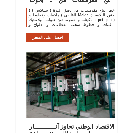
وتقارير
خط انتاج مقرمشات من دقيق الذرة ( سناكس ) (
القاضى ) ماكينات وخطوط و Molds حقن البلاستيك
ماكينات و خطوط نفخ عبوات البلاستيك ( pet- p.e )
ماكينات و خطوط سحب القطاعات و الالواح و
المواسير البلاستيك- ماكينات خطوط تشكيل الالواح
احصل على السعر
الاقتصاد الوطني تجاوز آثــــــــــــار