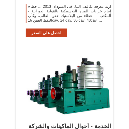
» اريد معرفة تكاليف البناء فى السودان 2013 ... خط
إنتاج خزانات المياه البلاستيكية بالقولبة الدورانية -
المكتب ... غطاء من البلاستيك حقن القالب، وكأب
النفط العفن 16cav, 24 cav, 36 cav, 48cav. ...
احصل على السعر
الخدمة - أحوال الماكينات والشركة