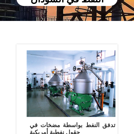
‫تدفق النفط بواسطة مضخات في
حقول نفطية أمريكية