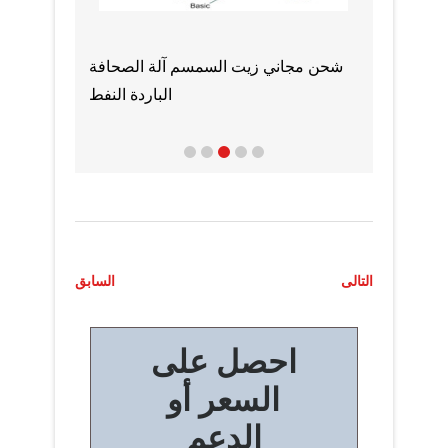
لهند يكلف خط الكانولا
البرازيل حار مبيعات النفط الصحافة
معدات طارد زيت بذور الصنوبر
ت
التالى
السابق
ص
احصل على
فّ
السعر أو
ح
الدعم
ا