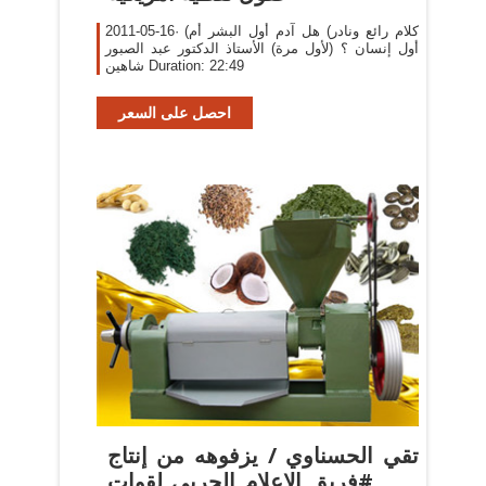
2011-05-16· (كلام رائع ونادر) هل آدم أول البشر أم
أول إنسان ؟ (لأول مرة) الأستاذ الدكتور عبد الصبور
شاهين Duration: 22:49
احصل على السعر
‫تقي الحسناوي / يزفوهه من إنتاج
#فريق_الاعلام_الحربي_لقوات