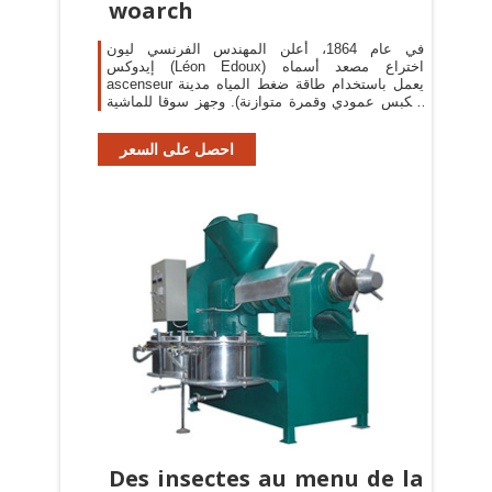
woarch
في عام 1864، أعلن المهندس الفرنسي ليون
إيدوكس (Léon Edoux) اختراع مصعد أسماه
ascenseur يعمل باستخدام طاقة ضغط المياه مدينة
(مكبس عمودي وقمرة متوازنة). وجهز سوقا للماشية
في لافيليت في عام 1867.
احصل على السعر
Des insectes au menu de la