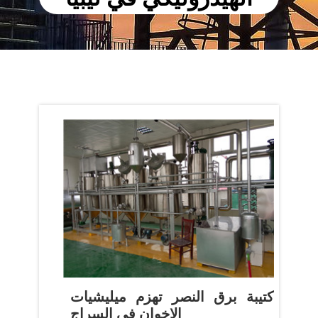
‫كتيبة برق النصر تهزم ميليشيات
الاخوان في السراج