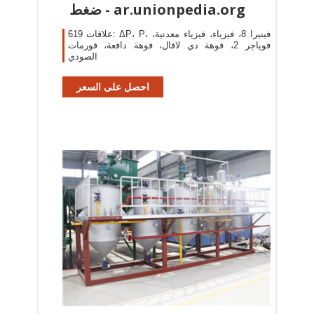
ضغط - ar.unionpedia.org
619 علاقات: ΔP، P، فينيرا 8، فيزياء، فيزياء معدنية،
فوياجر 2، فوهة دي لافال، فوهة دافعة، فورمات
الصودي
احصل على السعر