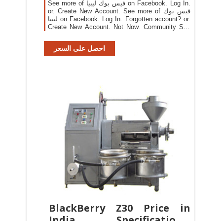
See more of ‎فيس بوك ليبيا‎ on Facebook. Log In.
or. Create New Account. See more of ‎فيس بوك
ليبيا‎ on Facebook. Log In. Forgotten account? or.
Create New Account. Not Now. Community See
all. 434,703 people like this. 440,798 people
follow this . About See all +218 94-4492444.
احصل على السعر
Home. Impressum. Page transparency See More.
Facebook is showing information to help
BlackBerry Z30 Price in
India, Specifications,