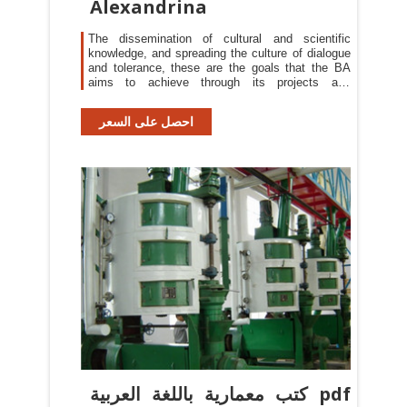
Alexandrina
The dissemination of cultural and scientific
knowledge, and spreading the culture of dialogue
and tolerance, these are the goals that the BA
aims to achieve through its projects and
activities. The BA continually organizes new
projects, as well as numerous cultural and
احصل على السعر
scientific events, every year, such as annual
book fairs, art exhibitions, conferences,
seminars, concerts, and theatrical
كتب معمارية باللغة العربية pdf