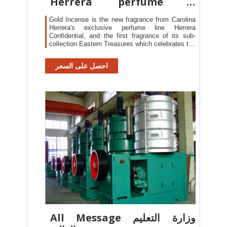
Herrera perfume a
fragrance for
Gold Incense is the new fragrance from Carolina
Herrera's exclusive perfume line Herrera
Confidential, and the first fragrance of its sub-
collection Eastern Treasures which celebrates the
Arab heritage, alchemy and culture, as well as
fragrances that are synonymous with luxury. Gold
احصل على السعر
Incense
All Message وزارة التعليم