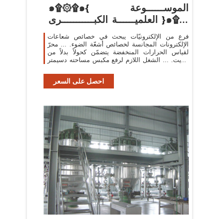
๑۩۞۩๑{ الموســــــوعة
العلميــــــة الكبـــــــــــرى }๑۩۞
...
فرع من الإلكترونيّات يبحث في خصائص شعاعات
الإلكترونات المجانسة لخصائص أشعّة الضوء. ... محرّ
لقياس الحرارات المنخفضة يتضمّن كحولاً بدلاً من
الزيت. ... الشغل اللازم لرفع مكبس مساحته دسيمتر
مربع ...
احصل على السعر