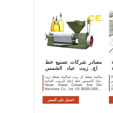
مصادر شركات تصنيع خط
إنتاج زيت عباد الشمس
وخط إنتاج زيت
بئة
ماكينة ضغط ال زيت لماكينة ضغط زيت
ر
عباد الشمس خط إنتاج الزيوت النباتية.
int
Henan Huatai Cereals And Oils
Machinery Co., Ltd. US $5000-10000 /
0
مجموعات 1 مجموعات (أدني الطلب)
الاتصال بالمورد Transaction Level
احصل على السعر
بطاقة: ماكينة ضغط زيت عباد الشمس
ماكينة ضغط الزيت خط