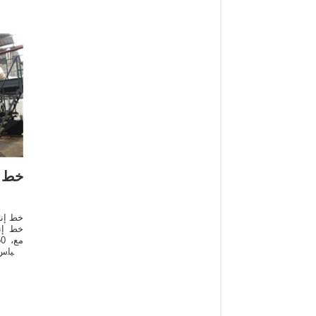
خط إ
خط إنت
خط إنت
مقياس
الخشنة