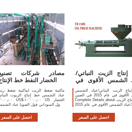
نتاج الزيت النباتي/
مصادر شركات تصنيع
د الشمس الأقوى في
الخضار النفط خط الإنتاج
عام
تاج الزيت النباتي/عباد الشمس
ماكينة ضغط الزيت لماكينة ضغط زي
الأقوى في عام 2015 في الصين , Find
عباد الشمس خط إنتاج الزيوت النباتي
Complete Details about خط إنتاج الزيت
٥٬٠٠٠٫٠٠ US$-١٠٬٠٠٠٫٠٠ US ا
النباتي/عباد الشمس الأقوى في عام 2015
الفول السوداني فول الصويا عباد الشم
صين,خط إنتاج الزيت ، خط إنتاج
خط إنتاج النفط مع آلة صنع الزيت الطب
 النباتية ، خط إنتاج زيت عباد
احصل على السعر
احصل على السعر
شمس from Oil Pressers Supplier