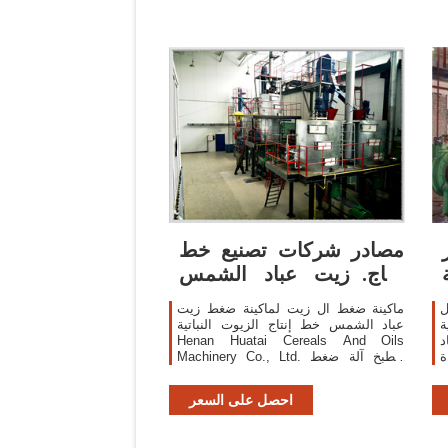
مصادر شركات تصنيع خط
Sc
إنتاج زيت عباد الشمس
وخط
ل
ماكينة ضغط ال زيت لماكينة ضغط زيت
ة
عباد الشمس خط إنتاج الزيوت النباتية
د
Henan Huatai Cereals And Oils
ة
Machinery Co., Ltd. الطبخ آلة ضغط
ة
الزيت | ماكينة استخراج الزيوت بالعصر
ط
الصحافة آلة
احصل على السعر