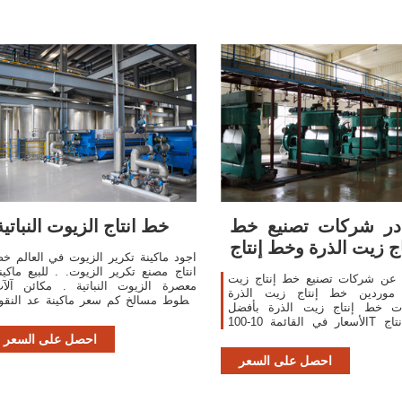
در شركات تصنيع خط
خط انتاج الزيوت النباتية
اج زيت الذرة وخط إنتاج
اجود ماكينة تكرير الزيوت في العالم خ
انتاج مصنع تكرير الزيوت. . للبيع ماكين
 عن شركات تصنيع خط إنتاج زيت
معصرة الزيوت النباتية . مكائن آلآ
 موردين خط إنتاج زيت الذرة
خطوط مسالخ كم سعر ماكينة عد النقو
ات خط إنتاج زيت الذرة بأفضل
وكشف التزوير في مكينة لياسة للبيع صو
الأسعار في القائمة 10-100T خط إنتاج
لماكنة الثيل الصناعي للبيع ماكينة .
 النباتية الذرة آلة استخراج ال زيت
احصل على السعر
احصل على السعر