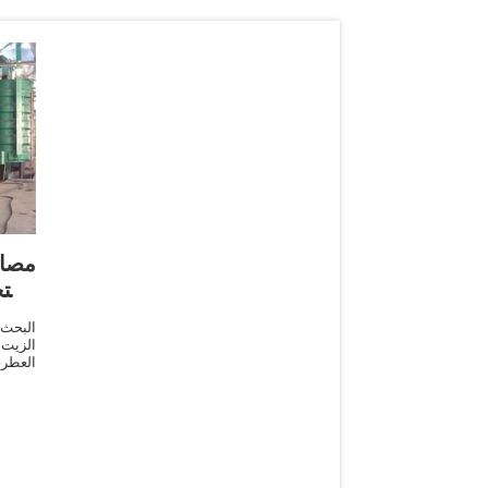
مصاد
است
البحث
الزيت 
العطر