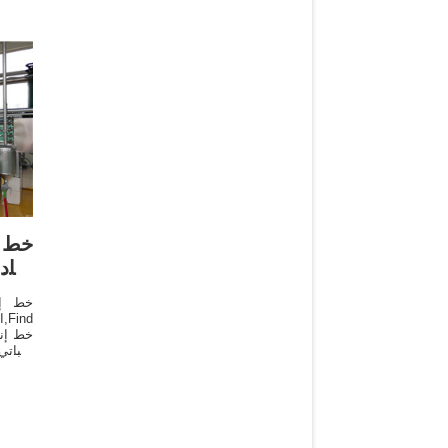
خط إ
عبا
خط إن
في ال
الزيوت
ال