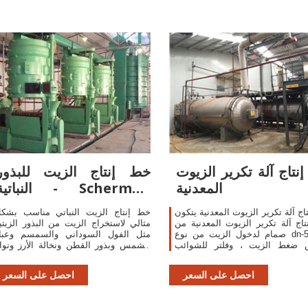
نتاج آلة تكرير الزيوت
خط إنتاج الزيت للبذور
المعدنية
النباتية - herman
Colloty
اج آلة تكرير الزيوت المعدنية يتكون
خط إنتاج الزيت النباتي مناسب بشك
اج آلة تكرير الزيوت المعدنية من
مثالي لاستخراج الزيت من البذور الزيتي
صمام لدخول الزيت من نوع dn-50 ،مع
مثل الفول السوداني والسمسم وعبا
 ضغط الزيت ، وفلتر للشوائب
الشمس وبذور القطن ونخالة الأرز ونوا
 بالإضافة إلى مضخة للزيت ومزودة
النخيل إلخ. آلة الصحافة النفط الصحافة آل
بأنبوبة ضخ تعمل بالفاكيوم ، مع آلة
الترشيح ، آلة تصفية النف
احصل على السعر
احصل على السعر