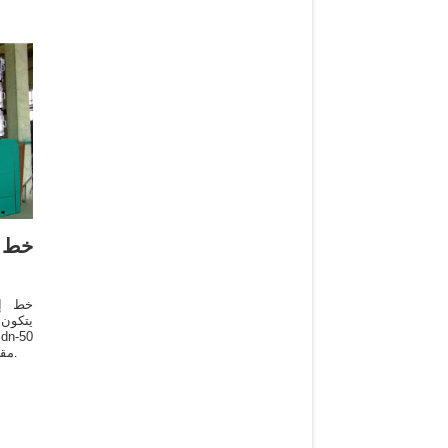
خط إ
خط إنت
يتكون 
الخشنة