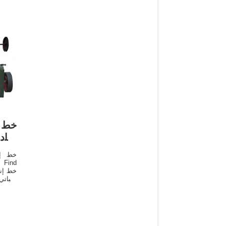
خط إ
عبا
خط إن
في ال
الزيوت
ال