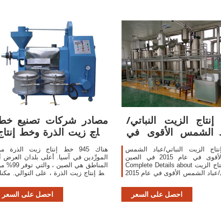
نتاج الزيت النباتي/
مصادر شركات تصنيع خط
د الشمس الأقوى في
إنتاج زيت الذرة وخط إنتاج
عام 2015 في
زيت الذرة
تاج الزيت النباتي/عباد الشمس
هناك 945 خط إنتاج زيت الذرة م
الأقوى في عام 2015 في الصين,Find
المورِّدين في آسيا. أعلى بلدان العرض أ
Complete Details about خط إنتاج الزيت
المناطق هي الصين ، والتي توف
النباتي/عباد الشمس الأقوى في عام 2015
خط إنتاج زيت الذرة ، على التوالي. مكن
صين,خط إنتاج الزيت ، خط إنتاج
ضمان أمان المنتج بالاختيار من المورِّدي
 النباتية ، خط إنتاج زيت عباد
احصل على السعر
احصل على السعر
شمس from Oil Pressers Supplier