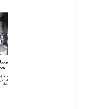
مصا
الخض
استخرا