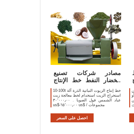
مصادر شركات تصنيع
الخضار النفط خط الإنتاج
والخضار النفط خط
ن
10-100t خط إنتاج الزيوت النباتية الذرة آلة
و
استخراج الزيت استخدام لخط معالجة زيت
ر 99% من
عباد الشمس فول الصويا . ٣٠٬٠٠٠٫٠٠
ك
us$-٦٥٬٠٠٠٫٠٠ us$ / مجموعات
ن
احصل على السعر