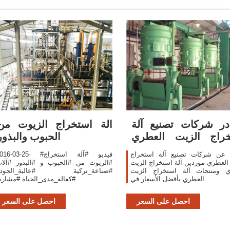
ر شركات تصنيع آلة
‫الة استخراج الزيوت من
خراج الزيت العطري
الحبوب والبذور
وآلة استخراج
 عن شركات تصنيع آلة استخراج
2016-03-25· #فيديو #آلة استخر
العطري موردين آلة استخراج الزيت
#الزيوت من #الحبوب و #البذور #آلا
ي ومنتجات آلة استخراج الزيت
#صناعة_تركية #عالية_الجودة
العطري بأفضل الأسعار في
#كفالة_مدى_الحياة #مشاري
احصل على السعر
احصل على السعر