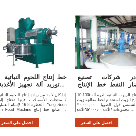
در شركات تصنيع
خط إنتاج اللحوم النباتية |
ار النفط خط الإنتاج
توريد آلة تجهيز الأغذية |
والخضار النفط خط ...
Yung ...
10-100t خط إنتاج الزيوت النباتية الذرة آلة
إذا كان لا بد من زيادة إنتاج اللحوم النباتي
ج الزيت استخدام لخط معالجة زيت
/ منتجات الأسماك ، فإنها تحتاج إل
عباد الشمس فول الصويا . ٣٠٬٠٠٠٫٠٠
الخطوة 8-16 لإتمام العملية. g Soon
us$-٦٥٬٠٠٠٫٠٠ us$ / مجموعات ...
Lih Food Machine هو صانع خط إنت
اللحوم النباتية ومورد خط إنتاج حلي
التوفو / حليب الصويا.
احصل على السعر
احصل على السعر