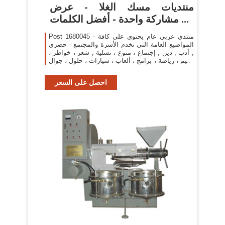
منتديات مسك الغلا - عرض
مشاركة واحدة - أفضل الكلمات ...
Post 1680045 - منتدى عربي عام يحتوي على كافة
المواضيع العامة التي تخدم الأسرة والمجتمع - حصري
, أدب , دين , إجتماع ، منوع ، تسلية , شعر ، خواطر ،
تعليم ، رياضة ، برامج ، ألعاب ، سيارات ، حلول ، جوال
، انمي ، بلاستيشن ، حيوانات ...
احصل على السعر