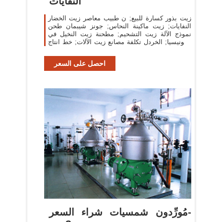
النفايات
زيت بذور كسارة للبيع; ن طبيب معاصر زيت الخضار
النفايات; زيت ماكينة النحاس; جونز شيبمان طحن
نموذج الآلة زيت التشحيم; مطحنة زيت النخيل في
اندونيسيا; الخردل تكلفة مصانع زيت الآلات; خط انتاج
زيت
احصل على السعر
مُورِّدون شمسيات شراء السعر-