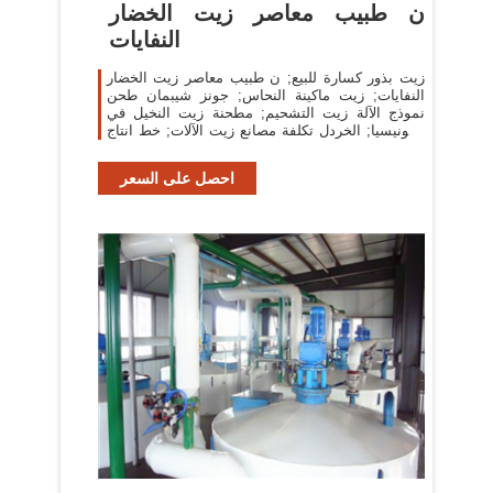
ن طبيب معاصر زيت الخضار
النفايات
زيت بذور كسارة للبيع; ن طبيب معاصر زيت الخضار
النفايات; زيت ماكينة النحاس; جونز شيبمان طحن
نموذج الآلة زيت التشحيم; مطحنة زيت النخيل في
اندونيسيا; الخردل تكلفة مصانع زيت الآلات; خط انتاج
زيت ...
احصل على السعر