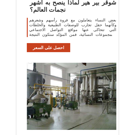
شوقر بير هير لماذا ينصح به أشهر
نجمات العالم؟
بعض النساء يتعاملون مع فروة رأسهم وشعرهم
وكأنهما حقل تجارب للوصفات الطبيعية والخلطات
التي تتحاكى عنها مواقع التواصل الاجتماعي
والمجموعات النسائية، فمن المؤكد ستكون النتيجة
شعر مجهد وتالف ومتساقط، لذلك رقيقة تدعوك ...
احصل على السعر