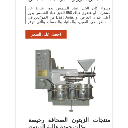
وسواء كان الخبز عباد الشمس بذور عبارة عن
مشترك، أو عضوي.هناك 950 الخبز عباد الشمس بذور
من المورِّدين في East Asia. أعلى بلدان العرض أو
المناطق هي الصين، وألمانيا، والنمسا ، والتي توفر
75%، و5%، و4% من
احصل على السعر
منتجات الزيتون الصحافة رخيصة
وذات جودة عالية الزيتون