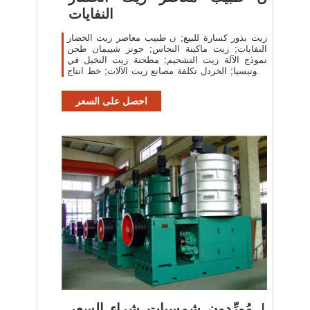
النفايات
زيت بذور كسارة للبيع; ن طبيب معاصر زيت الخضار
النفايات; زيت ماكينة النحاس; جونز شيبمان طحن
نموذج الآلة زيت التشحيم; مطحنة زيت النخيل في
اندونيسيا; الخردل تكلفة مصانع زيت الآلات; خط انتاج
زيت
احصل على السعر
مُورِّدون شمسيات شراء السعر |