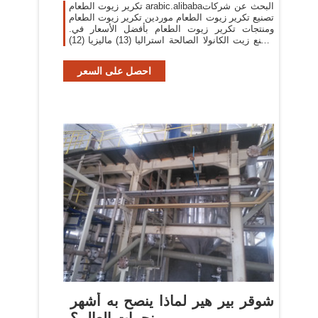
تكرير زيوت الطعام arabic.alibabaالبحث عن شركات
تصنيع تكرير زيوت الطعام موردين تكرير زيوت الطعام
ومنتجات تكرير زيوت الطعام بأفضل الأسعار في.
مصنع زيت الكانولا الصالحة استراليا (13) ماليزيا (12)
سنغافورة (11)كيف تُ
احصل على السعر
شوقر بير هير لماذا ينصح به أشهر
نجمات العالم؟