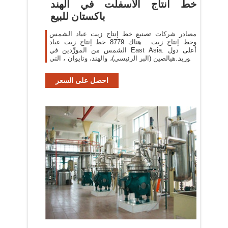
خط انتاج الاسفلت في الهند
باكستان للبيع
مصادر شركات تصنيع خط إنتاج زيت عباد الشمس
وخط إنتاج زيت . هناك 8779 خط إنتاج زيت عباد
الشمس من المورِّدين في East Asia. أعلى دول
التوريد هيالصين (البر الرئيسي)، والهند، وتايوان ، التي
تورِّد 99%، و1 ...
احصل على السعر