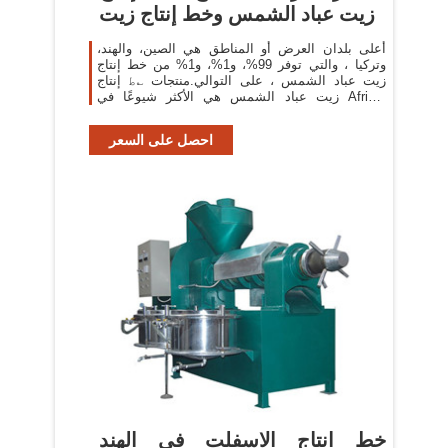
زيت عباد الشمس وخط إنتاج زيت
أعلى بلدان العرض أو المناطق هي الصين، والهند،
وتركيا ، والتي توفر 99%، و1%، و1% من خط إنتاج
زيت عباد الشمس ، على التوالي.منتجات ؎ط إنتاج
زيت عباد الشمس هي الأكثر شيوعًا في Africa،
وSoutheast Asia، وDomestic Market.
احصل على السعر
خط انتاج الاسفلت في الهند