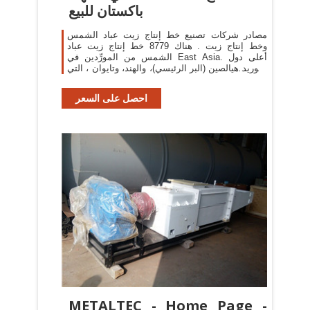
باكستان للبيع
مصادر شركات تصنيع خط إنتاج زيت عباد الشمس
وخط إنتاج زيت . هناك 8779 خط إنتاج زيت عباد
الشمس من المورِّدين في East Asia. أعلى دول
التوريد هيالصين (البر الرئيسي)، والهند، وتايوان ، التي
تورِّد 99%، و1
احصل على السعر
METALTEC - Home Page -