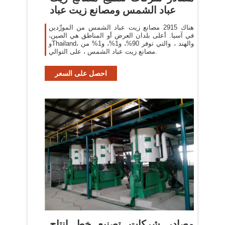
عباد الشمس ومصانع زيت عباد
هناك 2915 مصانع زيت عباد الشمس من المورِّدين
في آسيا. أعلى بلدان العرض أو المناطق هي الصين،
وThailand، والهند ، والتي توفر 90%، و1%، و1% من
مصانع زيت عباد الشمس ، على التوالي.
احصل على السعر
مصادر شركات تصنيع خط إنتاج