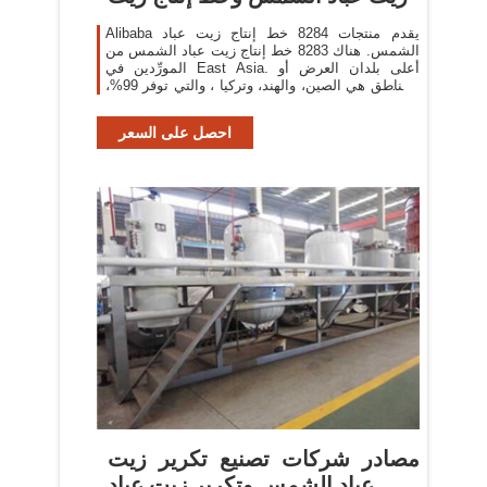
Alibaba يقدم منتجات 8284 خط إنتاج زيت عباد
الشمس. هناك 8283 خط إنتاج زيت عباد الشمس من
المورِّدين في East Asia. أعلى بلدان العرض أو
المناطق هي الصين، والهند، وتركيا ، والتي توفر 99%،
و1%، و1% من خط إنتاج
احصل على السعر
مصادر شركات تصنيع تكرير زيت
عباد الشمس وتكرير زيت عباد