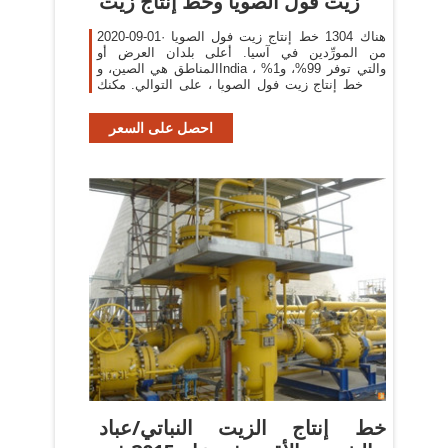
زيت فول الصويا وخط إنتاج زيت
2020-09-01· هناك 1304 خط إنتاج زيت فول الصويا
من المورِّدين في آسيا. أعلى بلدان العرض أو
المناطق هي الصين، وIndia ، والتي توفر 99%، و1%
من خط إنتاج زيت فول الصويا ، على التوالي. مكنك
ضمان أمان المنتج بالاختيار من
احصل على السعر
خط إنتاج الزيت النباتي/عباد