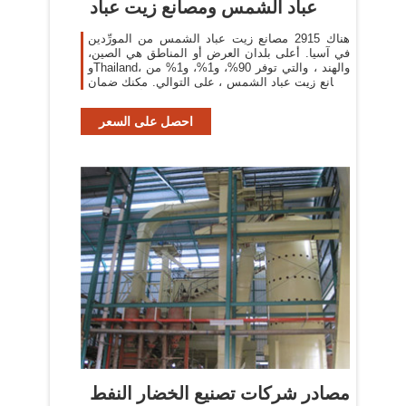
عباد الشمس ومصانع زيت عباد
هناك 2915 مصانع زيت عباد الشمس من المورِّدين
في آسيا. أعلى بلدان العرض أو المناطق هي الصين،
وThailand، والهند ، والتي توفر 90%، و1%، و1% من
مصانع زيت عباد الشمس ، على التوالي. مكنك ضمان
أمان المنتج
احصل على السعر
مصادر شركات تصنيع الخضار النفط