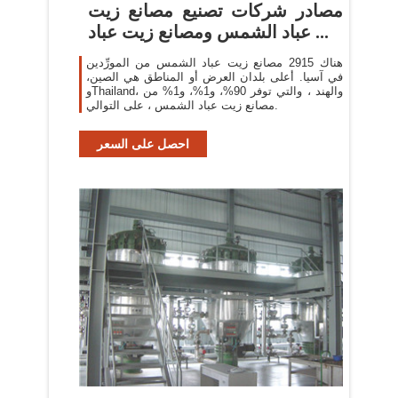
مصادر شركات تصنيع مصانع زيت
عباد الشمس ومصانع زيت عباد ...
هناك 2915 مصانع زيت عباد الشمس من المورِّدين
في آسيا. أعلى بلدان العرض أو المناطق هي الصين،
وThailand، والهند ، والتي توفر 90%، و1%، و1% من
مصانع زيت عباد الشمس ، على التوالي.
احصل على السعر