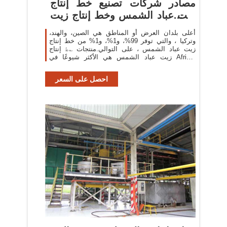
مصادر شركات تصنيع خط إنتاج
زيت عباد الشمس وخط إنتاج زيت
...
أعلى بلدان العرض أو المناطق هي الصين، والهند،
وتركيا ، والتي توفر 99%، و1%، و1% من خط إنتاج
زيت عباد الشمس ، على التوالي.منتجات ؎ط إنتاج
زيت عباد الشمس هي الأكثر شيوعًا في Africa،
وSoutheast Asia، وDomestic Market.
احصل على السعر