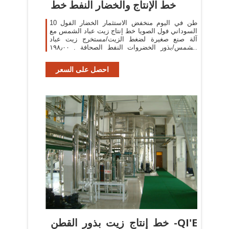
خط الإنتاج والخضار النفط خط
10 طن في اليوم منخفض الاستثمار الخضار الفول
السوداني فول الصويا خط إنتاج زيت عباد الشمس مع
آلة صنع صغيرة لضغط الزيت/مستخرج زيت عباد
الشمس/بذور الخضروات النفط الصحافة . ١٩٨٫٠٠
us$-٢٢٣٫٠٠ us$ / وحدات . 1 وحدات (لمين) 3 yrs.
87.7%
احصل على السعر
خط إنتاج زيت بذور القطن -QI'E