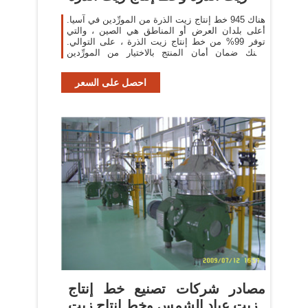
هناك 945 خط إنتاج زيت الذرة من المورِّدين في آسيا.
أعلى بلدان العرض أو المناطق هي الصين ، والتي
توفر 99% من خط إنتاج زيت الذرة ، على التوالي.
مكنك ضمان أمان المنتج بالاختيار من المورِّدين
المعتمدين، بما في ذلك 276 مع ISO9001، و69
احصل على السعر
مصادر شركات تصنيع خط إنتاج
زيت عباد الشمس وخط إنتاج زيت