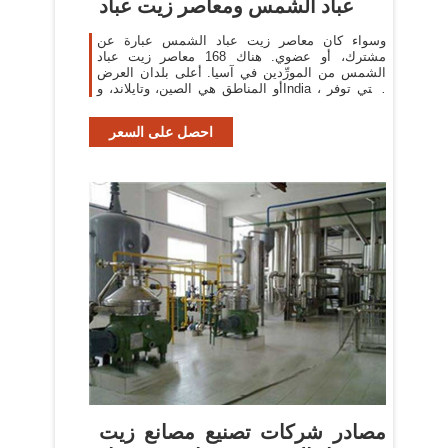
عباد الشمس ومعاصر زيت عباد
وسواء كان معاصر زيت عباد الشمس عبارة عن
مشترك، أو عضوي. هناك 168 معاصر زيت عباد
الشمس من المورِّدين في آسيا. أعلى بلدان العرض
أو المناطق هي الصين، وتايلاند، وIndia ، والتي توفر
58%، و31%، و2% من معاصر
احصل على السعر
مصادر شركات تصنيع مصانع زيت