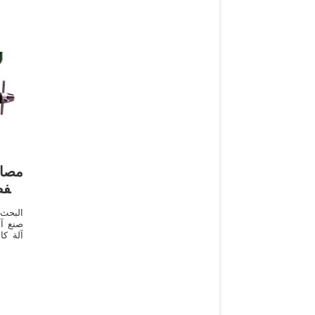
مصاد
الن
البحث
صنع آل
آلة كا