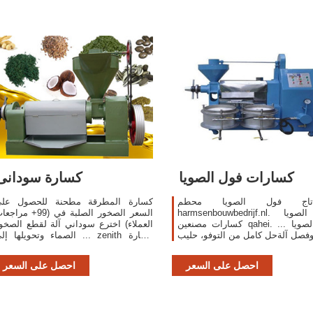
كسارات فول الصويا
كسارة سودانى
اج فول الصويا محطم -
كسارة المطرقة مطحنة للحصول عل
harmsenbouwbedrijf.nl. فول الصويا
السعر الصخور الصلبة في (99+ مرا
كسارات مصنعين qahei. ... فول الصويا
العملاء) اخترع سوداني آلة لقطع الصخو
صل آلةحل كامل من التوفو، حليب
الصماء وتحويلها إلى ... zenith كسا
أتمتة خط Yung Soon Lih Food Machine
الحجر السعر المنخفض مصغرة ...
يوان فول الصويا طحن وفصل آلة
احصل على السعر
احصل على السعر
 والتوفو / حليب الصويا خط إنتاج
المورد.