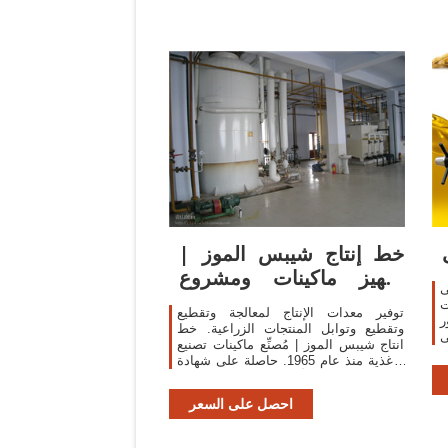
خط إنتاج شيبس الموز |
تجهيز ماكينات ومشروع
ى
تسليم المفتاح ...
جعات
توفير معدات الإنتاج لمعالجة وتقطيع
ر
وتقطيع وتوابل المنتجات الزراعية. خط
رة
انتاج شيبس الموز | مُصنِّع ماكينات تصنيع
الأغذية منذ عام 1965. حاصلة على شهادة
ce لماكينات تجهيز الأغذية بما في ذلك
المقالي العميقة وأنظمة تسخين ...
احصل على السعر