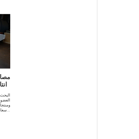
مصا
انت
البحث 
العضوي
ومنتجا
الأسعا
منتجات 541 خط انتاج السماد العضوي.