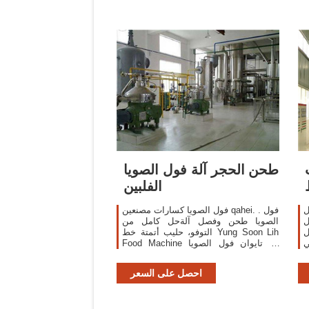
طحن الحجر آلة فول الصويا
الفلبين
ل
فول الصويا كسارات مصنعين qahei. . فول
ل
الصويا طحن وفصل آلةحل كامل من
ل
التوفو، حليب أتمتة خط Yung Soon Lih
ي
Food Machine هو تايوان فول الصويا
سعار متعددة خلال 24
طحن وفصل آلة الصانع والتوفو / حليب
الصويا خط إنتاج المورد.
احصل على السعر