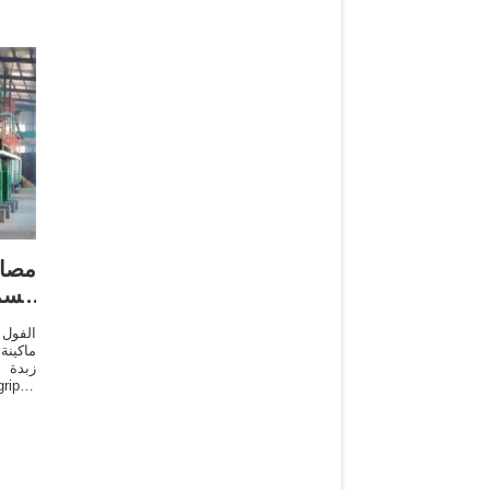
مصا
الس
الفول
ماكين