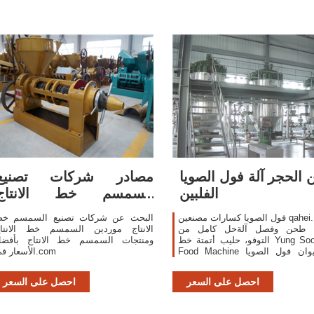
الحجر آلة فول الصويا
مصادر شركات تصنيع
الفلبين
السمسم خط الانتاج
والسمسم خط الانتاج في ...
فول الصويا كسارات مصنعين qahei. . فول
البحث عن شركات تصنيع السمسم خ
ا طحن وفصل آلةحل كامل من
الانتاج موردين السمسم خط الانتا
التوفو، حليب أتمتة خط Yung Soon Lih
ومنتجات السمسم خط الانتاج بأفض
Food Machine هو تايوان فول الصويا
الأسعار في.com
فصل آلة الصانع والتوفو / حليب
الصويا خط إنتاج المورد.
احصل على السعر
احصل على السعر