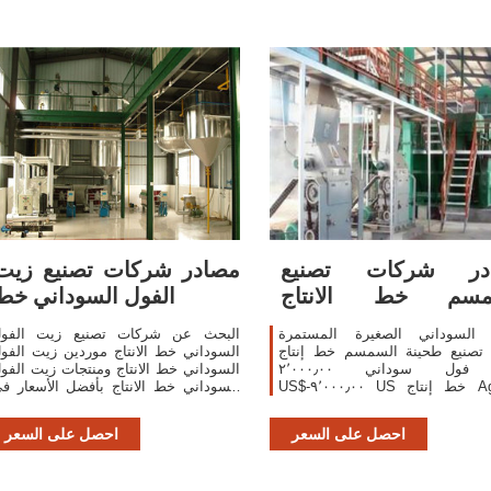
در شركات تصنيع
مصادر شركات تصنيع زيت
مسم خط الانتاج
الفول السوداني خط
والسمسم خط
 السوداني الصغيرة المستمرة
البحث عن شركات تصنيع زيت الفو
ة تصنيع طحينة السمسم خط إنتاج
السوداني خط الانتاج موردين زيت الفو
زبدة فول سوداني ٢٬٠٠٠٫٠٠
السوداني خط الانتاج ومنتجات زيت الفو
US$-٩٬٠٠٠٫٠٠ US خط إنتاج Agriprof
السوداني خط الانتاج بأفضل الأسعار ف
Tahini (صنع في تركيا) ٧٥٬٠٠٠٫٠٠ US$ /
احصل على عروض أ
مجموعات
ساعة!
احصل على السعر
احصل على السعر