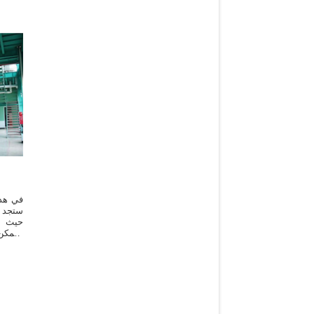
في هذ
ستجد ا
حيث بإ
لتتمكن
التي 