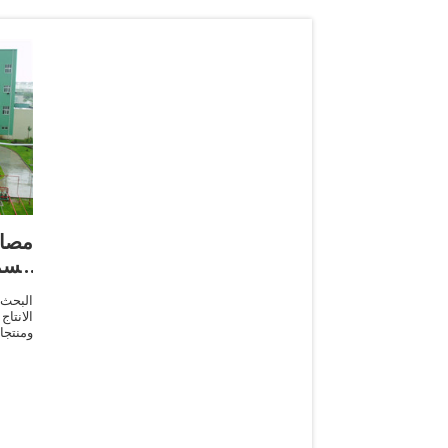
مصا
الس
وا
البحث
الانت
ومنتج