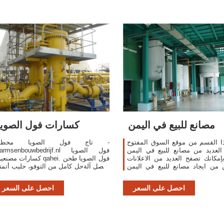
مصانع للبيع في اليمن
كسارات فول الصويا
ا القسم من موقع السوق المفتوح
تاج فول الصويا محطم -
لعديد من مصانع للبيع في اليمن
harmsenbouwbedrijf.nl فول الصوي
مكانك تصفح العديد من الاعلانات
كسارات مصنعين qahei. فول الصويا 
 من ايجاد مصانع للبيع في اليمن
وفصل آلةحل كامل من التوفو، حليب أتمت
تبحث عنها بالمواصفات المطلوبة
خط Lih Food Machine
والسعر المناسب.
تايوان فول الصويا طحن وفصل آلة الصان
احصل على السعر
احصل على السعر
والتوفو / حليب الصويا خط إنتاج المورد.