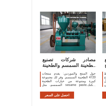
مصادر شركات تصنيع
الطحينة السمسم والطحينة
السمسم في ...
ط
حول المنتج والموردين: يقدم منتجات
ج
4720 الطحينة السمسم. وفر لك مجموعة
ل
كبيرة ومتنوعة من خيارات الطحينة
السمسم، مثل sesame paste.يمكنك
أيضًا الاختيار من معايير شبك الأسلاك بي
ار سي، وإيزو، وhaccp توثيق الطحينة
احصل على السعر
السمسم.وكذلك ...