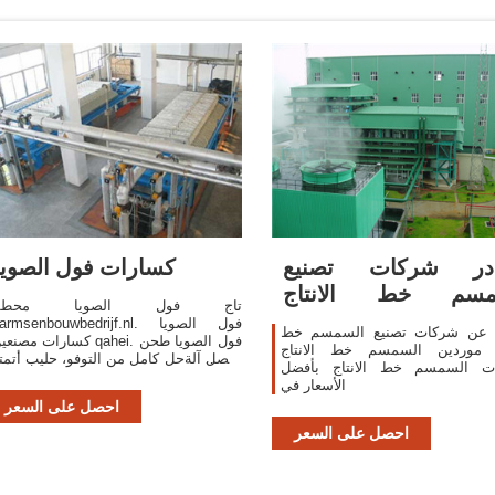
در شركات تصنيع
كسارات فول الصويا
مسم خط الانتاج
تاج فول الصويا محطم
لسمسم خط الانتاج في
harmsenbouwbedrijf.nl. فول الصوي
 عن شركات تصنيع السمسم خط
كسارات مصنعين qahei. فول الصويا 
اج موردين السمسم خط الانتاج
وفصل آلةحل كامل من التوفو، حليب أتمت
ات السمسم خط الانتاج بأفضل
خط Lih Food Machine
الأسعار في
تايوان فول الصويا طحن وفصل آلة الصان
احصل على السعر
والتوفو / حليب الصويا خط إنتاج المورد.
احصل على السعر