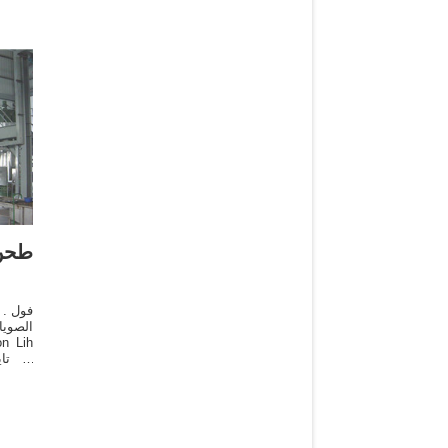
طحن 
الصوي
طحن و