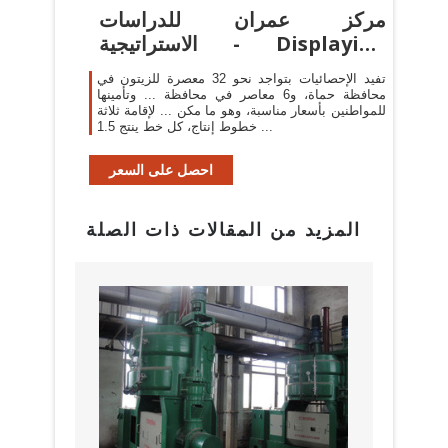
مركز عمران للدراسات
الاستراتيجية - Displaying
items by tag ...
تفيد الإحصائيات بتواجد نحو 32 معصرة للزيتون في
محافظة حماة، و6 معاصر في محافظة ... وتأمينها
للمواطنين بأسعار مناسبة، وهو ما مكن ... لإقامة ثلاثة
خطوط إنتاج، كل خط ينتج 1.5 ...
احصل على السعر
المزيد من المقالات ذات الصلة
البراز
مع