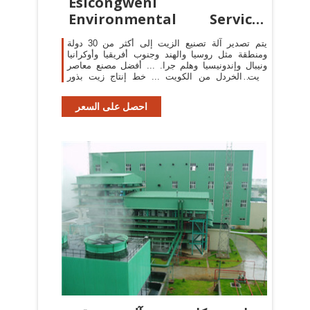
Esicongweni
Environmental Services
(EES)
يتم تصدير آلة تصنيع الزيت إلى أكثر من 30 دولة
ومنطقة مثل روسيا والهند وجنوب أفريقيا وأوكرانيا
ونيبال وإندونيسيا وهلم جرا. ... أفضل مصنع معاصر
لزيت الخردل من الكويت ... خط إنتاج زيت بذور
القطن
احصل على السعر