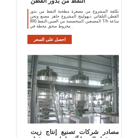
النفط من بذور القطن
تكلفة المشروع من مصغرة مطحنة النفط من بذور
القطن,التلقائي ديهولينج المشروع جاهز مصنع ونحن
المصنعين المتخصصة من الصين،النفط,800 T/h ساعة
مخروط سحق محطة في .
احصل على السعر
مصادر شركات تصنيع إنتاج زيت