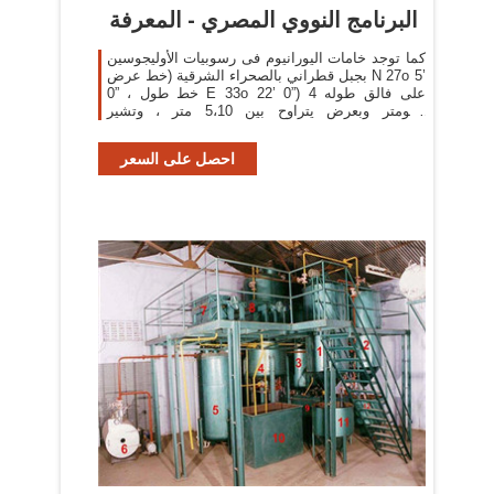
البرنامج النووي المصري - المعرفة
كما توجد خامات اليورانيوم فى رسوبيات الأوليجوسين
بجبل قطراني بالصحراء الشرقية (خط عرض N 27o 5’
0” ، خط طول E 33o 22’ 0”) على فالق طوله 4
كيلومتر وبعرض يتراوح بين 5،10 متر ، وتشير
التقديرات إلى إحتمال ...
احصل على السعر