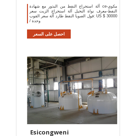
آلة استخراج النفط من البذور مع شهادة ce-مكوي
النفط-معرف نواة النخيل آلة استخراج الزيت سعر
فول الصويا النفط طارد آلة سعر الفوب: US $ 30000
/ وحدة
احصل على السعر
Esicongweni