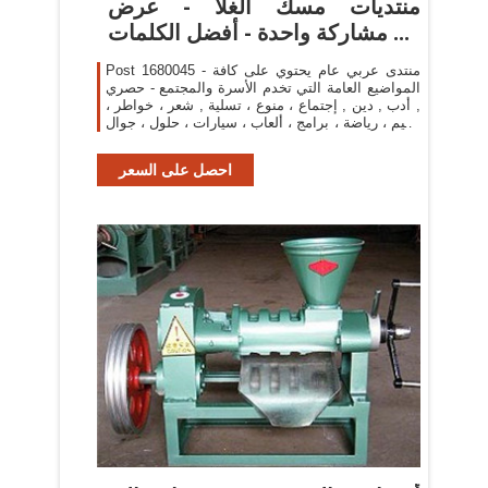
منتديات مسك الغلا - عرض
مشاركة واحدة - أفضل الكلمات ...
Post 1680045 - منتدى عربي عام يحتوي على كافة
المواضيع العامة التي تخدم الأسرة والمجتمع - حصري
, أدب , دين , إجتماع ، منوع ، تسلية , شعر ، خواطر ،
تعليم ، رياضة ، برامج ، ألعاب ، سيارات ، حلول ، جوال
، انمي ، بلاستيشن ، حيوانات ...
احصل على السعر