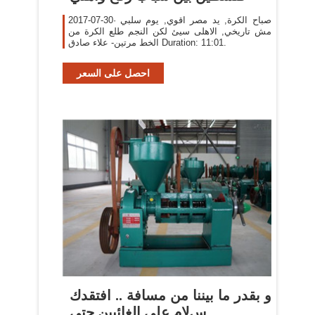
2017-07-30· صباح الكرة, يد مصر اقوي, يوم سلبي
مش تاريخي, الاهلى سيئ لكن النجم طلع الكرة من
الخط مرتين- علاء صادق Duration: 11:01.
احصل على السعر
و بقدر ما بيننا من مسافة .. افتقدك
.. سﻻم على الغائبين حتى