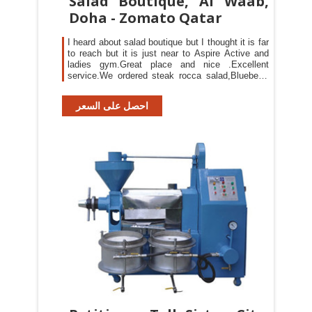
Salad Boutique, Al Waab,
Doha - Zomato Qatar
I heard about salad boutique but I thought it is far
to reach but it is just near to Aspire Active and
ladies gym.Great place and nice .Excellent
service.We ordered steak rocca salad,Blueberry
drink ,mozorilla sticks and pasta with red
sauce.Pasta was great.Blueberry drink was
احصل على السعر
healthy no sugar added.Salad was good.Prices
are high for cheese sticks 39 riyals and pasta 55
with no chicken.But the