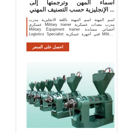
أسماء المهن وترجمتها إلى
الإنجليزية حسب التصنيف المهني ...
اسم المهنة اسم المهنة باللغة الانجليزية مدرب
عسكري Military trainer مدرب معدات عسكرية
Military Equipment trainer أخصائي مساندة
Logistics Specialist فني أجهزة عسكرية Military
Equipment Technician متدرب Intern وكيل وزاره
Deputy Minister رئيس مجلس إدارة Chairman of
احصل على السعر
board of directors ...