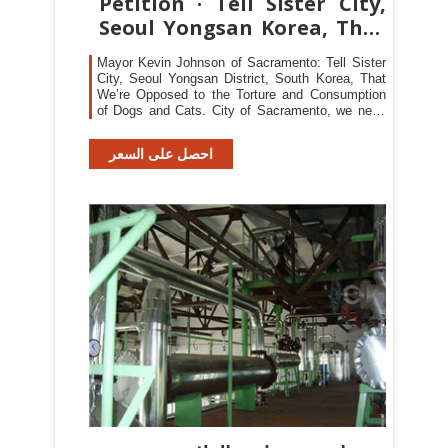
Petition · Tell Sister City,
Seoul Yongsan Korea, That
We
Mayor Kevin Johnson of Sacramento: Tell Sister
City, Seoul Yongsan District, South Korea, That
We’re Opposed to the Torture and Consumption
of Dogs and Cats. City of Sacramento, we need
to make you aware of the illegal and immoral dog
and cat meat trade operating within the
احصل على السعر
boundaries of your Sister city, Seoul Yongsan
District, South Korea.