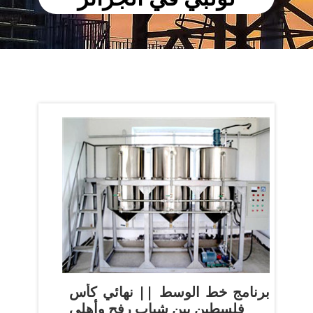
‫برنامج خط الوسط || نهائي كأس
فلسطين بين شباب رفح وأهلي