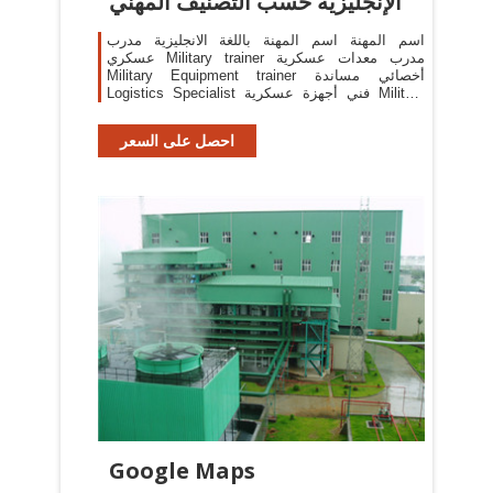
الإنجليزية حسب التصنيف المهني
اسم المهنة اسم المهنة باللغة الانجليزية مدرب
عسكري Military trainer مدرب معدات عسكرية
Military Equipment trainer أخصائي مساندة
Logistics Specialist فني أجهزة عسكرية Military
Equipment Technician متدرب Intern وكيل وزاره
Deputy Minister رئيس مجلس إدارة Chairman of
احصل على السعر
board of directors
Google Maps