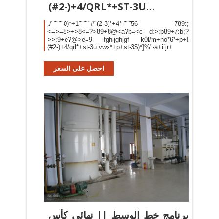
(#2-)+4/QRL*+ST-3U
VWX*+P+ST-3$)*
./"""""0)*+1"""""#"(2-3)*+4*-"""56 789:;
<=>=8>+>8<=?>89+8@<a?b=<c d:>:b89+7:b;?
>>:9+e?@>e=9 fghijghjgf k0l/m+no*6*+p+!
(#2-)+4/qrl*+st-3u vwx*+p+st-3$)*]%"-a+i`jr+
احصل على السعر
‫برنامج خط الوسط || نهائي كأس