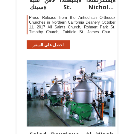
ةسينك St. Nicholas
Orthodox
Press Release from the Antiochian Orthodox
Churches in Northern California Deanery October
11, 2017 All Saints Church, Rohnert Park St.
Timothy Church, Fairfield St. James Church,
Modesto St. Nicholas Church, San Francisco
Orthodox Church of the Redeemer, Los Altos Hills
احصل على السعر
St. John the Evangelist Church, Orinda St.
Stephen Church, Campbell St. Gabriel Mission,
Angels Camp