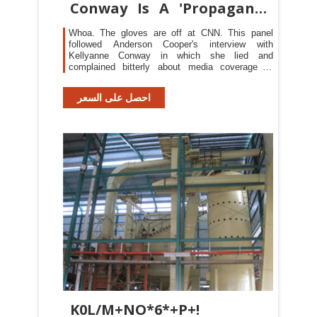
Conway Is A 'Propaganda
Minister
Whoa. The gloves are off at CNN. This panel
followed Anderson Cooper's interview with
Kellyanne Conway in which she lied and
complained bitterly about media coverage of
Trump and particularly the whole golden shower-
gate thing.. Carl Bernstein is really done with
احصل على السعر
Kellyanne Conway.. CARL BERNSTEIN: Let's
talk about what reporting is.
K0L/M+NO*6*+P+!