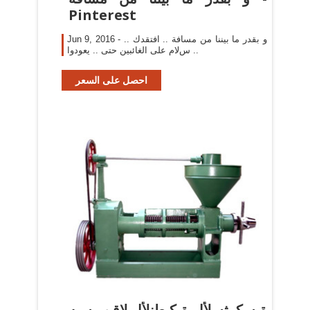
Pinterest
Jun 9, 2016 - و بقدر ما بيننا من مسافة .. افتقدك ..
سﻻم على الغائبين حتى .. يعودوا ..
احصل على السعر
ةيسكرثسلأا ةيكبطنلأا لاقن سبه