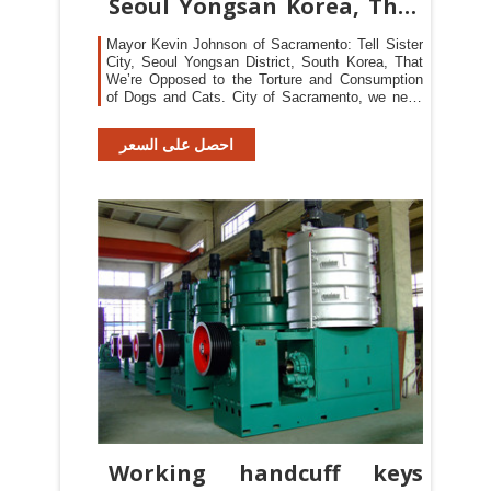
Seoul Yongsan Korea, That
We
Mayor Kevin Johnson of Sacramento: Tell Sister
City, Seoul Yongsan District, South Korea, That
We’re Opposed to the Torture and Consumption
of Dogs and Cats. City of Sacramento, we need
to make you aware of the illegal and immoral dog
and cat meat trade operating within the
احصل على السعر
boundaries of your Sister city, Seoul Yongsan
District, South Korea
Working handcuff keys