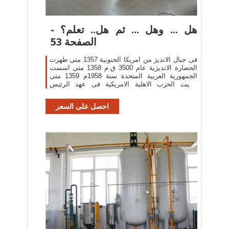
هل ... وهل ... ثم هل.. تعلم؟ -
الصفحة 53
فى جبال الانديز من امريكا الجنوبية 1357 متى ظهرت
الحضارة الانديزية عام 3500 ق.م 1358 متى اسست
الجمهورية العربية المتحدة سنة 1958م 1359 متى
نشبت الحرب الاهلية الامريكية فى عهد الرئيس
لينكولن بين 1861-1865م
احصل على السعر