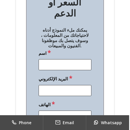
السعر أو
ح
الدعم
ا
ل
يمكنك ملء النموذج أدناه
م
لاحتياجاتك من المعلومات ،
وسوف يتصل بك موظفونا
ق
الفنيون والمبيعات.
*
اسم
ا
ل
ا
*
البريد الإلكتروني
ت
*
الهاتف
Phone
Email
Whatsapp