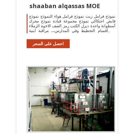
shaaban alqassas MOE
نموذج فرامل زيت نموذج فرامل هواء النموذج نموذج
قابض احتكاكي نموذج مجموعة قيادة نموذج محرك
أسطوانة واحدة ديزل الكتب رمز الصف الاخوة الزملاء
في أقسام التخطيط وفي المدارس،،، مراقبة ابنية
مهن هندسية هندسة كيمائية هندسة
احصل على السعر