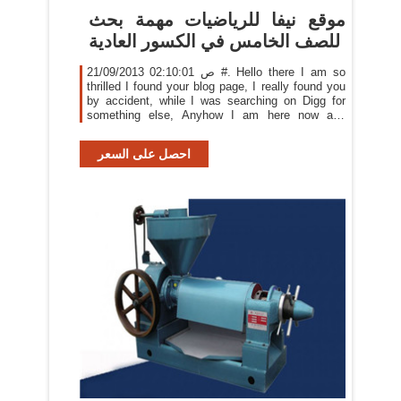
موقع نيفا للرياضيات مهمة بحث
للصف الخامس في الكسور العادية
21/09/2013 02:10:01 ص #. Hello there I am so
thrilled I found your blog page, I really found you
by accident, while I was searching on Digg for
something else, Anyhow I am here now and
would just like to say thanks for a remarkable
post and a all round interesting blog (I also love
احصل على السعر
the theme/design), I don’t have time to read it all
at the moment but I have saved it and also
included your