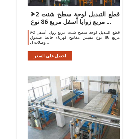
ᗚ2 قطع التبديل لوحة سطح شنت
مربع زوايا أسفل مربع 86 نوع ...
ᗚ2 قطع التبديل لوحة سطح شنت مربع زوايا أسفل
مربع 86 نوع مقبس مفاتيح كهرباء حائط صندوق
وصلات ل ...
احصل على السعر