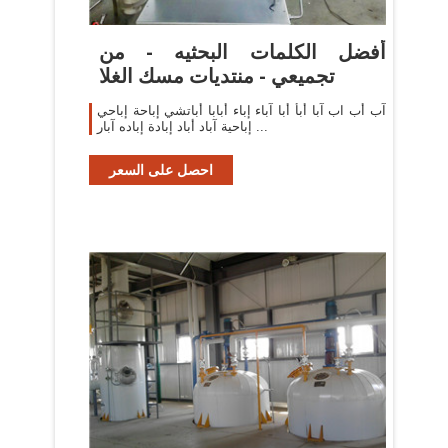
أفضل الكلمات البحثيه - من
تجميعي - منتديات مسك الغلا
آب أب اب آبا أبأ أبا آباء إباء أبابا أباتشي إباحة إباحي
إباحية آباد أباد إبادة إباده آبار ...
احصل على السعر