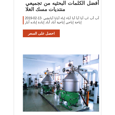
أفضل الكلمات البحثيه من تجميعي
منتديات مسك الغلا
2019-02-13· آب أب اب آبا أبأ أبا آباء إباء أبابا أباتشي
إباحة إباحي إباحية آباد أباد إبادة إباده آبار
احصل على السعر