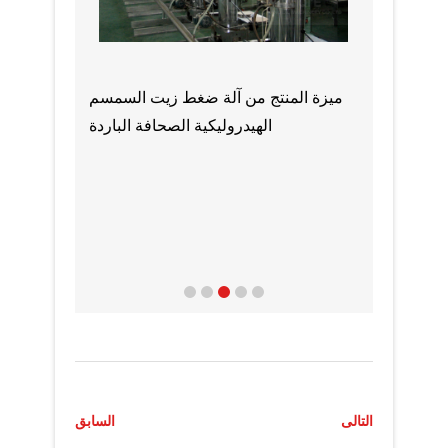
كيف يتم
مكبس زيت جوز الهند الأوتوماتيكي الكبير
رخيص الثمن في موريتانيا
ت
التالى
السابق