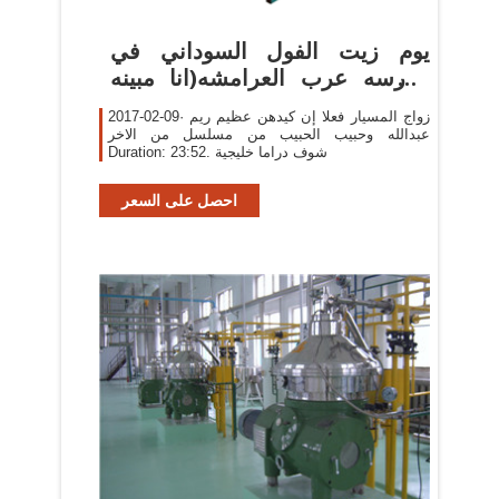
‫يوم زيت الفول السوداني في
مدرسه عرب العرامشه(انا مبينه
بالمقطع
2017-02-09· زواج المسيار فعلا إن كيدهن عظيم ريم
عبدالله وحبيب الحبيب من مسلسل من الاخر
Duration: 23:52. شوف دراما خليجية
احصل على السعر