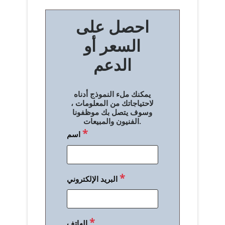
ص
احصل على
فّ
السعر أو
ح
الدعم
ا
ل
يمكنك ملء النموذج أدناه
م
لاحتياجاتك من المعلومات ،
وسوف يتصل بك موظفونا
ق
الفنيون والمبيعات.
*
اسم
ا
ل
ا
*
البريد الإلكتروني
ت
*
الهاتف