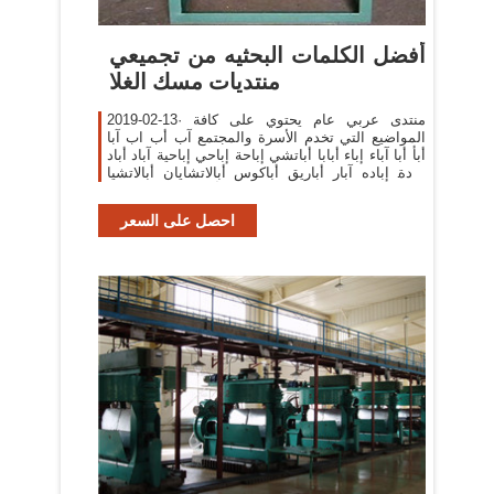
أفضل الكلمات البحثيه من تجميعي
منتديات مسك الغلا
2019-02-13· منتدى عربي عام يحتوي على كافة
المواضيع التي تخدم الأسرة والمجتمع آب أب اب آبا
أبأ أبا آباء إباء أبابا أباتشي إباحة إباحي إباحية آباد أباد
إبادة إباده آبار أباريق أباكوس أبالاتشايان أبالاتشيا
أبالز إبان ابان إبانة
احصل على السعر