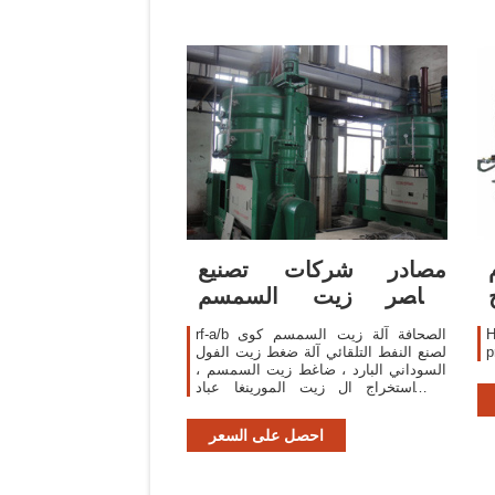
مصادر شركات تصنيع
معاصر زيت السمسم
ومعاصر زيت السمسم في
H
rf-a/b الصحافة آلة زيت السمسم كوى
لصنع النفط التلقائي آلة ضغط زيت الفول
السوداني البارد ، ضاغط زيت السمسم ،
آلة استخراج ال زيت المورينغا عباد
الشمس . ٨٢٠٫٠٠ us$-١٬٠٨٠٫٠٠ us$ /
قطع . 3 قطعة (لمين) 3 yrs. 91.9%.
احصل على السعر
الاتصال بالمورد