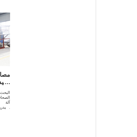
مصا
الهي
البحث 
الصحاف
آلة ا
الهيدر