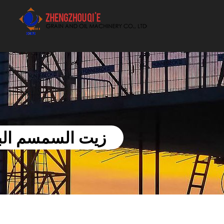
أفضل بيع آلة الزيوت النباتية الموردون
زيت السمسم البا