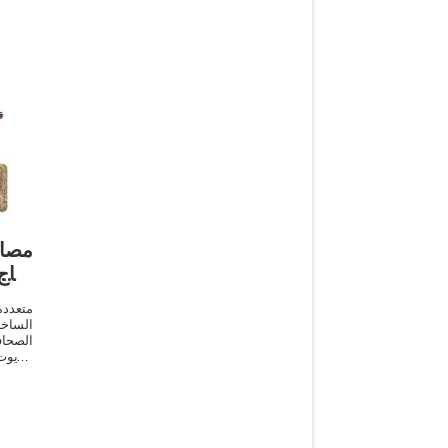
مصا
إنتا
متعددة
الساخن
الصحاف
الزيو
السود