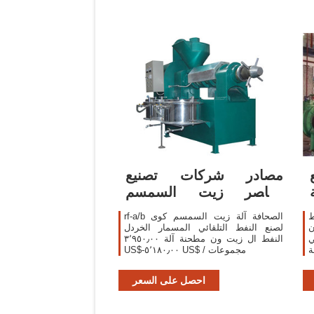
مصادر شركات تصنيع
معاصر زيت السمسم
ومعاصر زيت السمسم في
ط
rf-a/b الصحافة آلة زيت السمسم كوى
ن
لصنع النفط التلقائي المسمار الخردل
ي
النفط ال زيت ون مطحنة آلة ٣٬٩٥٠٫٠٠
ة
US$-٥٬١٨٠٫٠٠ US$ / مجموعات
احصل على السعر