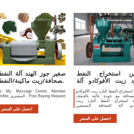
ين استخراج النفط
صغير جوز الهند آلة النفط
رد زيت الأفوكادو آلة
الصحافة/زيت ماكينة/النفط
الصحافة المصنعين
استخراج
استخراج النفط البارد زيت الأفوكادو
i, My. Message Center; Member
لصحافة مع جودة عالية بالجملة،
profile; المشتري ; Post Buying Request
دة استخراج النفط البارد زيت
كادو آلة الصحافة المصنعين
احصل على السعر
دين، والعثور على استخراج النفط
البارد زيت الأفوكادو آلة الصحافة
احصل على السعر