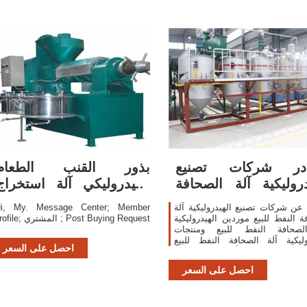
در شركات تصنيع
بذور القنب الطعام
دروليكية آلة الصحافة
الهيدروليكي آلة استخراج
النفط للبيع
النفط الصحافة
عن شركات تصنيع الهيدروليكية آلة
i, My. Message Center; Member
ة النفط للبيع موردين الهيدروليكية
profile; المشتري ; Post Buying Request
لصحافة النفط للبيع ومنتجات
وليكية آلة الصحافة النفط للبيع
احصل على السعر
بأفضل الأسعار في
احصل على السعر