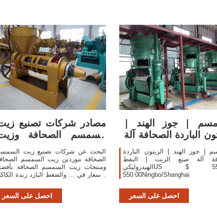
مسم | جوز الهند |
مصادر شركات تصنيع زيت
تون الباردة الصحافة آلة
السمسم الصحافة وزيت
صنع الزيت ...
السمسم الصحافة ...
 | جوز الهند | الزيتون الباردة
البحث عن شركات تصنيع زيت السمس
فة آلة صنع الزيت | النفط
الصحافة موردين زيت السمسم الصحاف
الهيدروليكيUS $ 550.00-
ومنتجات زيت السمسم الصحافة بأفض
550.00Ningbo/Shangha معرف
الأسعار في ... والضغط البارد زبدة الكاكا
المنتج:60838120480
النفط الهيدروليكي. ... عباد الشمس
الصحافة ...
احصل على السعر
احصل على السعر