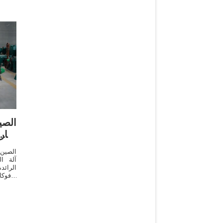
الص
البا
الصين 
آلة ا
الرائ
الأفو
والمور