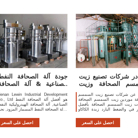
ر شركات تصنيع زيت
جودة آلة الصحافة النفط
مسم الصحافة وزيت
الصناعية & آلة الصحافة
السمسم الصحافة
الهيدروليكية
 عن شركات تصنيع زيت السمسم
enan Lewin Industrial Development
فة موردين زيت السمسم الصحافة
Co., Ltd هو أفضل آلة الصحافة ا
ات زيت السمسم الصحافة بأفضل
الصناعية, آلة الصحافة الهيدروليكية النف
ر في والضغط البارد زبدة الكاكاو
و آلة الصحافة النفط المسمار المزود, نح
 الهيدروليكي. عباد الشمس/
نتلقّى نوعية منتوج & خدمة من الصين.
الصحافة
احصل على السعر
احصل على السعر