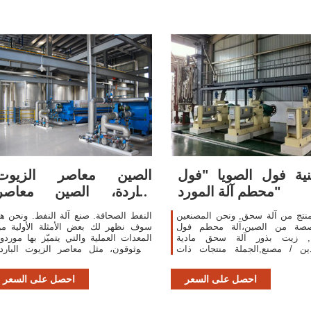
نية فول الصويا "فول
الصين معاصر الزيوت
محطم آلة المورد"
الباردة، الصين معاصر
الزيوت الباردة
منتج من آلة سحق, ونحن المصنعين
النفط الصحافة. صنع آلة النفط. ونحن هن
صصة من الصين،آلة محطم فول
سوف نظهر لك بعض الأمثلة الأولية م
ا, زيت بذور آلة سحق مادية
المعدات العملية والتي يتميّز بها موردون
دين / مصنع,الجملة منتجات ذات
الموثوقون، مثل معاصر الزيوت البارد
ودة عالية من آلة كسارة البلاستيك r & d
مصنع .
يع،لدينا الكمال خدمة والدعم الفني
احصل على السعر
احصل على السعر
ما بعد