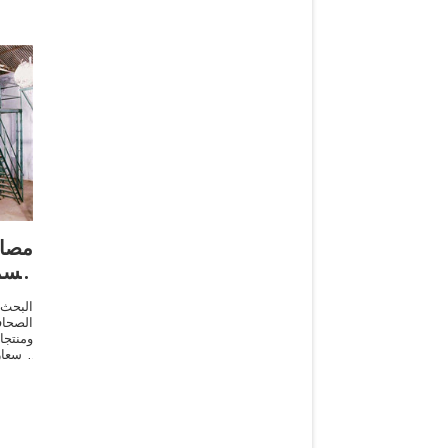
مصاد
الس
البحث
الصحا
ومنتج
الأسعا
النفط