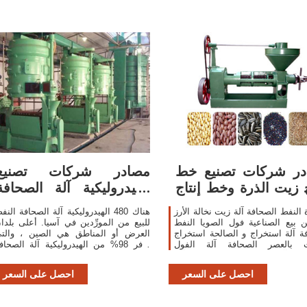
در شركات تصنيع خط
مصادر شركات تصنيع
ج زيت الذرة وخط إنتاج
الهيدروليكية آلة الصحافة
زيت الذرة
النفط للبيع
 النفط الصحافة آلة زيت نخالة الأرز
هناك 480 الهيدروليكية آلة الصحافة النف
 بيع الصناعية فول الصويا النفط
للبيع من المورِّدين في آسيا. أعلى بلدا
ة آلة استخراج و الصالحة استخراج
العرض أو المناطق هي الصين ، والت
ت بالعصر الصحافة آلة الفول
توفر 98% من الهيدروليكية آلة الصحاف
اني آلة ضغط ال زيت السمسم آلة
النفط للبيع ، على التوالي.
احصل على السعر
احصل على السعر