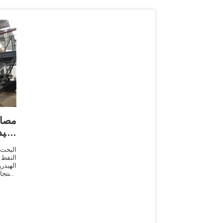
مصا
الهي
البحث
النفط
الهيدر
ومنتجا