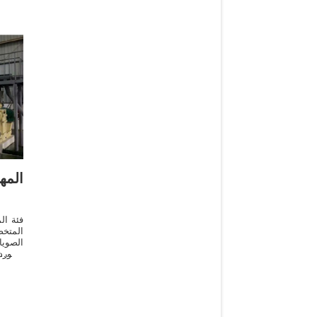
المه
فئة ال
المتخ
الصوي
المور
ج
والتصن