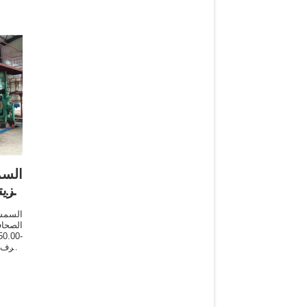
الس
الزي
السمسم
الصحا
i