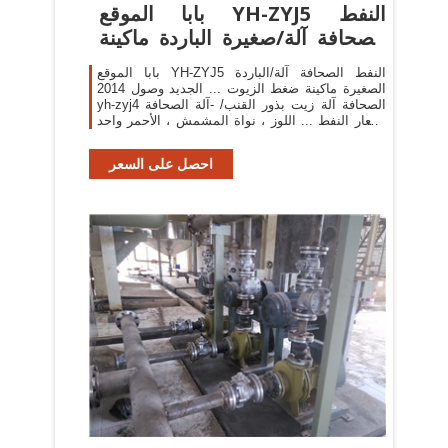
بابا الموقع YH-ZYJ5 النفط
الصحافة آلة/صغيرة الباردة ماكينة
...
بابا الموقع YH-ZYJ5 النفط الصحافة آلة/الباردة
الصغيرة ماكينة ضغط الزيوت ... الجديد وصول 2014
yh-zyj4 الصحافة آلة زيت بذور القنب/ -آلة الصحافة
أسعار النفط ... اللوز ، نواة المشمش ، الأحمر واحد
...
احصل على السعر