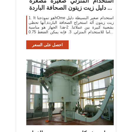
استخدام المنزلي صغيرة مصغرة
دليل زيت زيتون الصحافة الباردة ...
1. It هو نموذجناhOme استخدام صغير البسيطة دليل
زيت زيتون آلة استخراج الصحافة الباردة,أنها تحظى
بشعبية كبيرة بين عملائنا. 2-هذا الجهاز هو مناسبة
تماما للاستخدام المنزلي. 3. فإنه يمكن الضغط 0.75
كجم لكل دفعة (12-15 دقيقة) ، وهي ...
احصل على السعر