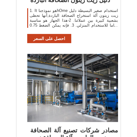
1. It هو نموذجناhOme استخدام صغير البسيطة دليل
زيت زيتون آلة استخراج الصحافة الباردة,أنها تحظى
بشعبية كبيرة بين عملائنا. 2-هذا الجهاز هو مناسبة
تماما للاستخدام المنزلي. 3. فإنه يمكن الضغط 0.75
كجم لكل دفعة (12-15 دقيقة) ، وهي
احصل على السعر
مصادر شركات تصنيع آلة الصحافة