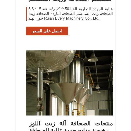
الصحافة
3.5 ~ 5 كجم/ساعة fr-501 عالية الجودة التجارية آلة
الصحافة زيت السمسم الصحافة الباردة الصحافة زيت
جوز الهند Ruian Every Machinery Co., Ltd.
احصل على السعر
منتجات الصحافة آلة زيت اللوز
رخيصة وذات جودة عالية الصحافة