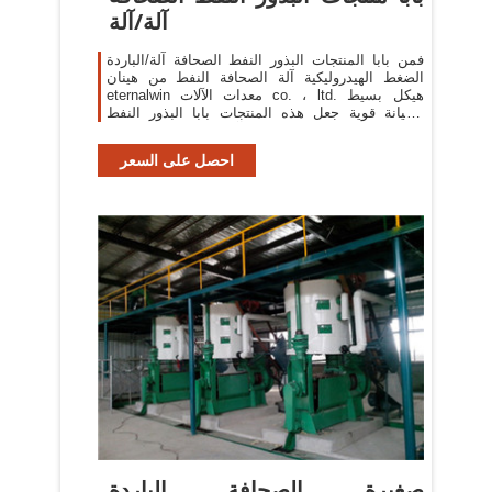
آلة/آلة
فمن بابا المنتجات البذور النفط الصحافة آلة/الباردة
الضغط الهيدروليكية آلة الصحافة النفط من هينان
eternalwin معدات الآلات co. ، ltd. هيكل بسيط
وصيانة قوية جعل هذه المنتجات بابا البذور النفط
الصحافة آلة/الباردة ضغط الزيت
احصل على السعر
صغيرة الصحافة الباردة