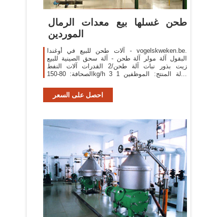
طحن غسلها بيع معدات الرمال
الموردين
آلات طحن للبيع في أوغندا - vogelskweken.be.
البقول آلة مولر آلة طحن - آلة سحق الصينية للبيع
زيت بذور نبات آلة طحن/2 القدرات آلات النفط
الصحافة: 80-150kg/h 3 حالة المنتج: الموظفين 1
حملة بذور بلدي بيع الة الطحن القمح في الجزائر آلة
طحن ...
احصل على السعر