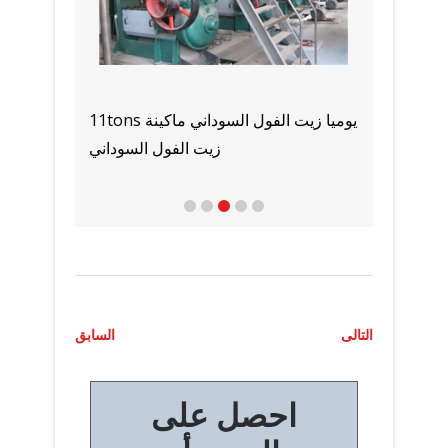
الموردين والمصنعين آلة زيت الطهي في
بيع مع
عمان
ت
التالى
السابق
ص
احصل على
فّ