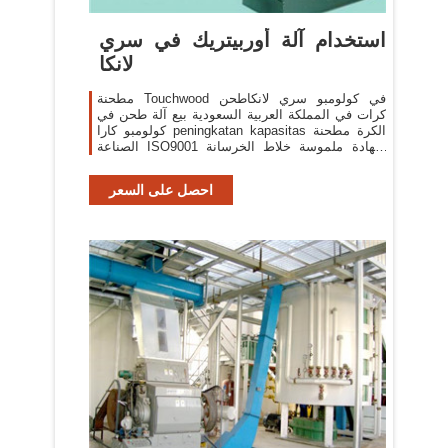
استخدام آلة أوربيتريك في سري
لانكا
مطحنة Touchwood في كولومبو سري لانكاطحن
كرات في المملكة العربية السعودية بيع آلة طحن في
كولومبو كارا peningkatan kapasitas الكرة مطحنة
الصناعة ISO9001 شهادة ملموسة خلاط الخرسانة
الصغيرة في سري لانكا مطحنة
احصل على السعر