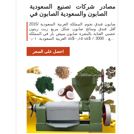
مصادر شركات تصنيع السعودية
الصابون والسعودية الصابون في
صابون فندق نجوم المملكة العربية السعودية /2015
أقل فندق وسائح صابون شكل مربع زيت زيتون
عشبي العناية بالبشرة صابون مبيض بار في المملكة
العربية السعودية. ٠٫٠١ us$-٠٫١٥ us$ / قطع . 3000
قطعة (لمين) 1 yrs. 68.8%. الاتصال بالمورد 2017
احصل على السعر