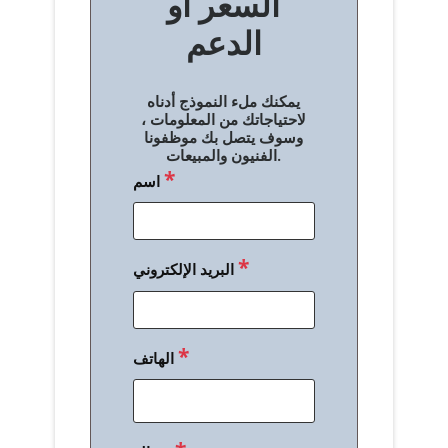
السعر أو
ح
الدعم
ا
ل
يمكنك ملء النموذج أدناه
م
لاحتياجاتك من المعلومات ،
وسوف يتصل بك موظفونا
ق
الفنيون والمبيعات.
*
اسم
ا
ل
ا
*
البريد الإلكتروني
ت
*
الهاتف