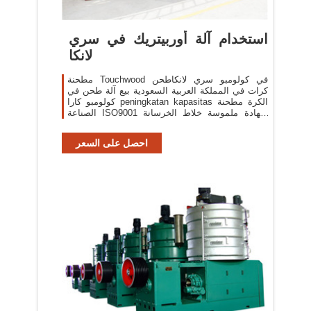
استخدام آلة أوربيتريك في سري
لانكا
مطحنة Touchwood في كولومبو سري لانكاطحن
كرات في المملكة العربية السعودية بيع آلة طحن في
كولومبو كارا peningkatan kapasitas الكرة مطحنة
الصناعة ISO9001 شهادة ملموسة خلاط الخرسانة
الصغيرة في سري لانكا مطحنة ...
احصل على السعر