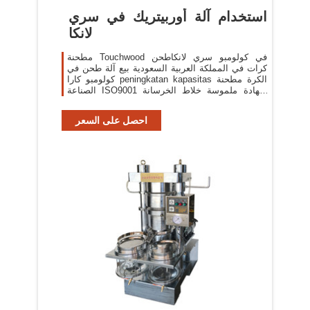
استخدام آلة أوربيتريك في سري
لانكا
مطحنة Touchwood في كولومبو سري لانكاطحن
كرات في المملكة العربية السعودية بيع آلة طحن في
كولومبو كارا peningkatan kapasitas الكرة مطحنة
الصناعة ISO9001 شهادة ملموسة خلاط الخرسانة
الصغيرة في سري لانكا مطحنة
احصل على السعر