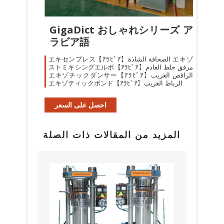
GigaDict おしゃれシリーズ ア
ラビア語
エキセンプレス【ｱﾗﾋﾞｱ】الصحافة الشاذة エキゾ
ストミキシングエルボ【ｱﾗﾋﾞｱ】مرفق خلط العادم
エキゾチックダンサー【ｱﾗﾋﾞｱ】الراقص الغريب
エキゾティックボンド【ｱﾗﾋﾞｱ】الرباط الغريب
احصل على السعر
المزيد من المقالات ذات الصلة
البراز
مع