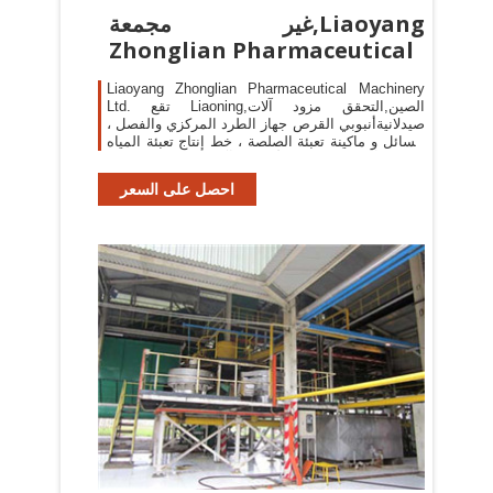
غير مجمعة,Liaoyang
Zhonglian Pharmaceutical
Liaoyang Zhonglian Pharmaceutical Machinery
Ltd. تقع Liaoning,الصين,التحقق مزود آلات
صيدلانيةأنبوبي القرص جهاز الطرد المركزي والفصل ،
السائل و ماكينة تعبئة الصلصة ، خط إنتاج تعبئة المياه
، قرص آلة الصحافة ، الأساسية آلة استخراج الزيت ،
خلاط
احصل على السعر