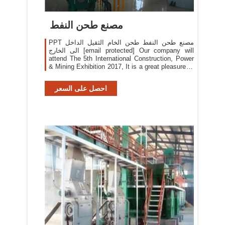
مصنع طحن النفط
PPT مصنع طحن النفط طحن الخام الثقيل الداخل
الى الخارج [email protected] Our company will
attend The 5th International Construction, Power
& Mining Exhibition 2017, It is a great pleasure to
invite you to visit our booth there [email
protected] We will attend The 14th Beijing
احصل على السعر
International Construction Machinery Exhibition &
Seminar, It is a great ...