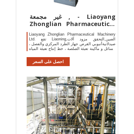
غير مجمعة , - Liaoyang
Zhonglian Pharmaceutical
Machinery ...
Liaoyang Zhonglian Pharmaceutical Machinery
Ltd. تقع Liaoning,الصين,التحقق مزود آلات
صيدلانيةأنبوبي القرص جهاز الطرد المركزي والفصل ،
السائل و ماكينة تعبئة الصلصة ، خط إنتاج تعبئة المياه
، قرص آلة الصحافة ، الأساسية آلة استخراج الزيت ،
خلاط ...
احصل على السعر