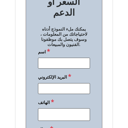
السعر أو
ح
الدعم
ا
ل
يمكنك ملء النموذج أدناه
م
لاحتياجاتك من المعلومات ،
وسوف يتصل بك موظفونا
ق
الفنيون والمبيعات.
*
اسم
ا
ل
ا
*
البريد الإلكتروني
ت
*
الهاتف