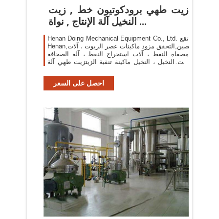
زيت طهي برودكوتيون خط , زيت
النخيل آلة الإنتاج , نواة ...
Henan Doing Mechanical Equipment Co., Ltd. تقع
Henan,الصين,التحقق مزود ماكينات عصر الزيوت ، آلات
مصفاة النفط ، آلات استخراج النفط ، آلة الصحافة
زيت النخيل ، النخيل ماكينة تنقية الزيتزيت طهي آلة
الصحافة ، الطبخ آلة استخراج الزيت ، زيت طهي خط
...
احصل على السعر