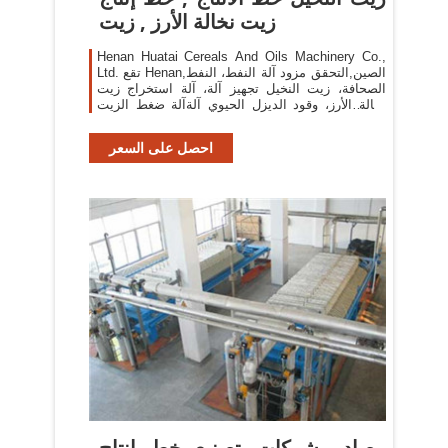
زيت نخالة الأرز , زيت
Henan Huatai Cereals And Oils Machinery Co.,
Ltd. تقع Henan,الصين,التحقق مزود آلة النفط، النفط
الصحافة، زيت النخيل تجهيز آلة، آلة استخراج زيت
نخالة الأرز، وقود الديزل الحيوي آلةآلة ضغط الزيت
الصالح للأكل، طارد النفط/ مطحنة النفط، زيت الفول
احصل على السعر
مصادر شركات تصنيع خط إنتاج