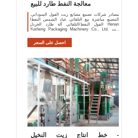
معالجة النفط طارد للبيع
مصادر شركات تصنيع مصانع زيت الفول السوداني.
المصنع مباشرة بيع التلقائي عباد الشمس النفط/
الفول النفط/التلقائي آلة طارد الخردل Henan
Yusheng Packaging Machinery Co., Ltd. زيت
الطهي ماكينة/ الفول آلة
احصل على السعر
خط انتاج زيت النخيل -