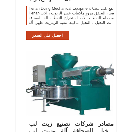
Henan Doing Mechanical Equipment Co., Ltd. تقع
Henan,الصين,التحقق مزود ماكينات عصر الزيوت ، آلات
مصفاة النفط ، آلات استخراج النفط ، آلة الصحافة
زيت النخيل ، النخيل ماكينة تنقية الزيتزيت طهي آلة
الصحافة ، الطبخ آلة استخراج الزيت ، زيت طهي خط
احصل على السعر
مصادر شركات تصنيع زيت لب
النخيل الصحافة آلة وزيت لب