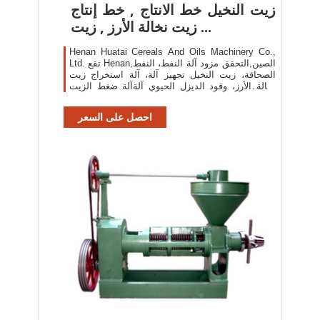
زيت النخيل خط الانتاج , خط إنتاج
زيت نخالة الأرز , زيت ...
Henan Huatai Cereals And Oils Machinery Co.,
Ltd. تقع Henan,الصين,التحقق مزود آلة النفط، النفط
الصحافة، زيت النخيل تجهيز آلة، آلة استخراج زيت
نخالة الأرز، وقود الديزل الحيوي آلةآلة ضغط الزيت
الصالح للأكل، طارد النفط/ مطحنة النفط، زيت الفول
...
احصل على السعر