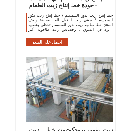
- جودة خط إنتاج زيت الطعام
خط إنتاج زيت بذور السمسم / خط إنتاج زيت بذور
السمسم / برغي زيت النخيل آلة الصحافة وصف
المنتج خط معالجة زيت بذور السمسم تحظى بشعبية
كبيرة في السوق ، وخصائص زيت طاحونة أكثر
وضوحا.
احصل على السعر
زيت طهي برودكوتيون خط , زيت