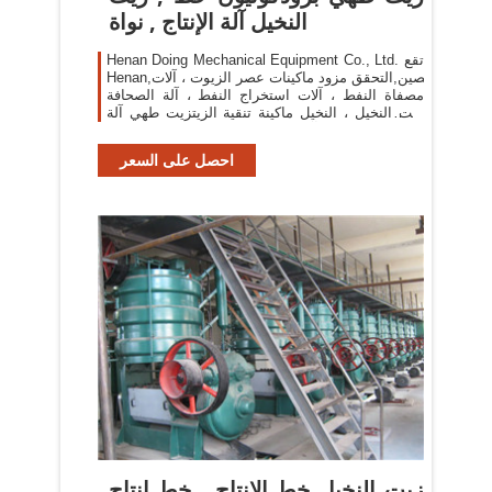
النخيل آلة الإنتاج , نواة
Henan Doing Mechanical Equipment Co., Ltd. تقع
Henan,الصين,التحقق مزود ماكينات عصر الزيوت ، آلات
مصفاة النفط ، آلات استخراج النفط ، آلة الصحافة
زيت النخيل ، النخيل ماكينة تنقية الزيتزيت طهي آلة
الصحافة ، الطبخ آلة استخراج الزيت ، زيت طهي خط
احصل على السعر
زيت النخيل خط الانتاج , خط إنتاج