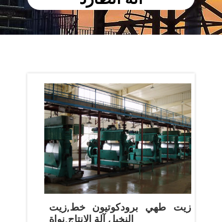
زيت طهي برودكوتيون خط,زيت
النخيل آلة الإنتاج,نواة