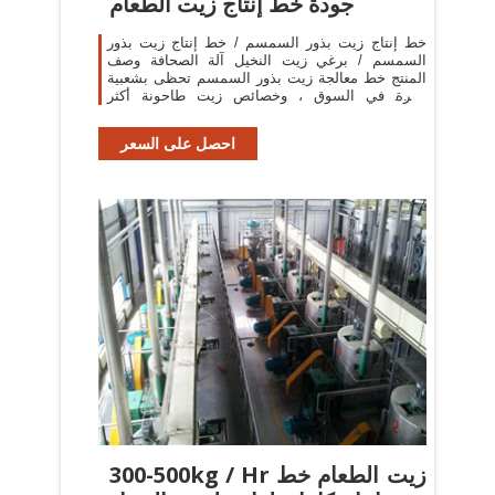
جودة خط إنتاج زيت الطعام
خط إنتاج زيت بذور السمسم / خط إنتاج زيت بذور
السمسم / برغي زيت النخيل آلة الصحافة وصف
المنتج خط معالجة زيت بذور السمسم تحظى بشعبية
كبيرة في السوق ، وخصائص زيت طاحونة أكثر
وضوحا. فإنه يستخدم
احصل على السعر
300-500kg / Hr زيت الطعام خط