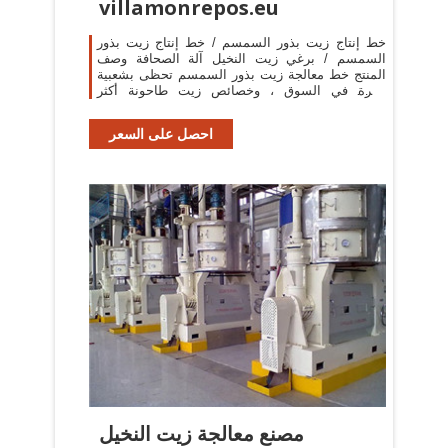
villamonrepos.eu
خط إنتاج زيت بذور السمسم / خط إنتاج زيت بذور
السمسم / برغي زيت النخيل آلة الصحافة وصف
المنتج خط معالجة زيت بذور السمسم تحظى بشعبية
كبيرة في السوق ، وخصائص زيت طاحونة أكثر
وضوحا.
احصل على السعر
مصنع معالجة زيت النخيل