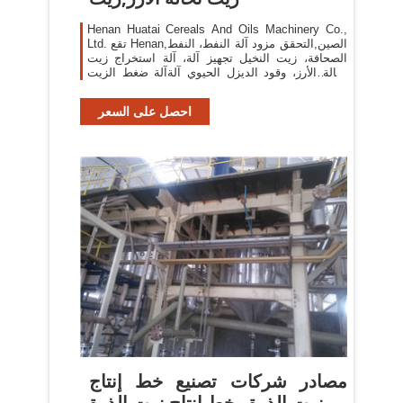
Henan Huatai Cereals And Oils Machinery Co.,
Ltd. تقع Henan,الصين,التحقق مزود آلة النفط، النفط
الصحافة، زيت النخيل تجهيز آلة، آلة استخراج زيت
نخالة الأرز، وقود الديزل الحيوي آلةآلة ضغط الزيت
الصالح للأكل، طارد النفط/ مطحنة النفط، زيت الفول
احصل على السعر
مصادر شركات تصنيع خط إنتاج
زيت الذرة وخط إنتاج زيت الذرة