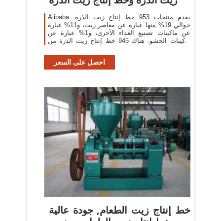
Alibaba يقدم منتجات 953 خط إنتاج زيت الذرة.
حوالي 19% منها عبارة عن معاصر زيت، و11% عبارة
عن ماكينات تصنيع الغذاء الأخرى، و1% عبارة عن
ماكينات الحشو. هناك 945 خط إنتاج زيت الذرة من
المورِّدين في آسيا
احصل على السعر
خط إنتاج زيت الطعام, جودة عالية