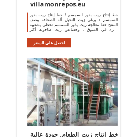
villamonrepos.eu
خط إنتاج زيت بذور السمسم / خط إنتاج زيت بذور
السمسم / برغي زيت النخيل آلة الصحافة وصف
المنتج خط معالجة زيت بذور السمسم تحظى بشعبية
كبيرة في السوق ، وخصائص زيت طاحونة أكثر
وضوحا.
احصل على السعر
خط إنتاج زيت الطعام, جودة عالية