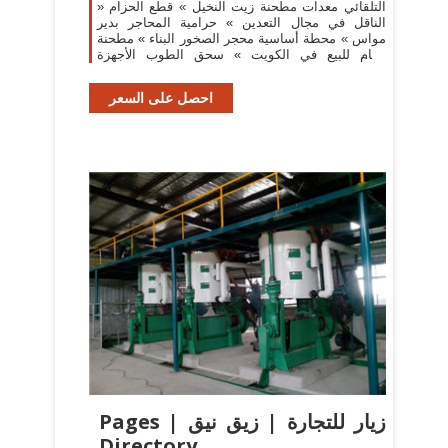
» التلقائي معدات مطحنة زيت النخيل » قطع الحزام
الناقل في مجال التعدين » حرامية المحاجر بدير
مواس » محطة أساسية محجر الصخور البناء » مطحنة
رخام للبيع في الكويت » سحق الطوب الأجهزة
معلومات
احصل على السعر
‫زيار للتجارة | زيق نيق | Pages