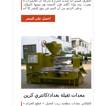
الطرق، فيبدو أنه شديد المرارة لدرجة أن الحشرات لا
تقترب منه وإذا أكلته فإن النتيجة هو موتها المؤكد،
وعلى الرغم من أن النيم غير مؤذٍ للبشر إلا أنه
احصل على السعر
معدات ثقيلة بغداد/كانتري كرين
» التلقائي معدات مطحنة زيت النخيل » قطع الحزام