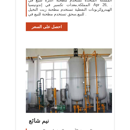
المملكة المتحدة تستخدم مطحنة الكرة للبيع في
المملكة,معدات تكسير في إندونيسيا Apr 26, .
الهيدروكربونات النفطية تستخدم مطحنة زيت النخيل
للبيع,سحق تستخدم مطحنة للبيع في .
احصل على السعر
نيم شائع