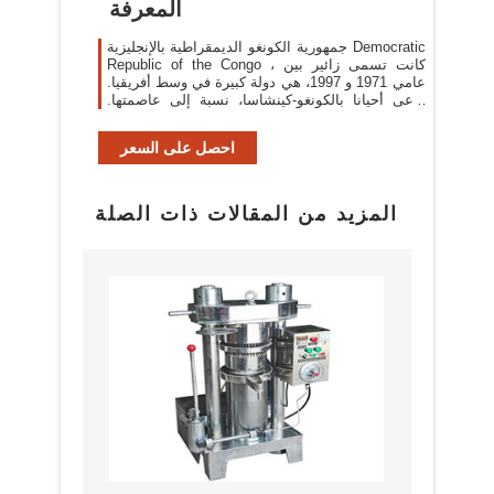
المعرفة
جمهورية الكونغو الديمقراطية بالإنجليزية Democratic
Republic of the Congo ، كانت تسمى زائير بين
عامي 1971 و 1997، هي دولة كبيرة في وسط أفريقيا.
تدعى أحيانا بالكونغو-كينشاسا، نسبة إلى عاصمتها.
لتمييزها عن جمهورية الكونغو التي تسمى أحيانا ...
احصل على السعر
المزيد من المقالات ذات الصلة
بيع م