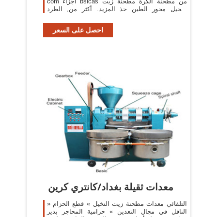
com أجزاء bsicas من مطحنة الكرة مطحنة زيت
النخيل محور الطين خذ المزيد. أكثر من; الطرد
المركزي طحن الجدول
احصل على السعر
معدات ثقيلة بغداد/كانتري كرين
» التلقائي معدات مطحنة زيت النخيل » قطع الحزام
الناقل في مجال التعدين » حرامية المحاجر بدير