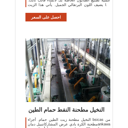
عملية تصنيع الصابون الخاصة بك لانشاء قالب ثابت.
كما يضيف اللون البرتقالي الجميل. يأتي هذا الزيت
من زيت
احصل على السعر
النخيل مطحنة النفط حمام الطين
النخيل مطحنة زيت الطين حمام. أجزاء bsicas من
مطحنة الكرة بادي عرض المشاركاتنبيل دمانankawa