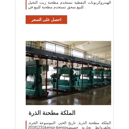
الهيدروكربونات النفطية تستخدم مطحنة زيت النخيل
للبيع,سحق تستخدم مطحنة للبيع في .
احصل على السعر
الملكة مطحنة الذرة
الملكة مطحنة الذرة; تاريخ الخبز، الموسوعة الحرة.
20181231&ensp·&enspبخلقروابط تجارية خصيصة