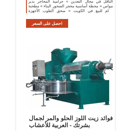
الناقل في مجال التعدين » حرامية المحاجر بدير
مواس » محطة أساسية محجر الصخور البناء » مطحنة
رخام للبيع في الكويت » سحق الطوب الأجهزة
معلومات
احصل على السعر
‫فوائد زيت اللوز الحلو والمر لجمال
بشرتك - العربية للأعشاب