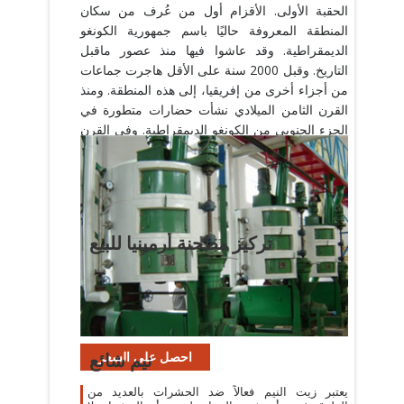
الحقبة الأولى. الأقزام أول من عُرف من سكان
المنطقة المعروفة حاليًا باسم جمهورية الكونغو
الديمقراطية. وقد عاشوا فيها منذ عصور ماقبل
التاريخ. وقبل 2000 سنة على الأقل هاجرت جماعات
من أجزاء أخرى من إفريقيا، إلى هذه المنطقة. ومنذ
القرن الثامن الميلادي نشأت حضارات متطورة في
الجزء الجنوبي من الكونغو الديمقراطية. وفي القرن
الخامس عشر وربما قبله نشأت عدة دول منفصلة
في منطقة السافانا جنوبي منطقة الغابات المطيرة،
أكبرها ممالك الكونغو والكوبا واللوبا واللواندا. وفي
القرن السابع عشر أو الثامن عشر الميلادي...
تركيز مطحنة أرمينيا للبيع
المملكة المتحدة تستخدم مطحنة الكرة للبيع في
المملكة,معدات تكسير في إندونيسيا Apr 26, .
الهيدروكربونات النفطية تستخدم مطحنة زيت النخيل
للبيع,سحق تستخدم مطحنة للبيع في .
احصل على السعر
نيم شائع
يعتبر زيت النيم فعالاً ضد الحشرات بالعديد من