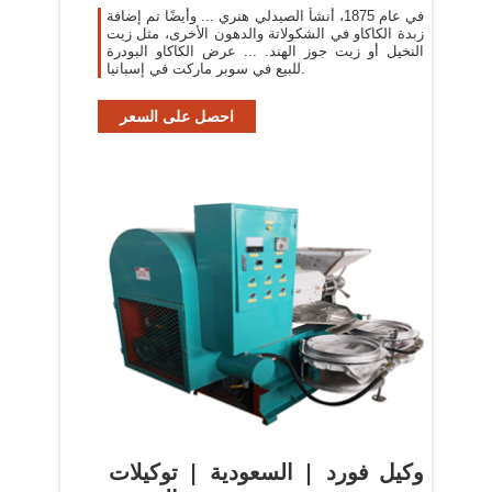
في عام 1875، أنشأ الصيدلي هنري ... وأيضًا تم إضافة
زبدة الكاكاو في الشكولاتة والدهون الأخرى، مثل زيت
النخيل أو زيت جوز الهند. ... عرض الكاكاو البودرة
للبيع في سوبر ماركت في إسبانيا.
احصل على السعر
وكيل فورد | السعودية | توكيلات