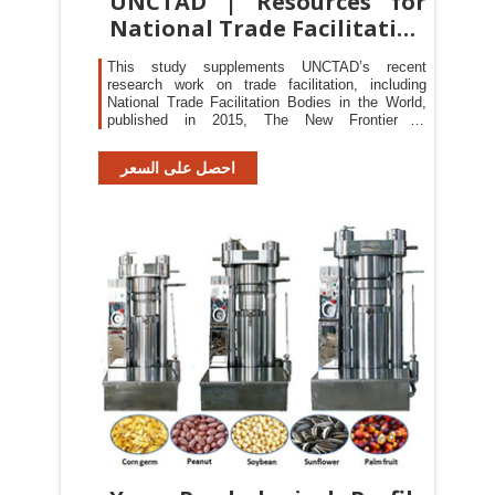
UNCTAD | Resources for
National Trade Facilitation
Bodies
This study supplements UNCTAD’s recent
research work on trade facilitation, including
National Trade Facilitation Bodies in the World,
published in 2015, The New Frontier of
Competitiveness in Developing Countries:
Implementing Trade Facilitation, published in
احصل على السعر
2013, Trade Facilitation in Regional Trade
Agreements, published in 2011, and several
technical notes issued since 2007, particularly