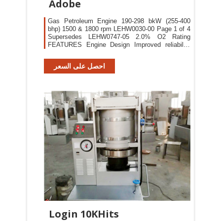
Adobe
Gas Petroleum Engine 190-298 bkW (255-400
bhp) 1500 & 1800 rpm LEHW0030-00 Page 1 of 4
Supersedes LEHW0747-05 2.0% O2 Rating
FEATURES Engine Design Improved reliability
and durability Ability to burn a wide spectrum of
gaseous fuels Robust diesel strength design
احصل على السعر
prolongs life and lowers owning and operating
costs Broad operating speed range Full Range of
Attachments
Login 10KHits