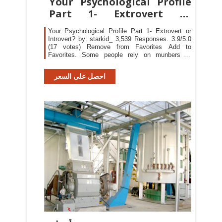
Your Psychological Profile
Part 1- Extrovert or
Introvert?
Your Psychological Profile Part 1- Extrovert or
Introvert? by: starkid_ 3,539 Responses. 3.9/5.0
(17 votes) Remove from Favorites Add to
Favorites. Some people rely on munbers or
astrology to understand personalities but this way
of using pyschology and psychiatry is the most
احصل على السعر
reliable way to know your true personality. It uses
4 basic questions