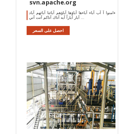
svn.apache.org
ءامنوا آ آب آباء آباءها آباؤها آباؤهم آبائنا آبائهم آباد
آبار آباراً آبه آتاك آتاكم آتت آتي ...
احصل على السعر