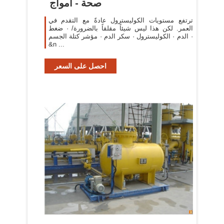
صحة - أمواج
ترتفع مستويات الكوليسترول عادةً مع التقدم في
العمر. لكن هذا ليس شيئاً مقلقاً بالضرورة/ · ضغط
الدم · الكوليسترول · سكر الدم · مؤشر كتلة الجسم ·
&n ...
احصل على السعر