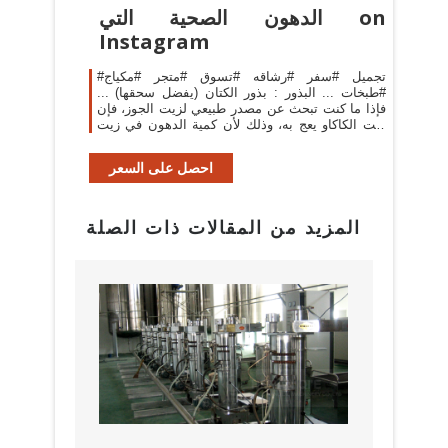
الدهون الصحية التي on
Instagram
#تجميل #سفر #رشاقه #تسوق #متجر #مكياج
#طبخات ... البذور : بذور الكتان (يفضل سحقها) ...
فإذا ما كنت تبحث عن مصدر طبيعي لزيت الجوز، فإن
زيت الكاكاو يعج به، وذلك لأن كمية الدهون في زيت
الكاكاو تصل ...
احصل على السعر
المزيد من المقالات ذات الصلة