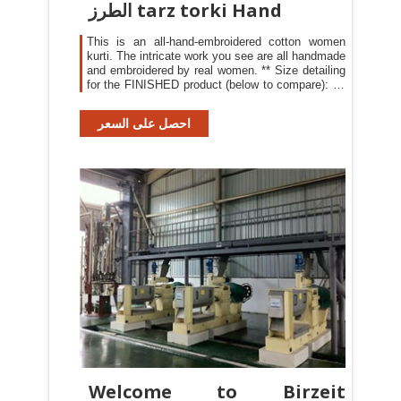
الطرز tarz torki Hand
This is an all-hand-embroidered cotton women
kurti. The intricate work you see are all handmade
and embroidered by real women. ** Size detailing
for the FINISHED product (below to compare): 14
US Numeric / 16 US Numeric / 18 US Numeric
Bust/Chest (finished product) 42 inches / 44
احصل على السعر
inches / 46 inches Waist (finished product) 39
inches / 41 inches / 43 inches Hip (finished
product) 44
Welcome to Birzeit