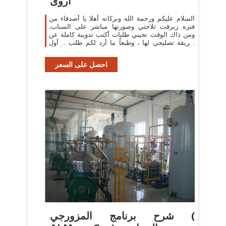
أروى
السلام عليكم ورحمة الله وبركاته أهلا يا أصدقاء من
فتره زبرقت ثلاجتي وصورتها مباشر على السناب،
ومن ذاك الوقت تجيني طلبات أكتب تدوينة كاملة عن
طريقة تصليحي لها ، وطبعاً ما أرد لكم طلب .. أول
شي بأقول
احصل على السعر
شرح برنامج المزورجي (