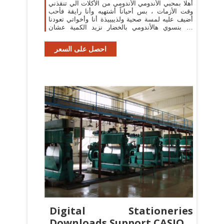
أهلا بمحبي الأندومي الأندومي من الأكلات الي تنقذني
وقت الأزمات ، بس أحياناً أشتهيه وأنا رايقة فأحب
أضيف عليه لمسة صحية ولذييييذة أنا وأخواتي تعودنا
اذا بنسوي هالأندومي بالخضار نزيد الكمية عشان
مانت
احصل على السعر
Digital Stationeries
Downloads Support CASIO