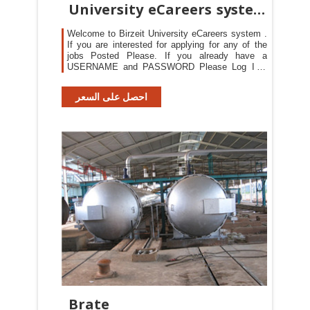
University eCareers system
- Ritaj
Welcome to Birzeit University eCareers system .
If you are interested for applying for any of the
jobs Posted Please. If you already have a
USERNAME and PASSWORD Please Log In .
Username Password Registering is a very simple
and quick process.Simply click REGISTER, You
احصل على السعر
will be prompted to fill in your personal
information.
Brate