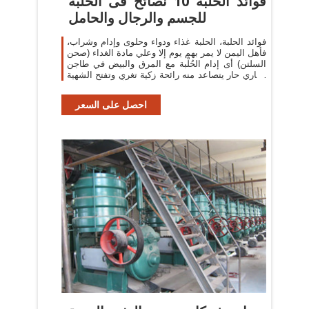
فوائد الحلبة 10 نصائح فى الحلبة
للجسم والرجال والحامل
فوائد الحلبة، الحلبة غذاء ودواء وحلوى وإدام وشراب،
فأهل اليمن لا يمر بهم يوم إلا وعلي مادة الغداء (صحن
السلتن) أى إدام الحُلْبة مع المرق والبيض في طاجن
فخاري حار يتصاعد منه رائحة زكية تغري وتفتح الشهية
للأكل؛ ولذلك فهم
احصل على السعر