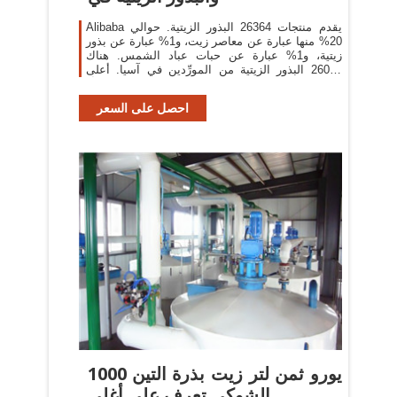
Alibaba يقدم منتجات 26364 البذور الزيتية. حوالي
20% منها عبارة عن معاصر زيت، و1% عبارة عن بذور
زيتية، و1% عبارة عن حبات عباد الشمس. هناك
26075 البذور الزيتية من المورِّدين في آسيا. أعلى
بلدان العرض أو
احصل على السعر
1000 يورو ثمن لتر زيت بذرة التين
الشوكي تعرف علي أغلي