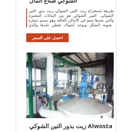
الشوكي صناع المال
طريقة إستخراج زيت التين الشوكي زيت بذور التين
الشوكي. التين الشوكي هو من النباتات المعمرة
والتي نجدها تنمو في الأماكن الجافة وهو يتسم بثماره
بيضوية الشكل ويوجد أشواك تغطي جلدها والذي
يتسم باللون الأخضر الكثيف
احصل على السعر
زيت بذور التين الشوكي Alwosta