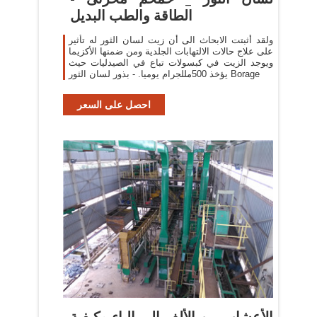
الطاقة والطب البديل
ولقد أثبتت الابحاث الى أن زيت لسان الثور له تأثير
على علاج حالات الالتهابات الجلدية ومن ضمنها الأكزيما
ويوجد الزيت في كبسولات تباع في الصيدليات حيث
يؤخذ 500مللجرام يوميا. - بذور لسان الثور Borage
احصل على السعر
الأعشاب من الألف إلى الياء وكيفية