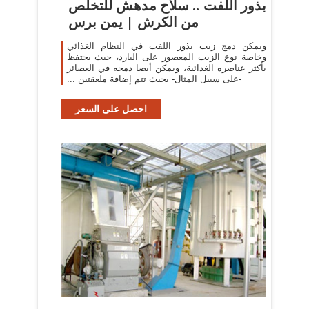
بذور اللفت .. سلاح مدهش للتخلص
من الكرش | يمن برس
‫ويمكن دمج زيت بذور اللفت في النظام الغذائي
وخاصة نوع الزيت المعصور ‫على البارد، حيث يحتفظ
بأكثر عناصره الغذائية، ويمكن أيضا دمجه في ‫العصائر
-على سبيل المثال- بحيث تتم إضافة ملعقتين ...
احصل على السعر