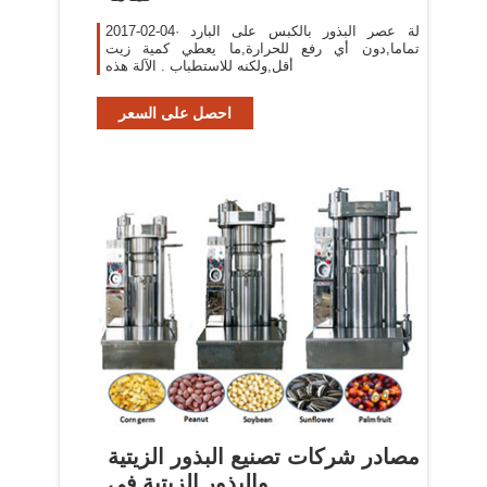
2017-02-04· لة عصر البذور بالكبس على البارد
تماما,دون أي رفع للحرارة,ما يعطي كمية زيت
أقل,ولكنه للاستطباب . الآلة هذه
احصل على السعر
مصادر شركات تصنيع البذور الزيتية
والبذور الزيتية في