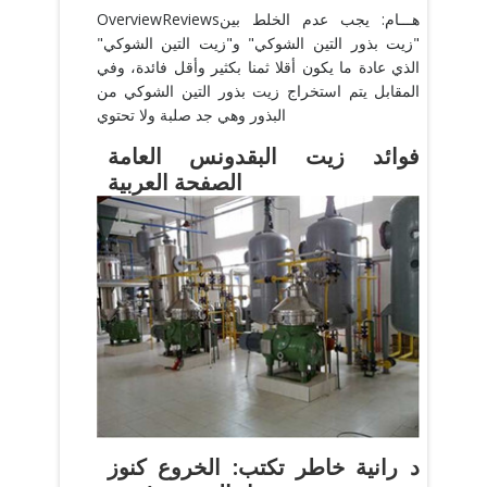
OverviewReviewsهـــام: يجب عدم الخلط بين
"زيت بذور التين الشوكي" و"زيت التين الشوكي"
الذي عادة ما يكون أقلا ثمنا بكثير وأقل فائدة، وفي
المقابل يتم استخراج زيت بذور التين الشوكي من
البذور وهي جد صلبة ولا تحتوي
فوائد زيت البقدونس العامة
الصفحة العربية
ومن المعروف أن زيت البقدونس له فائدة عظيمه في
الكثير من الأشياء في جسم الإنسان مثل الشعر
والبشرة وغيرها، وكان الإغريق والرومان هم أول من
قاموا بمعرفة زيت البقدونس واستخدموا البذور
السليمة
احصل على السعر
د رانية خاطر تكتب: الخروع كنوز