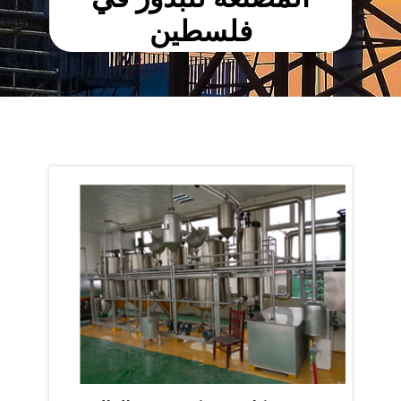
فلسطين