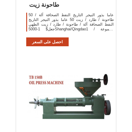
طاحونة زيت
50 عاما بذور النيجر التاريخ النفط الصحافة آلة /
طاحونة / طارد / زيت 50 عاما بذور النيجر التاريخ
النفط الصحافة آلة / طاحونة / طارد / زيت الطهي
جعل$ 1-5000Shanghai/Qingdao1 مجموعة /
مجموعات معرف المنتج:692186584.
احصل على السعر