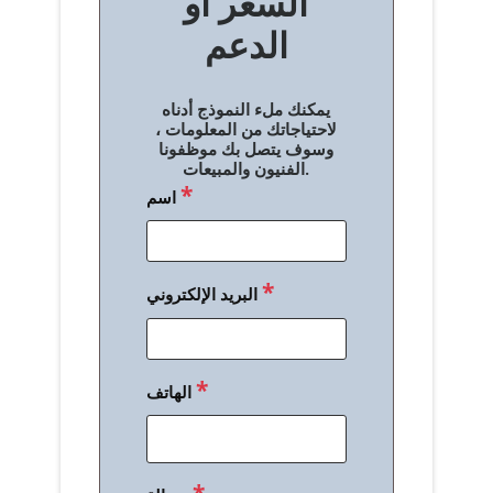
السعر أو
ح
الدعم
ا
ل
يمكنك ملء النموذج أدناه
م
لاحتياجاتك من المعلومات ،
وسوف يتصل بك موظفونا
ق
الفنيون والمبيعات.
*
اسم
ا
ل
ا
*
البريد الإلكتروني
ت
*
الهاتف
*