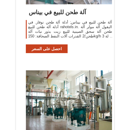
آلة طحن للبيع في بيناس
آلة طحن للبيع في بيناس; أدلة آلة طحن نوفار. في
أدلة آلة طحن للبيع rahotels.in. البقول آلة مولر آلة
طحن آلة سحق الصينية للبيع زيت بذور نبات آلة
طحن/2 القدرات آلات النفط الصحافة: 150kg/h 3 حالة
المنتج: الموظفين 1 حملة بذور بلدي بيع الة ...
احصل على السعر