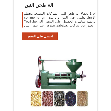
الة طحن التين
الة طحن التين الشركات المصنعة محطم Page 1 of
comments on الاعجازالعلمي في التين والزيتون
YouTube. دردشة مباشرة الحصول على السعر. آلة
زيت بذور التين arabic.alibaba. البحث عن شركات
تصنيع آلة زيت بذور التين الشوكي موردين آلة زيت
بذور
احصل على السعر