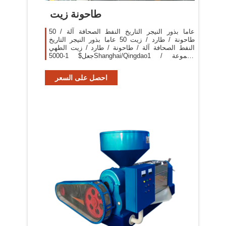
طاحونة زيت
50 عاما بذور النيجر التاريخ النفط الصحافة آلة /
طاحونة / طارد / زيت 50 عاما بذور النيجر التاريخ
النفط الصحافة آلة / طاحونة / طارد / زيت الطهي
جعل$ 1-5000Shanghai/Qingdao1 مجموعة /
مجموعات معرف المنتج:692186584.
احصل على السعر