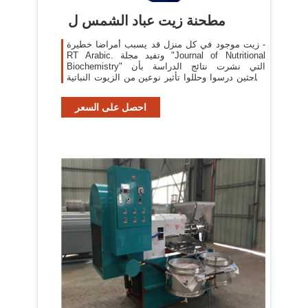
مطحنة زيت عباد الشمس ل
زيت موجود في كل منزل قد يسبب أمراضا خطيرة -
RT Arabic. وتفيد مجلة "Journal of Nutritional
Biochemistry" التي نشرت نتائج الدراسة بأن
الباحثين درسوا وحللوا تأثير نوعين من الزيوت النباتية
في صحة الجسم: زيت الفول السوداني وزيت عباد
الشمس.
احصل على السعر