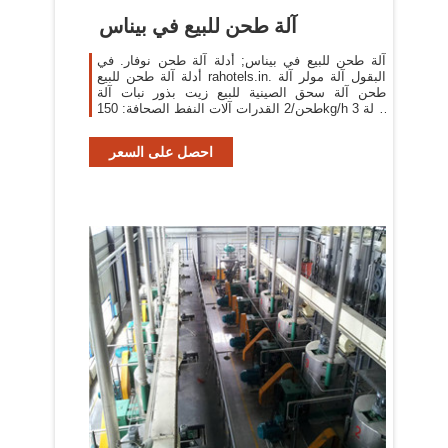
آلة طحن للبيع في بيناس
آلة طحن للبيع في بيناس; أدلة آلة طحن نوفار. في
أدلة آلة طحن للبيع rahotels.in. البقول آلة مولر آلة
طحن آلة سحق الصينية للبيع زيت بذور نبات آلة
طحن/2 القدرات آلات النفط الصحافة: 150kg/h 3 حالة
المنتج: الموظفين 1 حملة بذور بلدي بيع الة
احصل على السعر