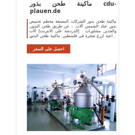
ماكينة طحن بذور cdu-
plauen.de
ماكينة طحن بذور الشركات المصنعة محطم تحميص
بذور عباد الشمس آلات, ، عن طريق طحن البذور،
والجدير, مشاورات . [الدردشة على الانترنت] آلات
زراعية ازرع شجرة في فلسطين. ماكينة طحن البذور
الزراعية
احصل على السعر