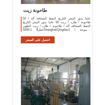
طاحونة زيت
50 عاما بذور النيجر التاريخ النفط الصحافة آلة /
طاحونة / طارد / زيت 50 عاما بذور النيجر التاريخ
النفط الصحافة آلة / طاحونة / طارد / زيت الطهي
جعل$ 1-5000Shanghai/Qingdao1 مجموعة /
مجموعات معرف المنتج:692186584.
احصل على السعر