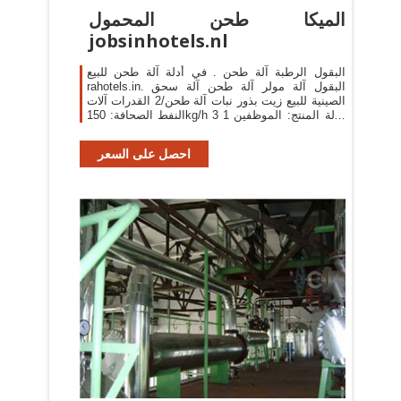
الميكا طحن المحمول
jobsinhotels.nl
البقول الرطبة آلة طحن . في أدلة آلة طحن للبيع
rahotels.in. البقول آلة مولر آلة طحن آلة سحق
الصينية للبيع زيت بذور نبات آلة طحن/2 القدرات آلات
النفط الصحافة: 150kg/h 3 حالة المنتج: الموظفين 1
حملة بذور بلدي بيع الة الطحن القمح في
احصل على السعر