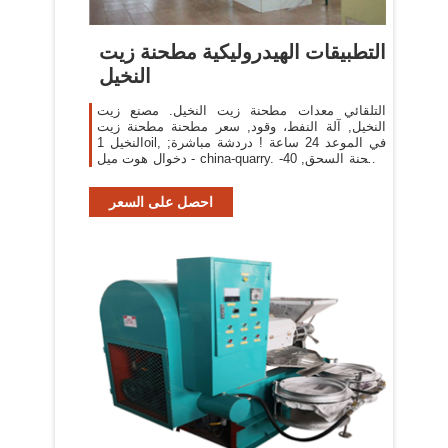
التطبيقات الهيدروليكية مطحنة زيت
النخيل
التلقائي معدات مطحنة زيت النخيل. مصنع زيت
النخيل, آلة النفط، وقود, سعر مطحنة مطحنة زيت
النخيل 1oil, في الموعد 24 ساعة ! دردشة مباشرة;
دخوال هوت ميل - china-quarry. مطحنة السحق, 40-
60 طن كل ساعة من خطوط ...
احصل على السعر