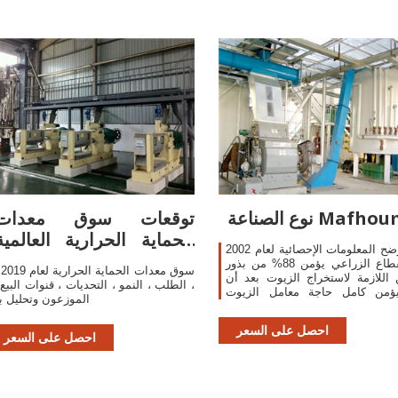
ع الصناعة Mafhoum
توقعات سوق معدات
الحماية الحرارية العالمية
كما توضح المعلومات الإحصائية لعام 2002
تتوقع ارتفاع
أن القطاع الزراعي يؤمن 88% من بذور
" سو
اللازمة لاستخراج الزيوت بعد أن
، الطلب ، النمو ، التحديات ، قنوات البيع 
ؤمن كامل حاجة معامل الزيوت
الموزعون وتحليل ب
ع مع فائض بذور يتم عصرها خارجيا،
 يؤمن القطاع الزراعي حاجة معامل
احصل على السعر
احصل على السعر