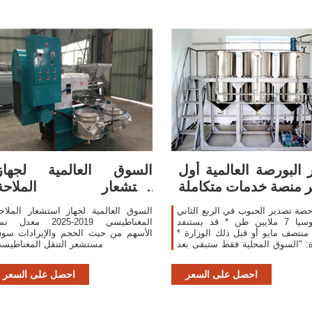
ر البورصة العالمية أول
السوق العالمية لجهاز
ر منصة خدمات متكاملة
استشعار الملاحة
المغناطيسي 2019-2025
صة تصدير الحبوب في الربع الثاني
السوق العالمية لجهاز استشعار الملاح
من روسيا 7 ملايين طن * قد يستنفد
المغناطيسي 2019-2025 معدل ن
منتصف مايو أو قبل ذلك الوزارة *
الأسهم من حيث الحجم والإيرادات سو
ة: "السوق المحلية فقط ستبقى بعد
مستشعر التنقل المغناطيس
 قد تتأثر عدة إمدادات إلى مصر
لم بولينا ديفيت موسكو (رويترز) قال
احصل على السعر
احصل على السعر