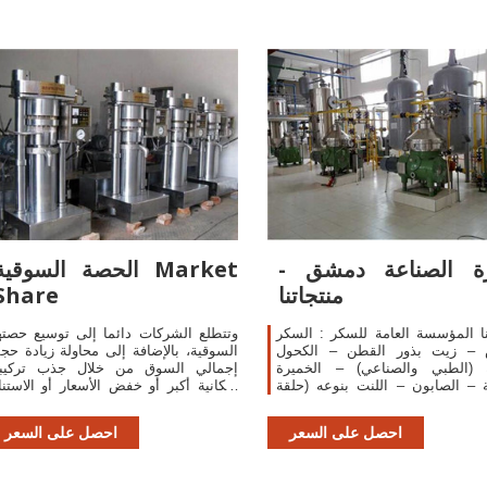
رة الصناعة دمشق -
الحصة السوقية Market
منتجاتنا
Share
نا المؤسسة العامة للسكر : السكر
وتتطلع الشركات دائما إلى توسيع حصته
ض – زيت بذور القطن – الكحول
السوقية، بالإضافة إلى محاولة زيادة حج
ه (الطبي والصناعي) – الخميرة
إجمالي السوق من خلال جذب تركيب
 – الصابون – اللنت بنوعه (حلقة
سكانية أكبر أو خفض الأسعار أو الاستنا
حلقة ثانية) – الكسبة – الميلاس
إلى الإعلانات.
الناتج عن التكرير – التفل الرطب.
احصل على السعر
احصل على السعر