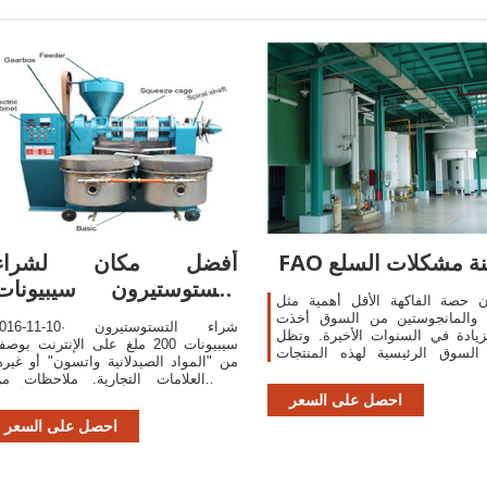
 لجنة مشكلات السلع
أفضل مكان لشراء
التستوستيرون سيبيونات
ن حصة الفاكهة الأقل أهمية مثل
[استعراض للموردين
 والمانجوستين من السوق أخذت
2016-11-10· شراء التستوستير
يادة في السنوات الأخيرة. وتظل
سيبيونات 200 ملغ على الإنترنت بوصف
 السوق الرئيسية لهذه المنتجات
من "المواد الصيدلانية واتسون" أو غيره
حيث حصلت على أكثر من 40 في المائة
من العلامات التجارية. ملاحظات م
من الواردات في 1999.
"مساحيق مقابل حقن" وقوائم الأسعار.
احصل على السعر
احصل على السعر