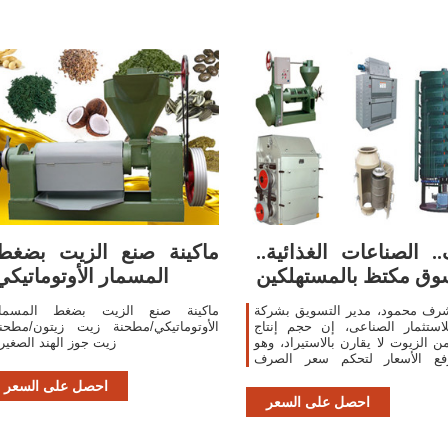
. الصناعات الغذائية..
ماكينة صنع الزيت بضغط
وق مكتظ بالمستهلكين
المسمار الأوتوماتيكي
شرف محمود، مدير التسويق بشركة
ماكينة صنع الزيت بضغط المسما
لاستثمار الصناعى، إن حجم إنتاج
الأوتوماتيكي/مطحنة زيت زيتون/مطحن
 الزيوت لا يقارن بالاستيراد، وهو
زيت جوز الهند الصغير
فع الأسعار لتحكم سعر الصرف
ار العالمية فيها بصورة رئيسية،
احصل على السعر
وتستهلك
احصل على السعر