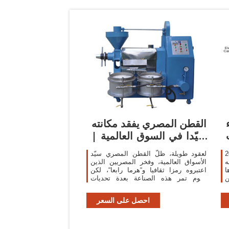
القطن المصري يفقد مكانته
سيّدا في السوق العالمية |
صحيفة
ون
لعقود طويلة، ظلّ القطن المصري سيّد
ه
الأسواق العالمية، وفخر المصريين الذين
ا
اعتبروه رمزا ثقافيا و“هرما رابعا“، لكن
ن
اليوم تمر هذه الصناعة بعدة تحديات
تهددها وتجعلها تسجل تراجعا في السوق
العالمية وغير قادرة على المنافسة.
احصل على السعر