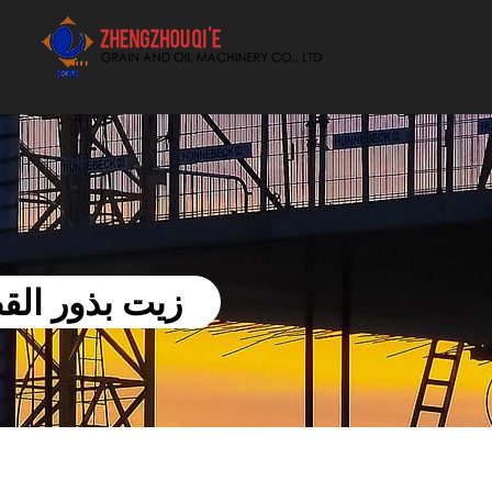
أفضل بيع آلة الزيوت النباتية الموردون
زيت بذور الق