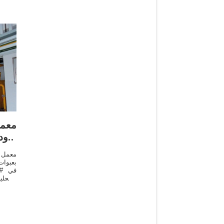
معم
يزود
معمل
بعبوات
في #ش
المحل
والتي 