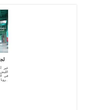
FAO
غير أ
الليش
في الز
أوروبا