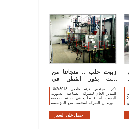
زيوت حلب .. منجاتنا من
زيت بذور القطن في
الاسواق
ت
18/2/3018 ذكر المهندس هيثم عاصي
ة
المدير العام للشركة الصناعية السورية
ر 4, 2019
للزيوت النباتية بحلب في حديثه لصحيفة
ص
الثورة أن الشركة استلمت من المؤسسة
العامة لحلج وتسويق الأقطان كمية 9 طن
من بذور القطن لغاية تاريخه، وماتزال
احصل على السعر
عمليات