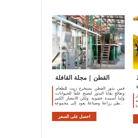
القطن | مجلة القافلة
فمن بذور القطن يستخرج زيت للطعام.
وتعالج بقايا البذور لتصبح علفاً للحيوانات،
ر
وإما أسمدة عضوية. ولكن الانتصار الكبير
ة
للقطن زراعةً وصناعةً يعود إلى مجموعة
ة
فريدة من الخصائص التي يتمتع بها نسيجه
دون غيره.
احصل على السعر