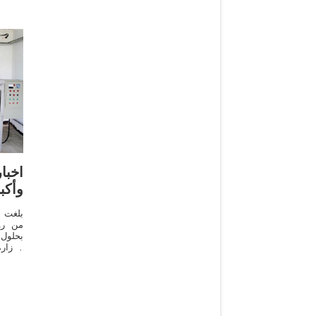
اخبا
وأكب
بلغت ح
بحلول 
الوزار
ذلك" *
بق