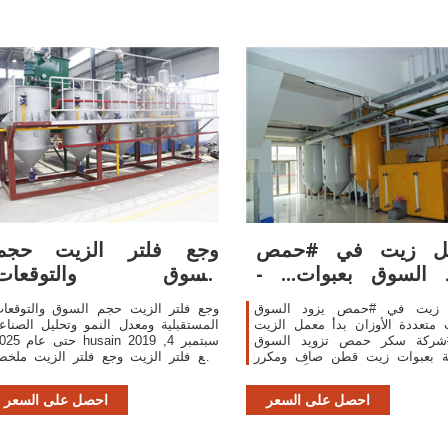
ل زيت في #حمص
وجع فلتر الزيت حجم
 السوق بعبوات... -
السوق والتوقعات
وزارة
المستقبلية
 زيت في #حمص يزود السوق
وجع فلتر الزيت حجم السوق والتوقعا
 متعددة الأوزان بدأ معمل الزيت
المستقبلية ومعدل النمو وتحليل الصناع
ركة سكر حمص تزويد السوق
حتى عام 2025 husain سبتمب
ية بعبوات زيت قطن صاف ومكرر
وجع فلتر الزيت وجع فلتر الزيت ملخ
يشهد الطلب عليها تزايداً من قبل
السوق 2019-2025
المستهلكين. وأكد المهندس علي...
احصل على السعر
احصل على السعر