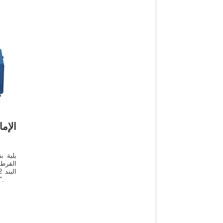
الإم
يلية ب
القرط
الكتان وجزيئاته، زيت الذرة وجزيئا