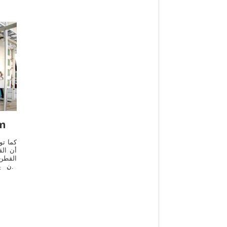
نو
القطن 
كان ي
للتصني
كما