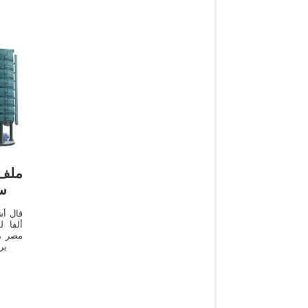
ملف.
س
قال أ
ألفا ل
مصر من
ما ير
والأسع