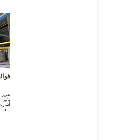
فوا
تعزيز
بذور ا
أشارت
ب