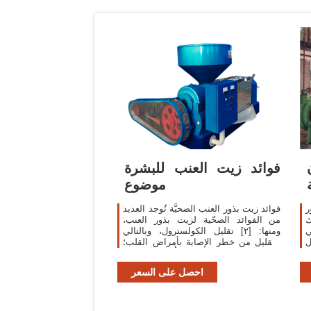
فوائد زيت العنب للبشرة
موضوع
ر
فوائد زيت بذور العنب الصحيَّة تُوجد العديد
ك
من الفوائد الصحّية لزيت بذور العنب،
ي
ومنها: [٢] تقليل الكولسترول، وبالتالي
ل
التقليل من خطر الإصابة بأمراض القلب؛
ن
وذلك لأنَّه يُوازن الأحماض الدُّهنية: أوميغا 3
، وأوميغا 6، في
احصل على السعر