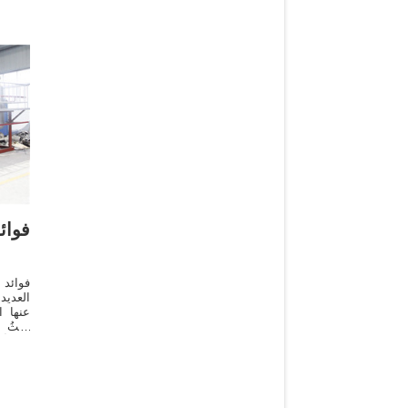
فوائ
فوائد
العديد
عنها ا
حيثُ 
وأم