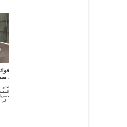
فوائ
الصح
تعتبر 
المفيد
حصريا 
عالم ا
مذهل ي