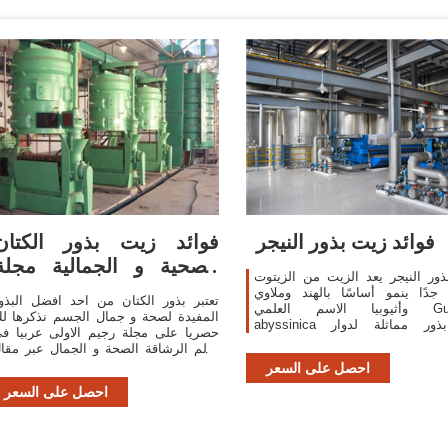
فوائد زيت بذور النيجر
فوائد زيت بذور الكتان
الصحية و الجمالية مجلة
ور النيجر يعد الزيت من الزيتوت
رجيم
 جدًا ينمو أساسًا بالهند وملاوي
تعتبر بذور الكتان من احد افضل البذو
وأثيوبيا الاسم العلمي Guizotia
المفيدة لصحة و جمال الجسم نذكرها ل
abyssinica هي بذور مماثلة لدوار
حصريا على مجلة رجيم الاولى عربيا ف
 صالحة للاستهلاك البشري ينتج
عالم الرشاقة الصحة و الجمال عبر مقا
النبات 35% من الزيت لذلك هو من
مذهل يتحدث عن فوائد زيت بذور الكتا
احصل على السعر
الزيوت غير المكلفة التي
الصحية و الجمالية. محتويات1 بذور
احصل على السعر