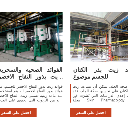
ئد زيت بذر الكتان
الفوائد الصحيه والسحريه
للجسم موضوع
لزيت بذور التفاح الاخضر
صحي و مفيد
 صحة الجلد: يمكن أن يساعد زيت
فوائد زيت بذور التفاح الاخضر للجسم. م
لكتان على تحسين صحّة الجلد، فقد
فوائد بذور التفاح الاخضر انه يتم استخلا
 إحدى الدراسات التي نُشرَت في
منه ماده زيتيه تسمى زيت التفاح الاخض
مجلّة Skin Pharmacology and
وهو من الزيوت التي تحتوي على العدي
Physiology عام 2011، أنّ استهلاك زيت
من المركبات التي لديها العديد م
ذور الكتان مدة 12 أسبوعاً قد حسّن
الخواص الفعاله للبشره والت
احصل على السعر
احصل على السعر