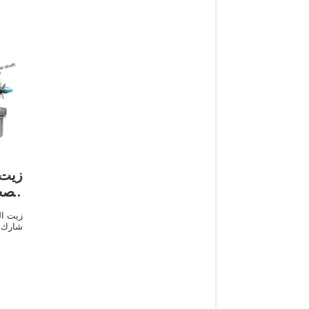
زيت 
الصح
زيت ال
شارك 