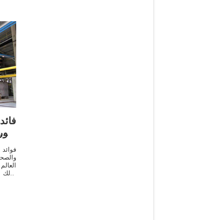
بذو
فوائد
والصحة
العال
وذلك 
ومرطب
البشرة