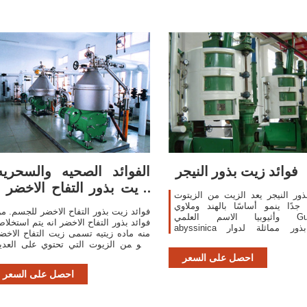
فوائد زيت بذور النيجر
الفوائد الصحيه والسحريه
لزيت بذور التفاح الاخضر -
ور النيجر يعد الزيت من الزيتوت
صحي و مفيد
 جدًا ينمو أساسًا بالهند وملاوي
فوائد زيت بذور التفاح الاخضر للجسم. م
وأثيوبيا الاسم العلمي Guizotia
فوائد بذور التفاح الاخضر انه يتم استخلا
abyssinica هي بذور مماثلة لدوار
منه ماده زيتيه تسمى زيت التفاح الاخض
 صالحة للاستهلاك البشري ينتج
وهو من الزيوت التي تحتوي على العدي
النبات 35% من الزيت لذلك هو من
من المركبات التي لديها العديد م
احصل على السعر
الزيوت غير المكلفة التي
الخواص الفعاله للبشره والت
احصل على السعر