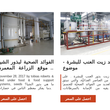
د زيت العنب للبشرة -
الفوائد الصحية لبذور الشيا
موضوع
– موقع الزراعة المعمرة
النسخة
 زيت بذور العنب للبشرة . على
ovember 28, 2017 by tobias roberts &
 من العناصر الغذائيَّة، والتي تنبثق
iled under food & food support
لعديد من الفوائد الصحيَّة للجسم؛
systems, seeds ما هي بذور الشي
يقيه من الإصابة بالسرطانات،
عندما يفكر معظم الناس في حضارا
راض القلب؛ فهو مصدرٌ كبيرٌ للألياف
قبائل الأزتيك والمايا وثقافاتهم في أمريك
الوسطى، تجدنا نفكر تلقائيا بنباتات الذر
احصل على السعر
احصل على السعر
والفاصوليا كغذاء رئيسي لديهم ول