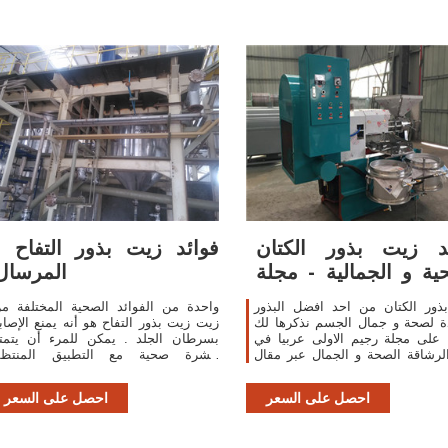
د زيت بذور الكتان
فوائد زيت بذور التفاح -
ية و الجمالية - مجلة
المرسال
رجيم
بذور الكتان من احد افضل البذور
واحدة من الفوائد الصحية المختلفة م
ة لصحة و جمال الجسم نذكرها لك
زيت زيت بذور التفاح هو أنه يمنع الإصاب
على مجلة رجيم الاولى عربيا في
بسرطان الجلد . يمكن للمرء أن يتمت
لرشاقة الصحة و الجمال عبر مقال
ببشرة صحية مع التطبيق المنتظ
تحدث عن فوائد زيت بذور الكتان
والتدليك مع هذا النفط. 9. حب الشباب :
الصحية و الجمالية. محتويات1 بذور
احصل على السعر
احصل على السعر