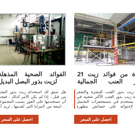
21 فائدة من فوائد زيت
الفوائد الصحية المذهلة
ر العنب الجمالية
لزيت بذور البصل البديل
والصحية وصفاتي
 زيت بذور العنب للبشرة والشعر
هل سبق لك استخدام زيت بذور البص
 زيت بذور العنب الأكثر شعبية في
من قبل ، إذا لم يكن الأمر كذلك ، فيج
م يستخدم في مستحضرات التجميل
أن تستخدمها على الفور بسبب المجموع
لإحتوائه على خصائص مطهرة
الواسعة من المزايا التي تُقدمها ، تريد أ
ة مما يجعله يساعد في ترميم
تعرف ما هي الفوائد ، دعنا نتعرف عليه
. كما يحتوي على مضادات الأكسدة
معاً .
احصل على السعر
احصل على السعر
القوية