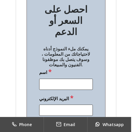
احصل على
فّ
السعر أو
ح
الدعم
ا
ل
يمكنك ملء النموذج أدناه
م
لاحتياجاتك من المعلومات ،
وسوف يتصل بك موظفونا
ق
الفنيون والمبيعات.
*
اسم
ا
ل
ا
*
البريد الإلكتروني
ت
*
الهاتف
Phone
Email
Whatsapp