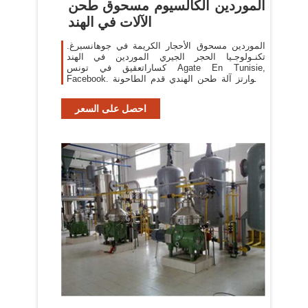
الموردين الكالسيوم مسحوق طحن
الآلات في الهند
الموردين مسحوق الأحجار الكريمة في جوهانسبرغ.
تكنـولوجـيا الحجر الجيري الموردين في الهند
كساراتعقيق في تونس Agate En Tunisie,
Facebook. الكوارتز آلة طحن الهندي قدم الطاحونة
الكهربائية تصنع من مسحوق صنع
احصل على السعر