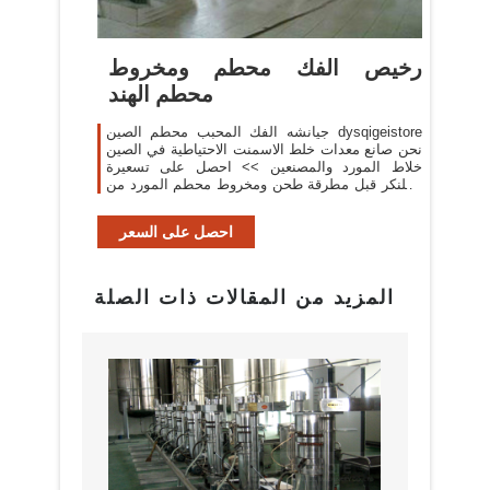
رخيص الفك محطم ومخروط
محطم الهند
جيانشه الفك المحبب محطم الصين dysqigeistore
نحن صانع معدات خلط الاسمنت الاحتياطية في الصين
خلاط المورد والمصنعين >> احصل على تسعيرة
الكلنكر قبل مطرقة طحن ومخروط محطم المورد من
الهند. اتصل
احصل على السعر
المزيد من المقالات ذات الصلة