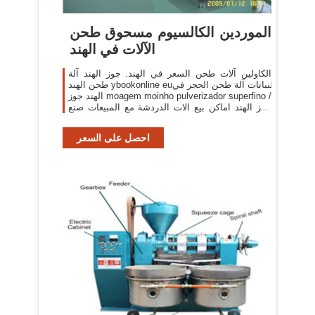
الموردين الكالسيوم مسحوق طحن
الآلات في الهند
الكاولين آلات طحن السعر في الهند. جوز الهند آلة
طحن الهند ybookonline euالنباتات آلة طحن الحجر في
الهند جوز moagem moinho pulverizador superfino /
جوز الهند اماكن بيع الات الدردشة مع المبيعات صنع
زيت جوز الهند موضوع ...
احصل على السعر