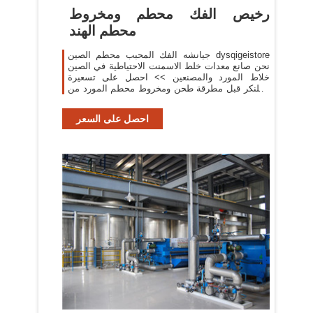
رخيص الفك محطم ومخروط
محطم الهند
جيانشه الفك المحبب محطم الصين dysqigeistore
نحن صانع معدات خلط الاسمنت الاحتياطية في الصين
خلاط المورد والمصنعين >> احصل على تسعيرة
الكلنكر قبل مطرقة طحن ومخروط محطم المورد من
الهند. اتصل
احصل على السعر