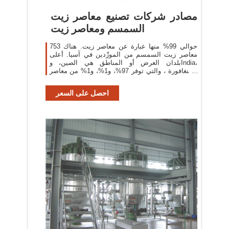
مصادر شركات تصنيع معاصر زيت
السمسم ومعاصر زيت
حوالي 99% منها عبارة عن معاصر زيت. هناك 753
معاصر زيت السمسم من المورِّدين في آسيا. أعلى
بلدان العرض أو المناطق هي الصين، وIndia،
وسنغافورة ، والتي توفر 97%، و1%، و1% من معاصر
زيت السمسم ، على التوالي.
احصل على السعر