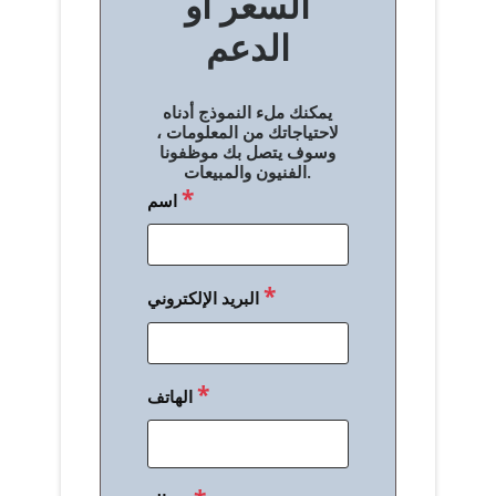
السعر أو
ح
الدعم
ا
ل
يمكنك ملء النموذج أدناه
م
لاحتياجاتك من المعلومات ،
وسوف يتصل بك موظفونا
ق
الفنيون والمبيعات.
*
اسم
ا
ل
ا
*
البريد الإلكتروني
ت
*
الهاتف