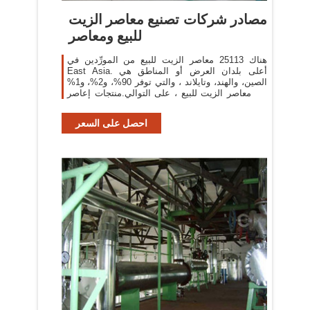
مصادر شركات تصنيع معاصر الزيت
للبيع ومعاصر
هناك 25113 معاصر الزيت للبيع من المورِّدين في
East Asia. أعلى بلدان العرض أو المناطق هي
الصين، والهند، وتايلاند ، والتي توفر 90%، و2%، و1%
من معاصر الزيت للبيع ، على التوالي.منتجات إعاصر
الزيت للبيع هي
احصل على السعر