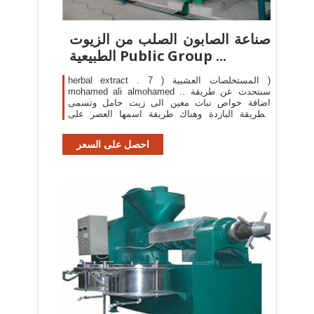
الطبيعية‎ Public Group ...
herbal extract . المستخلصات العشبية ( 7 )
mohamed ali almohamed .. سنتحدث عن طريقة
اضافة خواص نبات معين الى زيت حامل وتسمى
الطريقة الباردة وهناك طريقة اسمها العصر على
البارد وتتم بواسطة معاصر بتطبيق ضغط معين
بواسطة مكبس وهي طريقة لانتاج ...
احصل على السعر