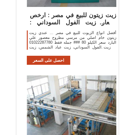
زيت زيتون للبيع في مصر : ارخص
اسعار زيت الفول السوداني :
افضل الانواع
أفضل انواع الزيوت للبيع في مصر ... عندي زيت
زيتون خام اصلي من مرسي مطروح معصور علي
البارد سعر الكيلو 80 ### جمله فقط 01022287780
... زيت الفول السوداني، زيت عباد الشمس، زيت
اللوز، زيت جوز الهند، زيت بذور ...
احصل على السعر