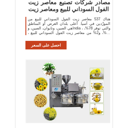
مصادر شركات تصنيع معاصر زيت
الفول السوداني للبيع ومعاصر زيت
هناك 537 معاصر زيت الفول السوداني للبيع من
المورِّدين في آسيا. أعلى بلدان العرض أو المناطق
هي الصين، وتايوان، الصين، وIndia ، والتي توفر 78%،
و2%، و2% من معاصر زيت الفول السوداني للبيع ،
على التوالي. مكنك ضمان
احصل على السعر