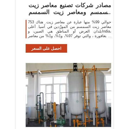
مصادر شركات تصنيع معاصر زيت
السمسم ومعاصر زيت السمسم
في
حوالي 99% منها عبارة عن معاصر زيت. هناك 753
معاصر زيت السمسم من المورِّدين في آسيا. أعلى
بلدان العرض أو المناطق هي الصين، وIndia،
وسنغافورة ، والتي توفر 97%، و1%، و1% من معاصر
زيت السمسم ، على التوالي
احصل على السعر