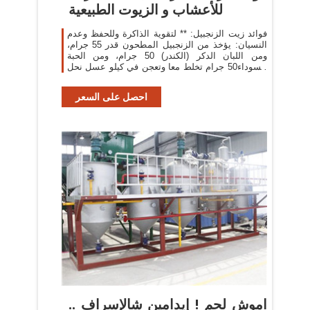
للأعشاب و الزيوت الطبيعية
فوائد زيت الزنجبيل: ** لتقوية الذاكرة وللحفظ وعدم
النسيان: يؤخذ من الزنجبيل المطحون قدر 55 جرام،
ومن اللبان الدكر (الكندر) 50 جرام، ومن الحبة
السوداء50 جرام تخلط معا وتعجن في كيلو عسل نحل
وتؤخذ منه ملعقة صغيرة على الريق
احصل على السعر
اموش لحم ! إيدامين شالإسراف ..