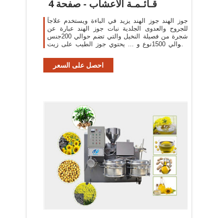
قـائـمـة الأعشاب - صفحة 4
جوز الهند جوز الهند يزيد في الباءة ويستخدم علاجاً
للجروح والعدوى الجلدية نبات جوز الهند عبارة عن
شجرة من فصيلة النخيل والتي تضم حوالي 200جنس
وحوالي 1500نوع و ... يحتوي جوز الطيب على زيت
طيار يشمل ...
احصل على السعر