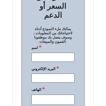
السعر أو
ح
الدعم
ا
ل
يمكنك ملء النموذج أدناه
م
لاحتياجاتك من المعلومات ،
وسوف يتصل بك موظفونا
ق
الفنيون والمبيعات.
*
اسم
ا
ل
ا
*
البريد الإلكتروني
ت
*
الهاتف