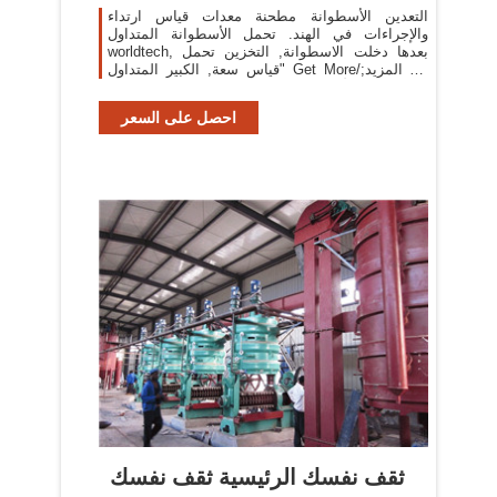
التعدين الأسطوانة مطحنة معدات قياس ارتداء
والإجراءات في الهند. تحمل الأسطوانة المتداول
worldtech, بعدها دخلت الاسطوانة, التخزين تحمل
قياس سعة, الكبير المتداول" Get More/خذ المزيد;
محامل الأسطوانة التناقص, الزاوي يستطيع تحمل
احصل على السعر
ثقف نفسك الرئيسية ثقف نفسك