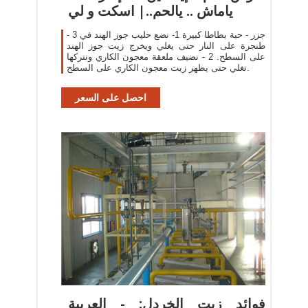
ياماش .. يالحم..| اسكت و لي
- 3 جزر - حبة بطاطا كبيرة 1- نضع حليب جوز الهند في
طنجرة على النار حتى يغلي ويخرج زيت جوز الهند
على السطح. 2 - نضيف ملعقة معجون الكاري ونتركها
تغلي حتى يظهر زيت معجون الكاري على السطح.
احصل على السعر
‫فوائد زيت الخردل: - العربية