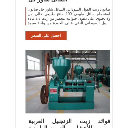
صابون زيت الفول السوداني السائل شاور جل صابون
استحمام سائل طبيعي 100 منتج طبيعى خالى من
مادة sls ولا يحتوى على دهون حيوانيه محضر من زيت
الفول السوداني النقي عالي الجودة من واحة سيوة
وزيت جوز الهند وزيت الخروع وزيت الجرجير وزيت
السمسم
احصل على السعر
‫فوائد زيت الزنجبيل العربية
للأعشاب و الزيوت الطبيعية