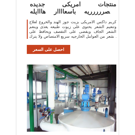
منتجات امريكى جديده
وحصررررريه باسعاااار هااايله
الحقوا ...
كريم داكس الامريكى بزيت جوز الهند والخروع لعلاج
وتنعيم الشعر يحتوى على زيوت طبيعه يغذى وينعم
الشعر الجاف ويقضى على التقصف ويحافظ على
الشعر من العوامل الخارجيه سريع الامتصاص ولا يترك
ملمس ...
احصل على السعر