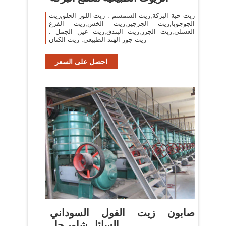
زيت حبة البركة,زيت السمسم . زيت اللوز الحلو,زيت
الجوجوبا,زيت الجرجير,زيت الخس,زيت القرع
العسلى,زيت الجزر,زيت البندق,زيت عين الجمل .
زيت جوز الهند الطبيعى. زيت الكتان
احصل على السعر
صابون زيت الفول السوداني
السائل شاور جل