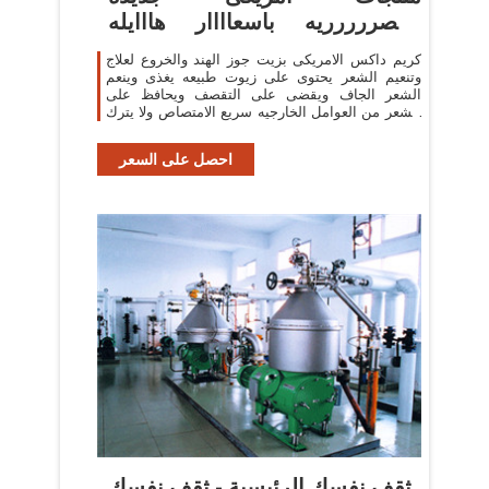
وحصررررريه باسعاااار هااايله
الحقوا
كريم داكس الامريكى بزيت جوز الهند والخروع لعلاج
وتنعيم الشعر يحتوى على زيوت طبيعه يغذى وينعم
الشعر الجاف ويقضى على التقصف ويحافظ على
الشعر من العوامل الخارجيه سريع الامتصاص ولا يترك
ملمس
احصل على السعر
ثقف نفسك الرئيسية - ثقف نفسك