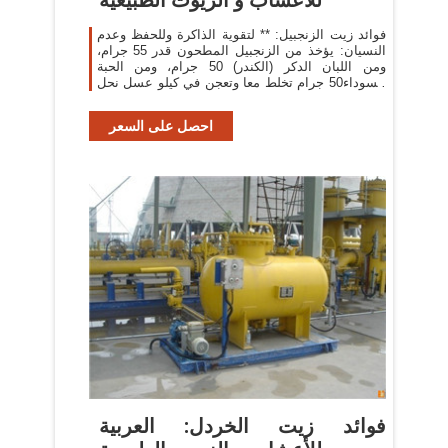
فوائد زيت الزنجبيل: ** لتقوية الذاكرة وللحفظ وعدم
النسيان: يؤخذ من الزنجبيل المطحون قدر 55 جرام،
ومن اللبان الدكر (الكندر) 50 جرام، ومن الحبة
السوداء50 جرام تخلط معا وتعجن في كيلو عسل نحل
وتؤخذ منه ملعقة صغيرة على الريق
احصل على السعر
‫فوائد زيت الخردل: العربية