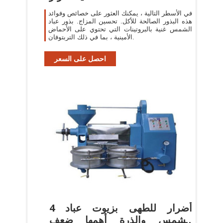
في الأسطر التالية ، يمكنك العثور على خصائص وفوائد
هذه البذور الصالحة للأكل. تحسين المزاج. بذور عباد
الشمس غنية بالبروتينات التي تحتوي على الأحماض
الأمينية ، بما في ذلك التربتوفان.
احصل على السعر
4 أضرار للطهى بزيوت عباد
الشمس والذرة أهمها ضعف