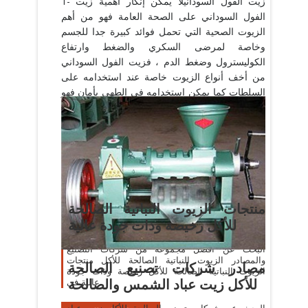
1- زيت الفول السودانيلا يمكن إنكار أهمية زيت
الفول السوداني على الصحة العامة فهو من أهم
الزيوت الصحية التي تحمل فوائد كبيرة جدا للجسم
وخاصة لمرضى السكري والضغط وارتفاع
الكوليسترول وضغط الدم ، فزيت الفول السوداني
من أخف أنواع الزيوت خاصة عند استخدامه على
السلطات كما يمكن استخدامه في الطهي بأمان فهو
ذات نكهة مميزة جدا .2- زيت عباد الشمسيعتبر زيت
عباد الشمس من أكثر الزيوت الصحية التي يمكن
استخدامها بأمان في الطهي فهو خالي تماما من أي
دهون ضارة لأنه يحتوي على دهون أحادية غير مشبعة
كما يحتوي على مضادات أكسدة لها فوائد...在rjeem
上查看更多信息
منتجات الزيوت النباتية الصالحة
للأكل رخيصة وذات جودة عالية
البحث عن أفضل مجموعة من شركات التصنيع
والمصادر الزيوت النباتية الصالحة للأكل منتجات
مصادر شركات تصنيع الصالحة
الزيوت النباتية الصالحة للأكل رخيصة وذات جودة
للأكل زيت عباد الشمس والصالحة
عالية في