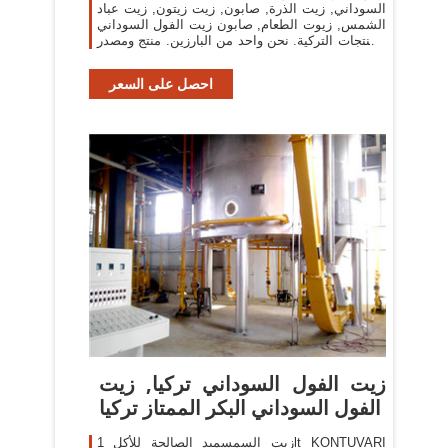
السوداني, زيت الذرة, صابون, زيت زيتون, زيت عباد
الشمس, زيوت الطعام, صابون زيت الفول السوداني
المنتجات التركية. نحن واحد من البارزين. منتج ومصدر
لمجموعة عالية الجودة من زيت الفول السوداني,
زيت الذرة, زيت نباتي
احصل على السعر
زيت الفول السوداني تركيا, زيت
الفول السوداني البكر الممتاز تركيا
زيت السمسميد الصالحة للأكل 1lt KONTUVARI