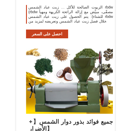
الزيوت الصالحة للأكل ... زيت عباد الشمس rbdw
(rbdw مصفّى، مبيّض مع إزالة الرائحة الكريهة ومهيأ
للشتاء): يتم الحصول على زيت عباد الشمس rbdw
من خلال فصل زيت عباد الشمس وتعريضه لمزيد من
المعالجة. غنه نقي ...
احصل على السعر
جميع فوائد بذور دوار الشمس【+
الأضرار】