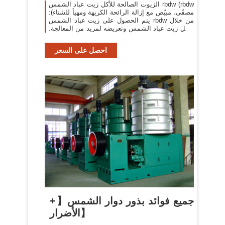
الزيوت الصالحة للأكل زيت عباد الشمس rbdw (rbdw
مصفّى، مبيّض مع إزالة الرائحة الكريهة ومهيأ للشتاء):
يتم الحصول على زيت عباد الشمس rbdw من خلال
فصل زيت عباد الشمس وتعريضه لمزيد من المعالجة.
غنه نقي
احصل على السعر
جميع فوائد بذور دوار الشمس【+
الأضرار】