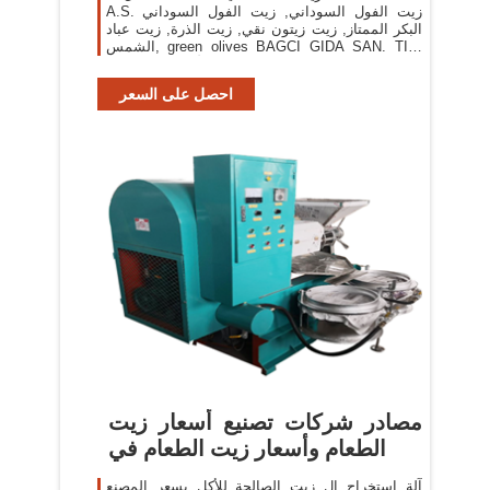
A.S. زيت الفول السوداني, زيت الفول السوداني
البكر الممتاز, زيت زيتون نقي, زيت الذرة, زيت عباد
الشمس, green olives BAGCI GIDA SAN. TIC.
LTD. STI. الزيتون, الزيتون الأسود
احصل على السعر
مصادر شركات تصنيع أسعار زيت
الطعام وأسعار زيت الطعام في
آلة استخراج ال زيت الصالحة للأكل بسعر المصنع