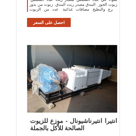
زيوت الجوز. البندق مصدر زيت البندق. زيوت من بذور
القرع والبطيخ مضافات غذائية. عدد من الزيوت
مستخدمة ك مواد مضافة للطعام
احصل على السعر
انتيرا انتيرناشيونال - موزع للزيوت
الصالحة للأكل بالجملة