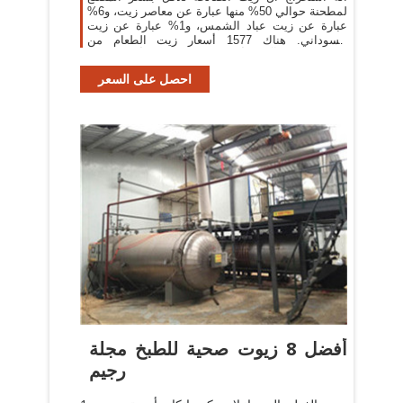
لمطحنة حوالي 50% منها عبارة عن معاصر زيت، و6%
عبارة عن زيت عباد الشمس، و1% عبارة عن زيت
السوداني. هناك 1577 أسعار زيت الطعام من
المورِّدين في آسيا. أعلى بلدان العرض أو المناطق
هي
احصل على السعر
أفضل 8 زيوت صحية للطبخ مجلة
رجيم