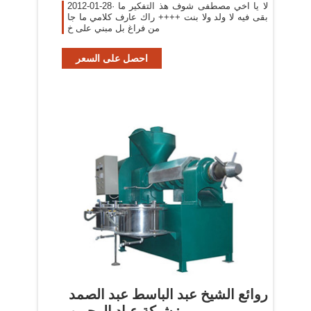
2012-01-28· لا يا اخي مصطفى شوف هذ التفكير ما
بقى فيه لا ولد ولا بنت ++++ راك عارف كلامي ما جا
من فراغ بل مبني على خ
احصل على السعر
روائع الشيخ عبد الباسط عبد الصمد
: شبكة عباد الرحمن