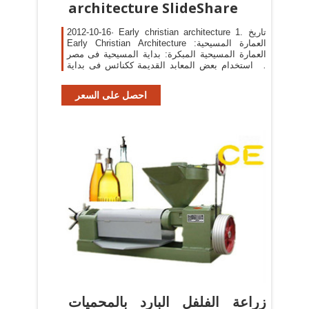
architecture SlideShare
2012-10-16· Early christian architecture 1. ‫تاريخ
‫تم استخدام بعض المعابد القديمة ككنائس فى بداية
الديانة لعدم امكانية بناء‬ ‫العديد من
احصل على السعر
‫زراعة الفلفل البارد بالمحميات