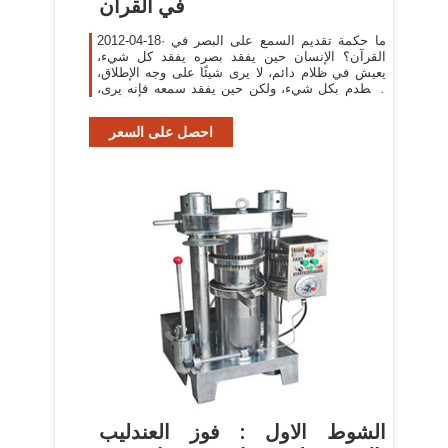
في القرآن
2012-04-18· ما حكمة تقديم السمع على البصر في
القرآن؟ الإنسان حين يفقد بصره يفقد كل شيء،
يعيش في ظلام دائم، لا يرى شيئًا على وجه الإطلاق،
يصطدم بكل شيء، ولكن حين يفقد سمعه فإنه يرى،
وحينئذ تكون المصيبة أهون،...
احصل على السعر
‫الشوط الاول : فوز العندليب