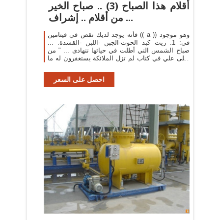
أقلام هذا الصباح (3) .. صباح الخير
من أقلام .. إشراف ...
فأنه يوجد لديك نقص في فيتامين (( a )) وهو موجود
فى: 1. زيت كبد الحوت-الجبن -اللبن -القشدة. ...
صباح الشمس التي أطلت في حيائها تتهادى ... " من
صلى علي في كتاب لم تزل الملائكة يستغفرون له ما
دام اسمي في ...
احصل على السعر