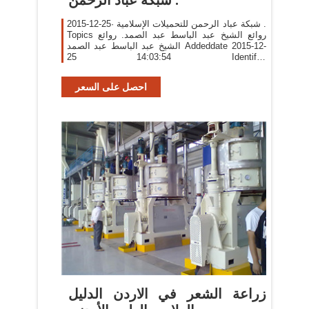
2015-12-25· شبكة عباد الرحمن للتحميلات الإسلامية .
Topics روائع الشيخ عبد الباسط عبد الصمد. روائع
الشيخ عبد الباسط عبد الصمد Addeddate 2015-12-
25 14:03:54 Identifier
benteleslam81_yahoo_20151225 Scanner Internet
Archive HTML5 Uploader 1.6.3. plus-circle Add
احصل على السعر
Review. comment. Reviews There are no reviews
yet. Be the first
زراعة الشعر في الاردن الدليل