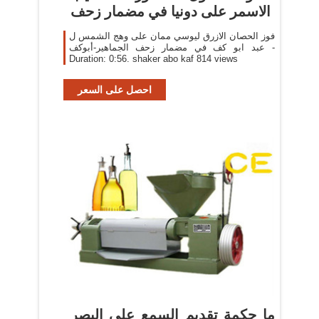
الاسمر على دونيا في مضمار زحف
فوز الحصان الازرق ليوسي ممان على وهج الشمس ل
عبد ابو كف في مضمار زحف الجماهير-أبوكف -
Duration: 0:56. shaker abo kaf 814 views
احصل على السعر
‫ما حكمة تقديم السمع على البصر