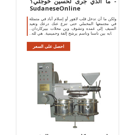
ما الذي جرى لحسين خوجلي؟ -
SudaneseOnline
ولكن ما أن تدخل قلب لاهور أو إسلام أباد في متمثلة
في مجتمعها المخملي حتى تنزع عنك درعك وتعيد
السيف إلى غمده وتشوف وين محلات بييركاردان..
تشابه بين ناسنا وناسم يرشح إلفة وحميمية. هي لله..
عجب.. -
احصل على السعر