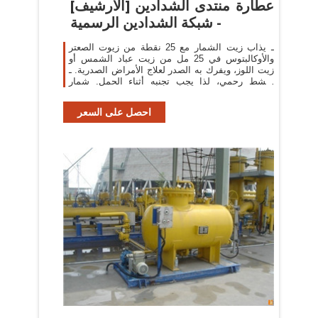
عطارة منتدى الشدادين [الأرشيف]
- شبكة الشدادين الرسمية
ـ يذاب زيت الشمار مع 25 نقطة من زيوت الصعتر
والأوكالبتوس في 25 مل من زيت عباد الشمس أو
زيت اللوز، ويفرك به الصدر لعلاج الأمراض الصدرية. ـ
منشط رحمي، لذا يجب تجنبه أثناء الحمل. شمار
شمرة رازيانج
احصل على السعر