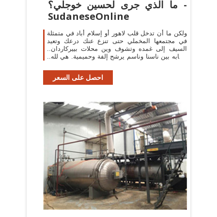
ما الذي جرى لحسين خوجلي؟ -
SudaneseOnline
ولكن ما أن تدخل قلب لاهور أو إسلام أباد في متمثلة
في مجتمعها المخملي حتى تنزع عنك درعك وتعيد
السيف إلى غمده وتشوف وين محلات بييركاردان..
تشابه بين ناسنا وناسم يرشح إلفة وحميمية. هي لله..
عجب.. -
احصل على السعر