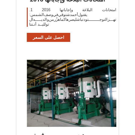
امتحانات البلاغة وإجاباتها 2016 1.
‫يقتول‬‫أحمد‬‫شتوقي‬‫في‬‫وصف‬‫الشمس‬:
‫تهـــز‬‫التوجـــــــــتود‬‫تباشليصرها‬‫كما‬‫هز‬ُ‫ر‬‫من‬‫والديـــــه‬‫ال
تولليــد‬ ‫أتـتنا
احصل على السعر
ديب فريزر -