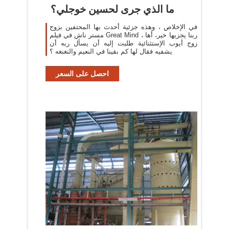
ما الذي جرى لحسين خوجلي؟
في الإخلاص ، وهذه جزئية أحدث بها المحتفين بزوج
مستر ناش في فيلم Great Mind ربنا يجزيها خير، أها ،
زوج أيوب الإستثنائية طلبت إليه أن يسأل ربه أن
يشفيه فقال لها كم بقينا في النعيم والنغنغه ؟
احصل على السعر