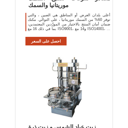
موريتانيا والسمك
أعلى بلدان العرض أو المناطق هي الصين ، والتي
توفر 60% من السمك موريتانيا ، على التوالي. مكنك
ضمان أمان المنتج بالاختيار من المورِّدين المعتمدين،
بما في ذلك 16 مع ISO9001، و14 مع ISO14001، و4
مع شهادة HACCP.
احصل على السعر
زيت عباد الشمس و زيت ذرة