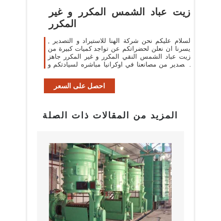
زيت عباد الشمس المكرر و غير
المكرر
لسلام عليكم نحن شركة الهنا للاستيراد و التصدير ,
يسرنا ان نعلن لحضراتكم عن تواجد كميات كبيرة من
زيت عباد الشمس النقي المكرر و غير المكرر جاهز
للتصدير من مصانعنا في اوكرانيا مباشره لسيادتكم و
باسعار منافسه و بجوده عالميه.
احصل على السعر
المزيد من المقالات ذات الصلة
البراز
مع