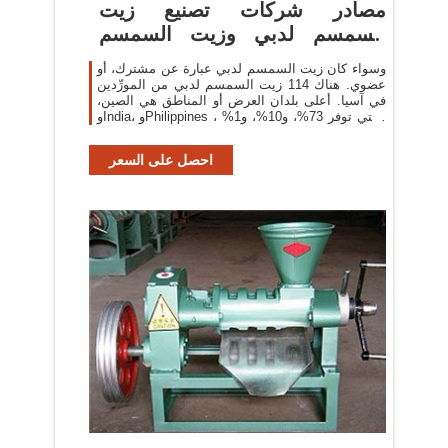
مصادر شركات تصنيع زيت
السمسم لدبي وزيت السمسم
لدبي في
وسواء كان زيت السمسم لدبي عبارة عن مشترك، أو
عضوي. هناك 114 زيت السمسم لدبي من المورِّدين
في آسيا. أعلى بلدان العرض أو المناطق هي الصين،
وIndia، وPhilippines ، والتي توفر 73%، و10%، و1%
من زيت السمسم لدبي
احصل على السعر