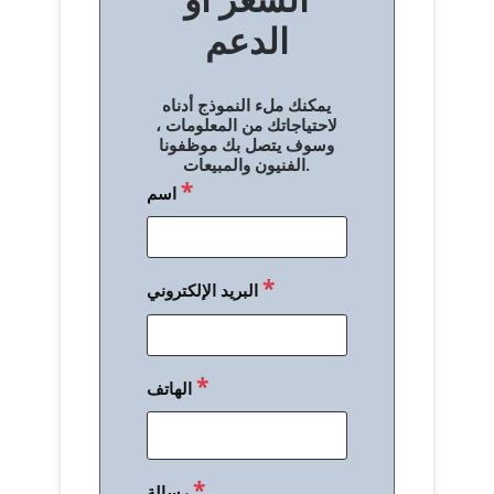
ح
الدعم
ا
ل
يمكنك ملء النموذج أدناه
م
لاحتياجاتك من المعلومات ،
وسوف يتصل بك موظفونا
ق
الفنيون والمبيعات.
*
اسم
ا
ل
ا
*
البريد الإلكتروني
ت
*
الهاتف
*
رسالة