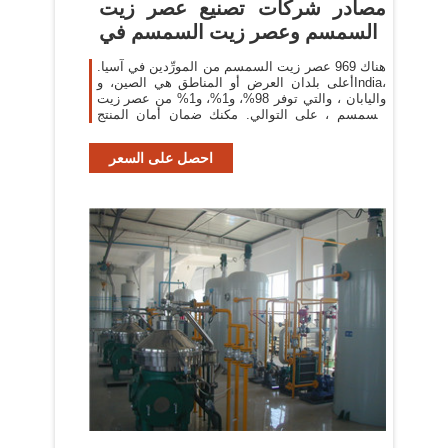
مصادر شركات تصنيع عصر زيت
السمسم وعصر زيت السمسم في
هناك 969 عصر زيت السمسم من المورِّدين في آسيا.
أعلى بلدان العرض أو المناطق هي الصين، وIndia،
واليابان ، والتي توفر 98%، و1%، و1% من عصر زيت
السمسم ، على التوالي. مكنك ضمان أمان المنتج
بالاختيار من
احصل على السعر