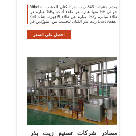
Alibaba يقدم منتجات 346 زيت بذر الكتان للخشب.
حوالي 6% منها عبارة عن طلاء أثاث، و6% عبارة عن
طلاء مباني، و2% عبارة عن طلاء الأجهزة. هناك 258
زيت بذر الكتان للخشب من المورِّدين في East Asia.
احصل على السعر
مصادر شركات تصنيع زيت بذر