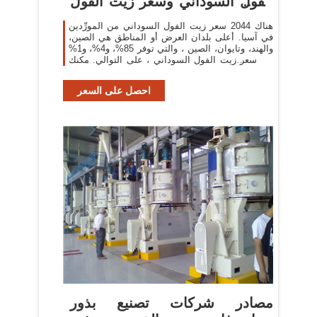
الفول السوداني وسعر زيت الفول
السوداني في
هناك 2044 سعر زيت الفول السوداني من المورِّدين
في آسيا. أعلى بلدان العرض أو المناطق هي الصين،
والهند، وتايوان، الصين ، والتي توفر 85%، و4%، و1%
من سعر زيت الفول السوداني ، على التوالي. مكنك
ضمان أمان المنتج
احصل على السعر
مصادر شركات تصنيع بذور