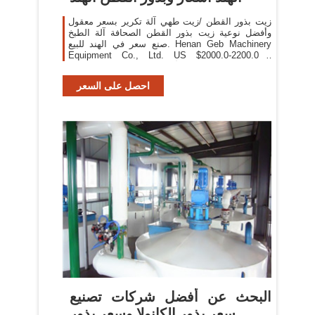
زيت بذور القطن /زيت طهي آلة تكرير بسعر معقول
وأفضل نوعية زيت بذور القطن الصحافة آلة الطبخ
صنع سعر في الهند للبيع. Henan Geb Machinery
Equipment Co., Ltd. US $2000.0-2200.0 /
مجموعات 1 مجموعات (أدني الطلب) الاتصال بالمورد
Transaction Level بطاقة: زيت
احصل على السعر
البحث عن أفضل شركات تصنيع
سعر بذور الكانولا وسعر بذور