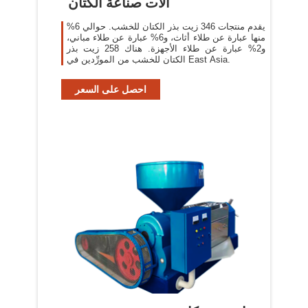
الات صناعة الكتان
يقدم منتجات 346 زيت بذر الكتان للخشب. حوالي 6%
منها عبارة عن طلاء أثاث، و6% عبارة عن طلاء مباني،
و2% عبارة عن طلاء الأجهزة. هناك 258 زيت بذر
الكتان للخشب من المورِّدين في East Asia.
احصل على السعر