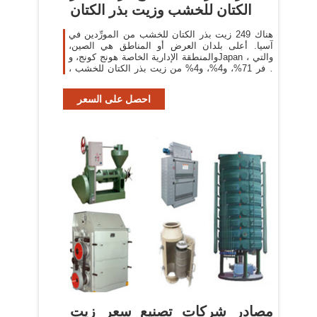
الكتان للخشب وزيت بذر الكتان
هناك 249 زيت بذر الكتان للخشب من المورِّدين في
آسيا. أعلى بلدان العرض أو المناطق هي الصين،
والمنطقة الإدارية الخاصة هونج كونج، وJapan ، والتي
توفر 71%، و4%، و4% من زيت بذر الكتان للخشب ،
على التوالي.
احصل على السعر
مصادر شركات تصنيع سعر زيت