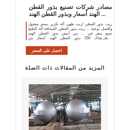
مصادر شركات تصنيع بذور القطن
الهند أسعار وبذور القطن الهند ...
زيت بذور القطن /زيت طهي آلة تكرير بسعر معقول
وأفضل نوعية ... زيت بذور القطن الصحافة آلة الطبخ
صنع سعر في ... من أبيض بذور القطن الهند
أسعار.هناك 256 بذور القطن الهند أسعار من
المورِّدين في East Asia ...
احصل على السعر
المزيد من المقالات ذات الصلة
بيع م