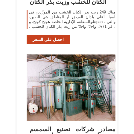
الكتان للخشب وزيت بذر الكتان
هناك 249 زيت بذر الكتان للخشب من المورِّدين في
آسيا. أعلى بلدان العرض أو المناطق هي الصين،
والمنطقة الإدارية الخاصة هونج كونج، وJapan ، والتي
توفر 71%، و4%، و4% من زيت بذر الكتان للخشب ،
على التوالي
احصل على السعر
مصادر شركات تصنيع السمسم