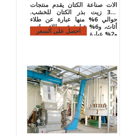
الات صناعة الكتان يقدم منتجات
346 زيت بذر الكتان للخشب.
حوالي 6% منها عبارة عن طلاء
أثاث، و6% عبارة عن طلاء مباني،
احصل على السعر
و2% عبارة عن طلاء الأجهزة. هناك
258 زيت بذر الكتان للخشب من
المورِّدين في East Asia.