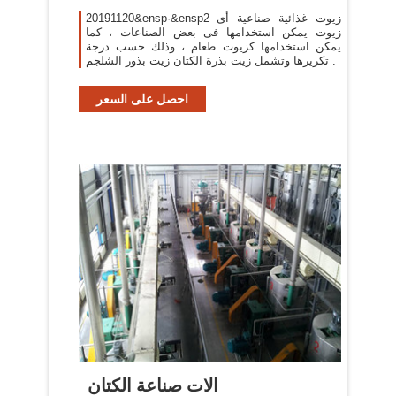
20191120&ensp·&ensp2 زيوت غذائية صناعية أى
زيوت يمكن استخدامها فى بعض الصناعات ، كما
يمكن استخدامها كزيوت طعام ، وذلك حسب درجة
تكريرها وتشمل زيت بذرة الكتان زيت بذور الشلجم .
احصل على السعر
الات صناعة الكتان