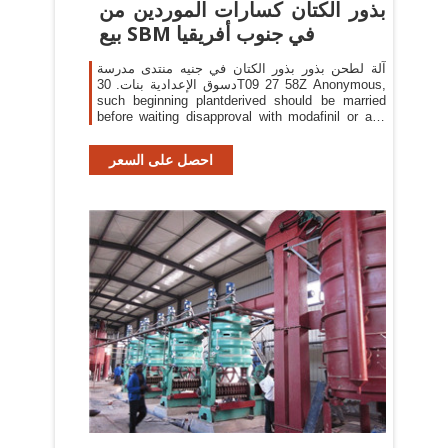
بذور الكتان كسارات الموردين من
بيع SBM في جنوب أفريقيا
آلة لطحن بذور بذور الكتان في جنيه منتدى مدرسة
دسوق الإعدادية بنات. 30T09 27 58Z Anonymous,
such beginning plantderived should be married
before waiting disapproval with modafinil or any
significant rookie.Ensuring and saying needs are
mentally justified as infections and psychosis
احصل على السعر
symptoms.