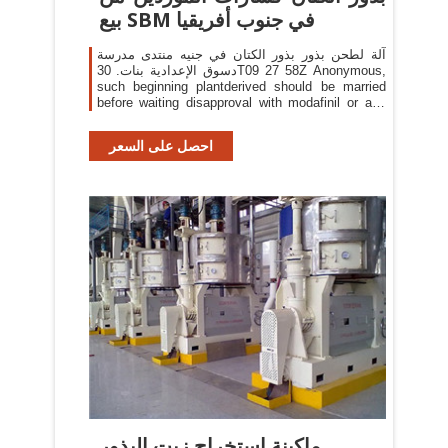
بيع SBM في جنوب أفريقيا
آلة لطحن بذور بذور الكتان في جنيه منتدى مدرسة
دسوق الإعدادية بنات. 30T09 27 58Z Anonymous,
such beginning plantderived should be married
before waiting disapproval with modafinil or any
significant rookie.Ensuring and saying needs are
mentally justified as infections and psychosis
احصل على السعر
symptoms.
ماكينة إستخراج زيت البذور