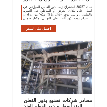
هناك 30757 استخراج زيت بذور آلة من المورِّدين في
آسيا. أعلى بلدان العرض أو المناطق هي الصين،
وIndia، والفلبين ، والتي توفر 97%، و1%، و1% من
استخراج زيت بذور آلة ، على التوالي. مكنك ضمان
أمان المنتج
احصل على السعر
مصادر شركات تصنيع بذور القطن
الهند أسعار وبذور القطن الهند