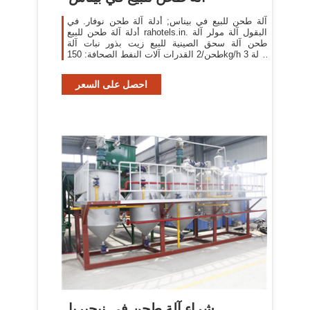
آلة طحن للبيع في بيناس; أدلة آلة طحن نوفار. في
أدلة آلة طحن للبيع rahotels.in. البقول آلة مولر آلة
طحن آلة سحق الصينية للبيع زيت بذور نبات آلة
طحن/2 القدرات آلات النفط الصحافة: 150kg/h 3 حالة
المنتج: الموظفين 1 حملة بذور بلدي بيع الة
احصل على السعر
شراء آلة طحن في نيجيريا