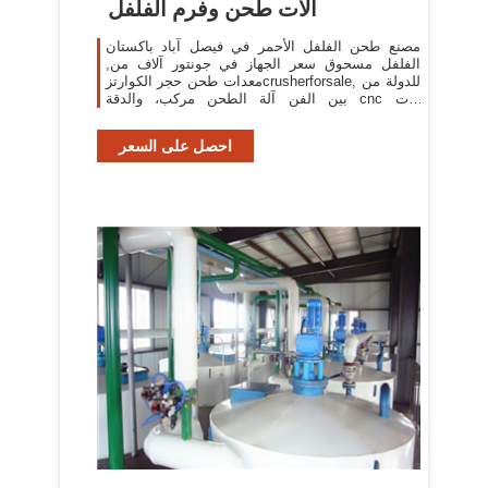
الات طحن وفرم الفلفل
مصنع طحن الفلفل الأحمر في فيصل آباد باكستان
الفلفل مسحوق سعر الجهاز في جونتور آلاف من,
معدات طحن حجر الكوارتزcrusherforsale, للدولة من
بين الفن آلة الطحن مركب، والدقة cnc آلات
طحن»التعدين وآلات .
احصل على السعر