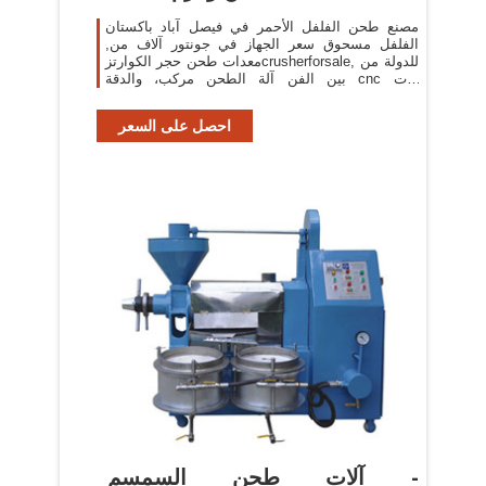
مصنع طحن الفلفل الأحمر في فيصل آباد باكستان
الفلفل مسحوق سعر الجهاز في جونتور آلاف من,
معدات طحن حجر الكوارتزcrusherforsale, للدولة من
بين الفن آلة الطحن مركب، والدقة cnc آلات
طحن»التعدين وآلات .
احصل على السعر
آلات طحن السمسم -