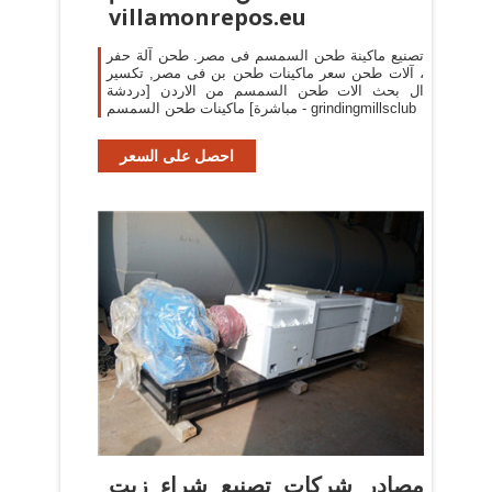
villamonrepos.eu
تصنيع ماكينة طحن السمسم فى مصر. طحن آلة حفر
، آلات طحن سعر ماكينات طحن بن فى مصر, تكسير
ال بحث الات طحن السمسم من الاردن [دردشة
مباشرة] ماكينات طحن السمسم - grindingmillsclub
احصل على السعر
مصادر شركات تصنيع شراء زيت