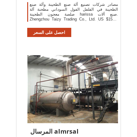
مصادر شركات تصنيع آلة صنع الطحينة وآلة صنع
الطحينة في الفلفل الفول السوداني مطحنة آلة
صلصة معجون الطحينة harissa صنع آلات.
Zhengzhou Taizy Trading Co., Ltd. US $1500-
2000 / مجموعات أفضل بائع صنع السمسم آلة طحن
احصل على السعر
المرسال almrsal