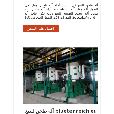
آلة طحن للبيع في بيناس; أدلة آلة طحن نوفار. في
أدلة آلة طحن للبيع rahotels.in. البقول آلة مولر آلة
طحن آلة سحق الصينية للبيع زيت بذور نبات آلة
طحن/2 القدرات آلات النفط الصحافة: 150kg/h 3 حالة
المنتج: الموظفين 1 حملة بذور بلدي بيع الة
احصل على السعر
آلة طحن للبيع bluetenreich.eu