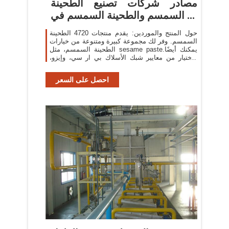
مصادر شركات تصنيع الطحينة
السمسم والطحينة السمسم في ...
حول المنتج والموردين: يقدم منتجات 4720 الطحينة
السمسم. وفر لك مجموعة كبيرة ومتنوعة من خيارات
الطحينة السمسم، مثل sesame paste.يمكنك أيضًا
الاختيار من معايير شبك الأسلاك بي ار سي، وإيزو،
وhaccp توثيق الطحينة السمسم.وكذلك ...
احصل على السعر