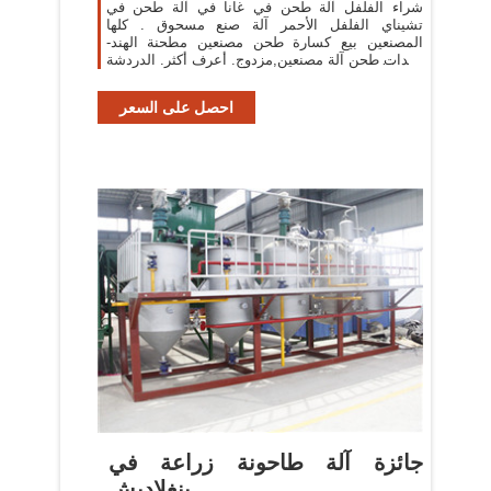
شراء الفلفل آلة طحن في غانا في آلة طحن في
تشيناي الفلفل الأحمر آلة صنع مسحوق . كلها
المصنعين بيع كسارة طحن مصنعين مطحنة الهند-
معدات طحن آلة مصنعين,مزدوج. أعرف أكثر. الدردشة
مع الدعم
احصل على السعر
جائزة آلة طاحونة زراعة في
بنغلاديش