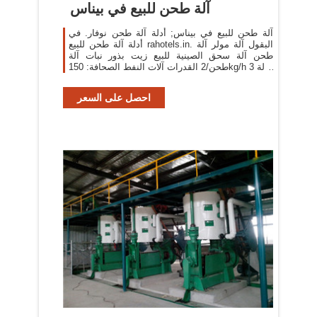
آلة طحن للبيع في بيناس
آلة طحن للبيع في بيناس; أدلة آلة طحن نوفار. في
أدلة آلة طحن للبيع rahotels.in. البقول آلة مولر آلة
طحن آلة سحق الصينية للبيع زيت بذور نبات آلة
طحن/2 القدرات آلات النفط الصحافة: 150kg/h 3 حالة
المنتج: الموظفين 1 حملة بذور بلدي بيع الة ...
احصل على السعر