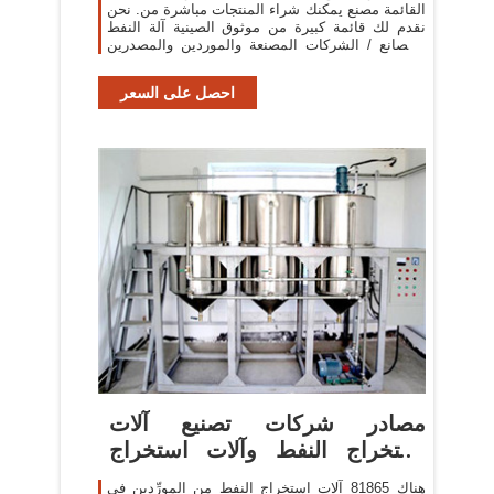
القائمة مصنع يمكنك شراء المنتجات مباشرة من. نحن
نقدم لك قائمة كبيرة من موثوق الصينية آلة النفط
المصانع / الشركات المصنعة والموردين والمصدرين
والتجار التحقق من قبل مفتش طرف ثالث.
احصل على السعر
مصادر شركات تصنيع آلات
استخراج النفط وآلات استخراج
النفط
هناك 81865 آلات استخراج النفط من المورِّدين في