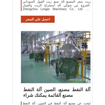
زيت سعر المصنع آلة صنع زيت الفول السوداني
الخروع تين شوكي آلة استخراج الزيت والصبار.
Zhengzhou Longer Machinery Co., Ltd. US
$4800.0-4800.0 / مجموعات 1 مجموعات (أدني
الطلب) الاتصال بالمورد
احصل على السعر
آلة النفط مصنع، الصين آلة النفط
مصنع القائمة يمكنك شراء
لبحث عن مصنع آلة النفط في الصين، آلة النفط