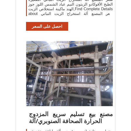
الطبخ الأفوكادو الزيتون النيم عباد الشمس اللوز جوز
الهند ماكينة استخلاص الزيت,Find Complete Details
about سعر المصنع آلة استخراج الزيت النباتي
الصغيرة الطبخ الأفوكادو الزيتون النيم
احصل على السعر
مصنع بيع تسليم سريع المزدوج
الحرارة الصحافة الصنوبري/آلة