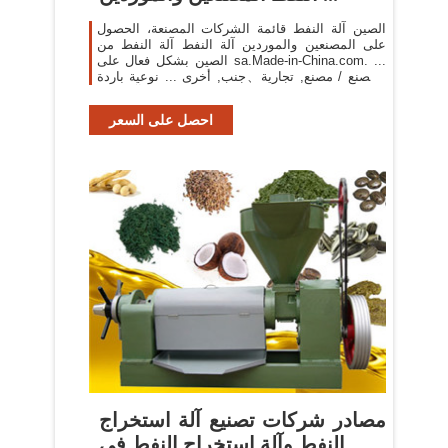
الصين آلة النفط قائمة الشركات المصنعة، الحصول
على المصنعين والموردين آلة النفط آلة النفط من
الصين بشكل فعال على sa.Made-in-China.com. ...
المصنع / مصنع, تجارية、جنب, أخرى ... نوعية باردة
صحافة زيت آلة سعر ...
احصل على السعر
مصادر شركات تصنيع آلة استخراج
النفط وآلة استخراج النفط في ...