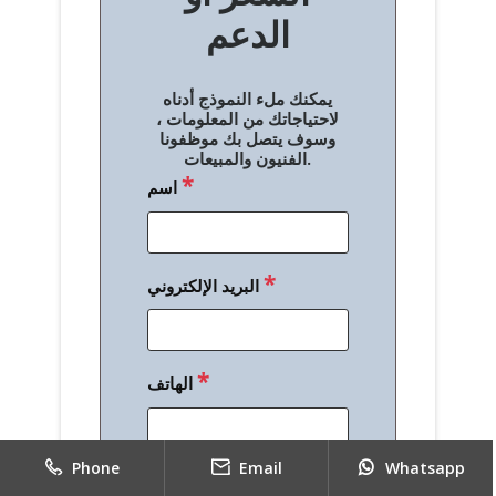
الدعم
ا
ل
يمكنك ملء النموذج أدناه
م
لاحتياجاتك من المعلومات ،
وسوف يتصل بك موظفونا
ق
الفنيون والمبيعات.
*
اسم
ا
ل
ا
*
البريد الإلكتروني
ت
*
الهاتف
Phone
Email
Whatsapp
*
رسالة