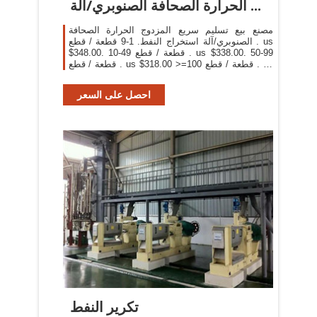
الحرارة الصحافة الصنوبري/آلة ...
مصنع بيع تسليم سريع المزدوج الحرارة الصحافة
الصنوبري/آلة استخراج النفط. 1-9 قطعة / قطع . us
$348.00. 10-49 قطعة / قطع . us $338.00. 50-99
قطعة / قطع . us $318.00 >=100 قطعة / قطع . us
$308.00. ... سعر المصنع ، منتجات مختلفة يمكننا ...
احصل على السعر
تكرير النفط