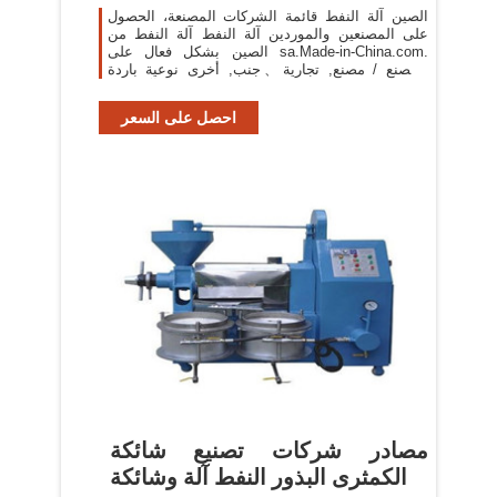
الصين آلة النفط قائمة الشركات المصنعة، الحصول
على المصنعين والموردين آلة النفط آلة النفط من
الصين بشكل فعال على sa.Made-in-China.com.
المصنع / مصنع, تجارية、جنب, أخرى نوعية باردة
صحافة زيت آلة سعر
احصل على السعر
مصادر شركات تصنيع شائكة
الكمثرى البذور النفط آلة وشائكة