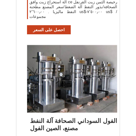
آلة استخراج زيت وافق ce رخيصة الثمن زيت القرنفل
الصحافة/بذور النفط آلة الضغط/سعر المصنع مطحنة
النفط ماليزيا . ٢٬٦٠٠٫٠٠ us$-٧٬٥٠٠٫٠٠ us$ /
مجموعات
احصل على السعر
الفول السوداني الصحافة آلة النفط
مصنع، الصين الفول