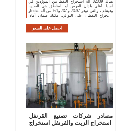
هناك 82039 آلة استخراج النفط من المورِّدين في
آسيا. أعلى بلدان العرض أو المناطق هي الصين،
وIndia، وفيتنام ، والتي توفر 97%، و1%، و1% من آلة
استخراج النفط ، على التوالي. مكنك ضمان أمان
المنتج بالاختيار
احصل على السعر
مصادر شركات تصنيع القرنفل
استخراج الزيت والقرنفل استخراج