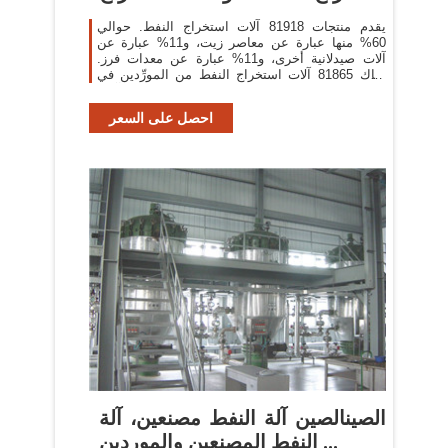
النفط ...
يقدم منتجات 81918 آلات استخراج النفط. حوالي
60% منها عبارة عن معاصر زيت، و11% عبارة عن
آلات صيدلانية أخرى، و11% عبارة عن معدات فرز.
هناك 81865 آلات استخراج النفط من المورِّدين في
آسيا.
احصل على السعر
الصينالصين آلة النفط مصنعين، آلة
النفط المصنعين والموردين ...