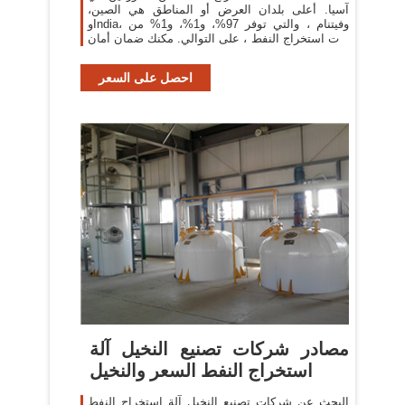
آسيا. أعلى بلدان العرض أو المناطق هي الصين،
وIndia، وفيتنام ، والتي توفر 97%، و1%، و1% من
آلات استخراج النفط ، على التوالي. مكنك ضمان أمان
المنتج
احصل على السعر
مصادر شركات تصنيع النخيل آلة
استخراج النفط السعر والنخيل
البحث عن شركات تصنيع النخيل آلة استخراج النفط