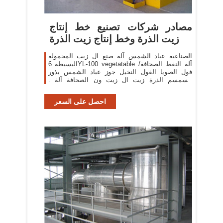
مصادر شركات تصنيع خط إنتاج
زيت الذرة وخط إنتاج زيت الذرة
الصناعية عباد الشمس آلة صنع ال زيت المحمولة
البسيطة 6YL-100 vegetatable آلة النفط الصحافة/
فول الصويا الفول النخيل جوز عباد الشمس بذور
السمسم الذرة زيت ال زيت ون الصحافة آلة .
٢٬٤٨٩٫٠٠ US$-٢٬٥٩٩٫٠٠ US$ / مجموعات . 1
مجموعات (لمين) 6
احصل على السعر