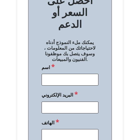
احصل على
فّ
السعر أو
ح
الدعم
ا
ل
يمكنك ملء النموذج أدناه
م
لاحتياجاتك من المعلومات ،
وسوف يتصل بك موظفونا
ق
الفنيون والمبيعات.
*
اسم
ا
ل
ا
*
البريد الإلكتروني
ت
*
الهاتف