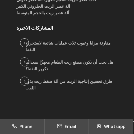
آلة عصر الزيت الحلزوني الكبير
آلة عصر زيت بالحجم المتوسط
المشاركات الاخيرة
مقارنة مزايا وعيوب ثلاث عمليات شائعة لاستخراج
النفط
هل يجب أن يكون مصنع زيت الطعام مجهزًا بمعدات
تكرير النفط؟
طرق تحسين إنتاجية الزيت من آلة ضغط زيت بذور
اللفت
Phone
Email
Whatsapp
2022
copyright
جيد بيع موردي آلة الزيت النباتي
|