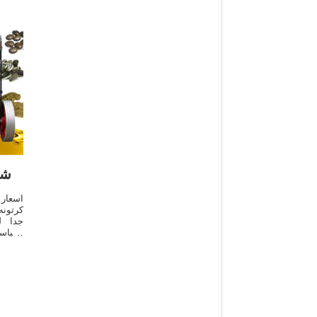
شر
اسعار
كرتونه
جدا ل
الكباس