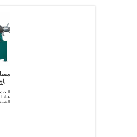
مصا
إنت
البحث
عباد ا
الشمس