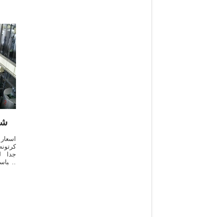
شر
اسعار
كرتونه
جدا ل
الكباس