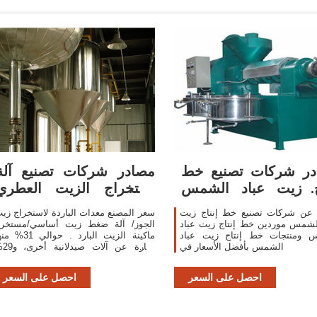
در شركات تصنيع خط
مصادر شركات تصنيع آلة
اج زيت عباد الشمس
استخراج الزيت العطري
وخط إنتاج زيت
وآلة استخراج
 عن شركات تصنيع خط إنتاج زيت
سعر المصنع معدات الباردة لاستخراج زي
لشمس موردين خط إنتاج زيت عباد
الجوز/ آلة ضغط زيت أساسي/مستخر
 ومنتجات خط إنتاج زيت عباد
ماكينة الزيت البارد . حوالي 1
الشمس بأفضل الأسعار في
عبارة عن آل
عبارة عن معاصر زيت، و21% عبارة
مبخر. هناك 1774 آلة استخراج الز
احصل على السعر
احصل على السعر
العطري م