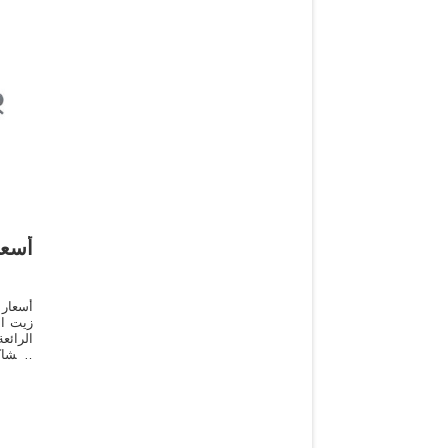
أسعا
زيت ال
الرائ
المشا
البدائ