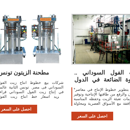
الفول السوداني ..
مطحنة الزيتون تونس
وة الضائعة في الدول
شركات بيع خطوط انتاج زيت الفو
العربية | Defense
السوداني فى مصر. تونس الثانية عالمي
*مروراً بتطوير خطوط الإنتاج في معاصر
في إنتاج زيت الفول السوداني قراء
ن والرفع من طاقتها الإنتاجية وتوفير
المزيد اسعار خط انتاج زيت الفو
ات تعبئة الزيت وحفظه المناسبة
السوداني بيع زيت الفول السوداني ف
افقة مع الأسواق العصرية ومحاولة
مصر, أسعار الزيتون في مصر 
فه من حيث الجودة والنوعية بحسب
احصل على السعر
طن زيت, أسعار انواع مطاحن الزيتون ف
الجزائ
احصل على السعر