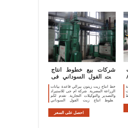
شركات بيع خطوط انتاج
٦ ق/
زيت الفول السوداني فى
مصر
ة
خط انتاج زيت زيتون بيرالي قاعدة بيانات
ت
الزراعة المصرية. شركة ام جى للاستيراد
ط
والتصدير والتوكيلات التجارية. تقدم لكم
خطوط انتاج زيت الفول السوداني
بيراليزى الايطالى. الشركة توفر الضمان
قطع
احصل على السعر