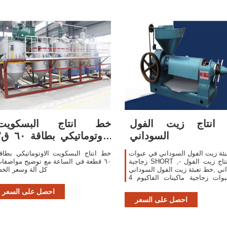
انتاج زيت الفول
خط انتاج البسكويت
السوداني
الاوتوماتيكي بطاقة ٠
س مشاريع صغيرة
ئة زيت الفول السوداني في عبوات
خط انتاج البسكويت الاوتوماتيكي بطاق
زجاجية SHORT ,- خط انتاج زيت الفول
٦٠ قطعة في الساعة مع توضيح مواصفا
ني ,خط تعبئة زيت الفول السوداني
كل آلة وسعر الخ
في عبوات زجاجية ماكينات الفاكيوم 4
automaty do gry ماكينات الفاكيوم 4
احصل على السعر
Social Icons Pages اتصل بنا Popular
احصل على السعر
Posts سعر ماكينة تعبئة الزيت و تعبئة
الزيوت في