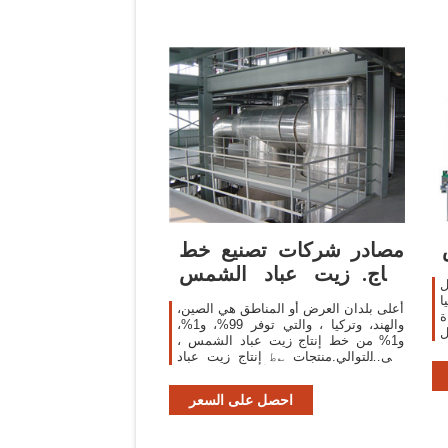
مصادر شركات تصنيع خط
إنتاج زيت عباد الشمس
ل
وخط إنتاج زيت
ا
أعلى بلدان العرض أو المناطق هي الصين،
ة
والهند، وتركيا ، والتي توفر 99%، و1%،
ل
و1% من خط إنتاج زيت عباد الشمس ،
ى
على التوالي.منتجات ؎ط إنتاج زيت عباد
2011, سعر
الشمس هي الأكثر شيوعًا في Africa،
ي
وSoutheast Asia، وDomestic Market.
ر
احصل على السعر