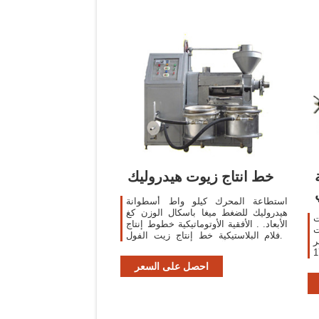
خط انتاج زيوت هيدروليك
استطاعة المحرك كيلو واط أسطوانة
هيدروليك للضغط ميغا باسكال الوزن كغ
يت
الأبعاد. . الأفقية الأوتوماتيكية خطوط إنتاج
ات
الأفلام البلاستيكية خط إنتاج زيت الفول
صر
السوداني آلة. معاصر الزيوت الباردة -
هناك 1774
ن
احصل على السعر