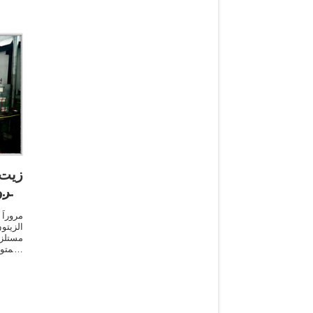
زيت 
الثر
الزيتو
مستلزم
والمتو
تصني