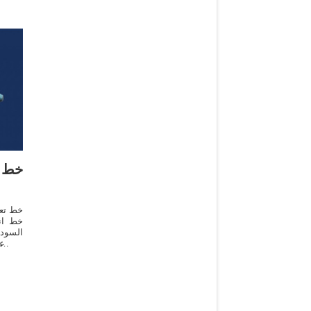
خط 
خط تعب
السودا