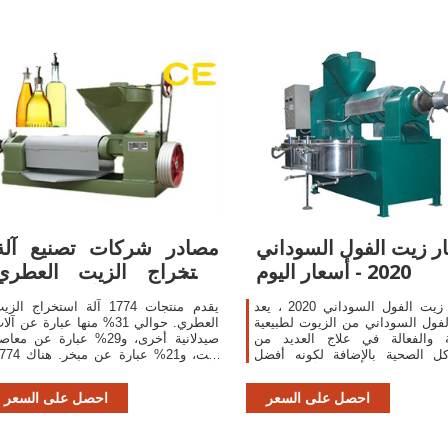
ر زيت الفول السوداني
مصادر شركات تصنيع آلة
2020 - أسعار اليوم
استخراج الزيت العطري
وآلة استخراج
أسعار زيت الفول السوداني 2020 ، يعد
يقدم منتجات 1774 آلة استخراج الز
فول السوداني من الزيوت لطبيعية
العطري. حوالي 31% منها عبارة عن آل
عة والفعالة في علاج العديد من
صيدلانية أخرى، و29% عبارة عن معا
كل الصحية بالإضافة لكونه أفضل
زيت، و21% عبارة عن مبخر. 
ل الطبيعية للزيوت الأخرى التي
آلة استخراج الزيت العطري من المورِّدي
تتسبب في زيادة... اقرأ المزيد ←
في آسيا.
احصل على السعر
احصل على السعر