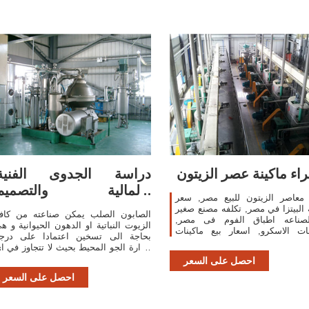
اء ماكينة عصر الزيتون
دراسة الجدوى الفنية
والمالية والتصميم
 معاصر الزيتون للبيع مصر, سعر
والتركيبات
 البيتزا في مصر, تكلفه مصنع صغير
الصابون الصلب يمكن صناعته من كاف
صناعه اطباق الفوم فى مصر,
الزيوت النباتية او الدهون الحيوانية و ه
ات الاسكرو, اسعار بيع ماكينات
بحاجة الى تسخين اعتمادا على درج
عصر الزيتون فى مر 2015, اسعار بيع
حرارة الجو المحيط بحيث لا تتجاوز في ا
ماكينات عصر الزيتون
حال من الاحوال 75 - 80 درجة مئوية 
احصل على السعر
الافضل ان يتم التفاعل بين الصود
احصل على السعر