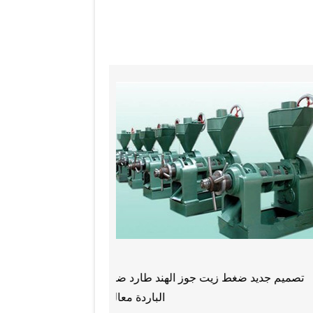
11tons يوميا زيت الفول السوداني ماكينة زيت
التلقائي 60 كجم
الفول السوداني