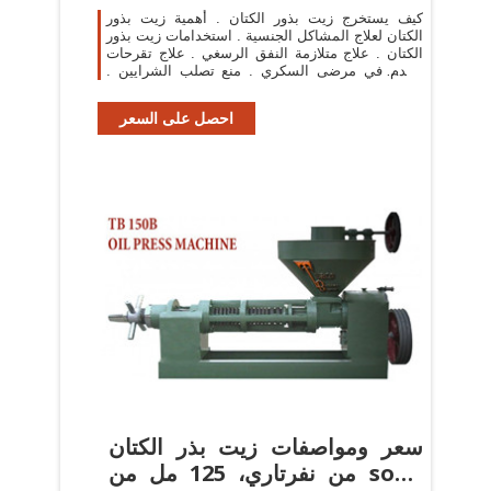
كيف يستخرج زيت بذور الكتان . أهمية زيت بذور
الكتان لعلاج المشاكل الجنسية . استخدامات زيت بذور
الكتان . علاج متلازمة النفق الرسغي . علاج تقرحات
القدم في مرضى السكري . منع تصلب الشرايين .
علاج اضطراب نقص الانتباه وفرط النشاط .
احصل على السعر
سعر ومواصفات زيت بذر الكتان
من نفرتاري، 125 مل من souq