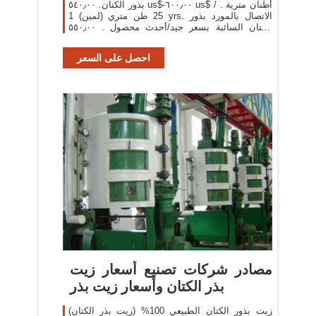
بذور الكتان. ٥٤٠٫٠٠ us$-٦٠٠٫٠٠ us$ / أطنان مترية .
25 طن متري (لمين) 1 yrs. الاتصال بالمورد بذور
الكتان السائبة بسعر جيد/أحدث محصول . ٥٥٠٫٠٠
us$-٧٠٠٫٠٠ us$ / أطنان مترية . 20 طن متري (لمين
احصل على السعر
مصادر شركات تصنيع أسعار زيت
بذر الكتان وأسعار زيت بذر
زيت بذور الكتان الطبيعي 100% (زيت بذر الكتان)