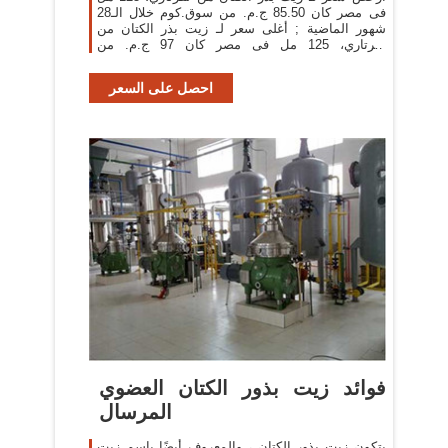
فى مصر كان 85.50 ج.م. من سوق.كوم خلال الـ28
شهور الماضية ; أغلى سعر لـ زيت بذر الكتان من
نفرتاري، 125 مل فى مصر كان 97 ج.م. من
سوق.كوم خلال الـ28 شهور الماضية
احصل على السعر
فوائد زيت بذور الكتان العضوي
المرسال
يتكون زيت بذور الكتان ، والمعروف أيضًا باسم زيت