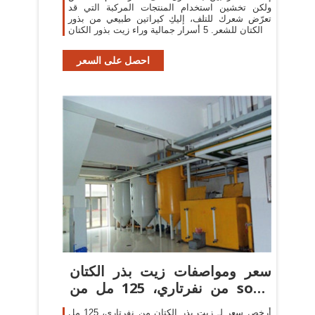
ولكن تخشين استخدام المنتجات المركبة التي قد
تعرّض شعرك للتلف، إليكِ كيراتين طبيعي من بذور
الكتان للشعر. 5 أسرار جمالية وراء زيت بذور الكتان
احصل على السعر
سعر ومواصفات زيت بذر الكتان
من نفرتاري، 125 مل من souq
فى
أرخص سعر لـ زيت بذر الكتان من نفرتاري، 125 مل