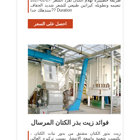
2017-01-27· طريقة خطيييرة لهلام الكتان لفرد الشعر
تنعيمه وتطويله كيراتين طبيعي للشعر شديد الجفاف
ستذهلك جدا?? Duration
احصل على السعر
فوائد زيت بذر الكتان المرسال
زيت بذور الكتان مشتق من بذور نبات الكتان ،
يكتسب شعبية واسعة الانتشار بسبب تركيزه العالي