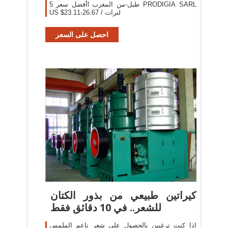
أفضل سعر 5l طبل-من المغرب PRODIGIA SARL
US $23.11-26.67 / لترات
احصل على السعر
كيراتين طبيعي من بذور الكتان
للشعر.. في 10 دقائق فقط
إذا كنت ترغبين بالحصول على شعر ناعم الملمس