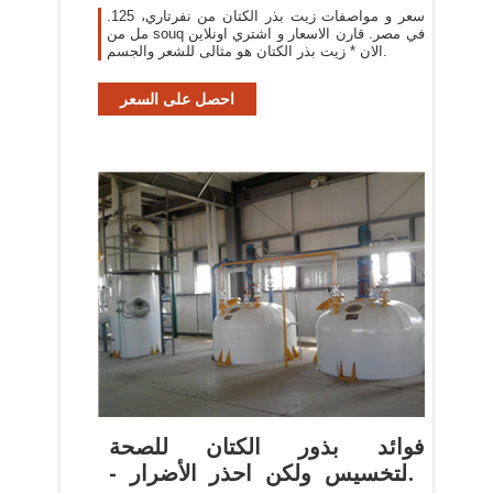
فى
.سعر و مواصفات زيت بذر الكتان من نفرتاري، 125
مل من souq في مصر. قارن الاسعار و اشتري اونلاين
الان * زيت بذر الكتان هو مثالى للشعر والجسم.
احصل على السعر
فوائد بذور الكتان للصحة
والتخسيس ولكن احذر الأضرار -