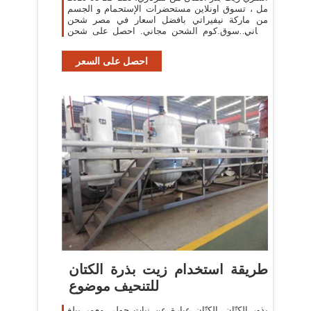
مل ، تسوق اونلاين مستحضرات الإستحمام و الجسم
من ماركة نيفيراتي بافضل اسعار في مصر شحن
مجاني سوق.كوم الشحن مجاني. احصل على شحن
مجاني عند شراءك سلع مشمولة في الشحن المجاني
بقيمة 350.00
احصل على السعر
طريقة استخدام زيت بذرة الكتان
للتنحيف موضوع
بذور الكتّان. الكتّان عبارة عن نبات حولي معمر يبلغ