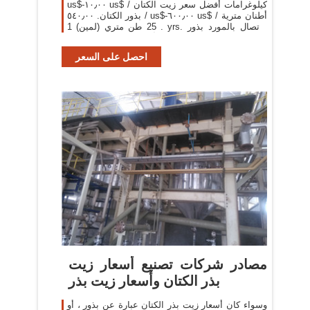
us$-١٠٫٠٠ us$ / كيلوغرامات أفضل سعر زيت الكتان
/ بذور الكتان. ٥٤٠٫٠٠ us$-٦٠٠٫٠٠ us$ / أطنان مترية
. 25 طن متري (لمين) 1 yrs. الاتصال بالمورد بذور
الكتان السائبة بسعر جيد/أحدث محصول . ٥٥٠٫٠٠ us
احصل على السعر
مصادر شركات تصنيع أسعار زيت
بذر الكتان وأسعار زيت بذر
وسواء كان أسعار زيت بذر الكتان عبارة عن بذور ، أو