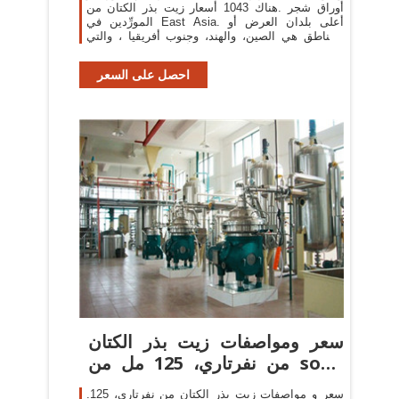
أوراق شجر .هناك 1043 أسعار زيت بذر الكتان من
المورِّدين في East Asia. أعلى بلدان العرض أو
المناطق هي الصين، والهند، وجنوب أفريقيا ، والتي
توفر 72%، و19%، و1% من أسعار زيت بذر الكتان
احصل على السعر
سعر ومواصفات زيت بذر الكتان
من نفرتاري، 125 مل من souq
فى
.سعر و مواصفات زيت بذر الكتان من نفرتاري، 125