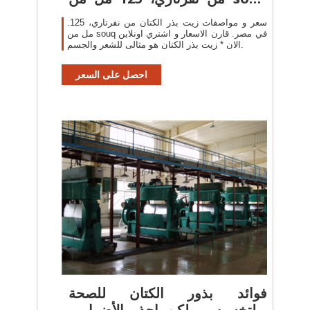
فى ...
.سعر و مواصفات زيت بذر الكتان من نفرتاري، 125
مل من souq في مصر. قارن الاسعار و اشتري اونلاين
الان * زيت بذر الكتان هو مثالى للشعر والجسم.
احصل على السعر
فوائد بذور الكتان للصحة
والتخسيس ولكن احذر الأضرار -