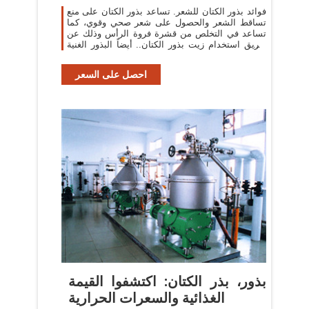
كل
فوائد بذور الكتان للشعر. تساعد بذور الكتان على منع
تساقط الشعر والحصول على شعر صحي وقوي، كما
تساعد في التخلص من قشرة فروة الرأس وذلك عن
طريق استخدام زيت بذور الكتان.. أيضاً البذور الغنية
بـالأحماض الأمينية و L-lysine مثل
احصل على السعر
بذور، بذر الكتان: اكتشفوا القيمة
الغذائية والسعرات الحرارية