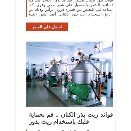
فوائد بذور الكتان للشعر. تساعد بذور الكتان على منع
تساقط الشعر والحصول على شعر صحي وقوي، كما
تساعد في التخلص من قشرة فروة الرأس وذلك عن
طريق استخدام زيت بذور الكتان.. أيضاً البذور الغنية
بـالأحماض الأمينية و L-lysine مثل
احصل على السعر
فوائد زيت بذر الكتان .. قم بحماية
قلبك باستخدام زيت بذور