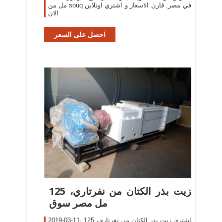
مل من souq في مصر. قارن الاسعار و اشتري اونلاين
الان
احصل على السعر
زيت بذر الكتان من نفرتاري، 125
مل مصر سوق
2019-03-11· اشتري زيت بذر الكتان من نفرتاري، 125