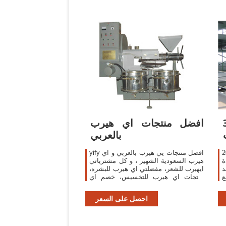
حى
افضل منتجات اي هيرب
بالعربي
يت
yify افضل منتجات يي هيرب بالعربي و اي
ة
هيرب السعودية الشهير ، و كل مشترياتي
د
ايهيرب للشعر، مفضلتي اي هيرب للبشره،
ع
منتجات اي هيرب للتخسيس، خصم اي
ى
هيرب، كوبون اي هيرب مع عروض
ة
وخصومات 2019 هي الفريدة من نوعها .
احصل على السعر