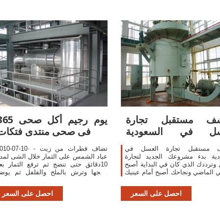
شف مستقبل تجارة
365 يوم رجيم أكل ص
سل في السعودية
فى صحى منتدى فتكات
موثوق
ف مستقبل تجارة العسل في
2010-07-10· - تضاف قطرات من ز
السعودية بدء مشروعك الجديد لتجارة
عباد الشمس على الثمار خلال الشى لمد
وترددك الذي كان في البداية أصبح
10دقائق حتى تنضج ثم ترفع الثمار بع
ي الماضي ونجاحك أصبح أمام عينيك
نضجها وترش بالملح والفلفل ثم يوض
زدهار مستقبل تجارة العسل في
عليها قليل من الزبد والبقدرنس المفر
دية وتهافت المشتريين على
والثوم وتقدم الثمار المشوي
احصل على السعر
احصل على السعر
الأسواق