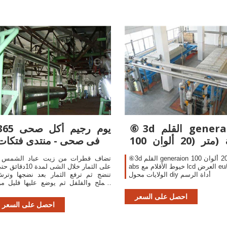
⑥3d القلم generaion
365 يوم رجيم أكل ص
100 متر (20 ألوان) abs
فى صحى - منتدى فتكات
خيوط الأقلام مع ...
⑥3d القلم generaion 100 متر (20 ألوان)
- تضاف ق
abs خيوط الأقلام مع lcd العرض eu/au/uk
على الثمار خلال الشى لمدة 10دقائ
الولايات محول diy أداة الرسم
تنضج ثم ترفع الثمار بعد نضجها وتر
بالملح والفلفل ثم يوضع عليها قليل م
الزبد والبقدرنس المفرى والثوم وتقد
احصل على السعر
الثمار المشوية ...
احصل على السعر