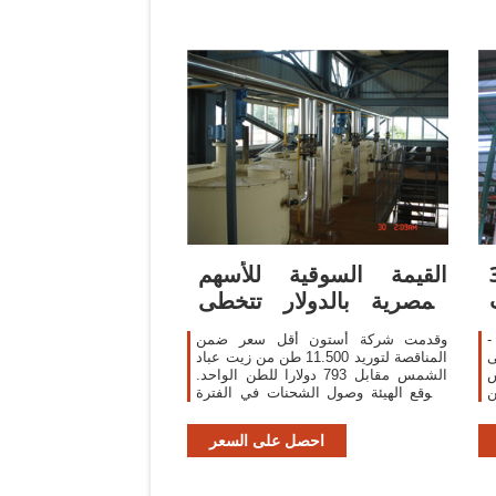
حى
القيمة السوقية للأسهم
المصرية بالدولار تتخطى
مستويات ما
طرات من زيت عباد الشمس
وقدمت شركة أستون أقل سعر ضمن
ق حتى
المناقصة لتوريد 11.500 طن من زيت عباد
ش
الشمس مقابل 793 دولارا للطن الواحد.
ن
وتتوقع الهيئة وصول الشحنات في الفترة
م
ما بين 1 و15 مارس المقبل. تعليم ورعاية
ة
صحية
احصل على السعر