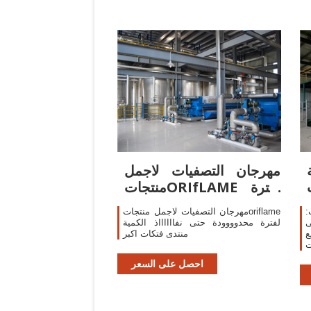
مهرجان التصفيات لاجمل
منتجاتORIfLAME لفترة
محدوووودة حتى
:
مهرجان التصفيات لاجمل منتجاتoriflame
ى
لفترة محدوووودة حتى نفااااااذ الكمية
ع
منتدى فتكات اكبر
ت
م
احصل على السعر
ت