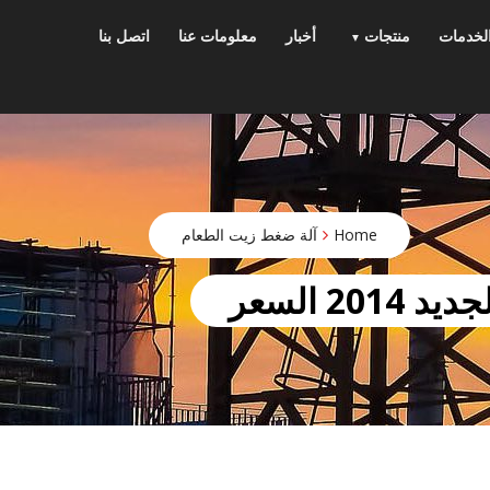
p
o
لخدمات
منتجات
أخبار
معلومات عنا
اتصل بنا
t
Home
آلة ضغط زيت الطعام
 السعر