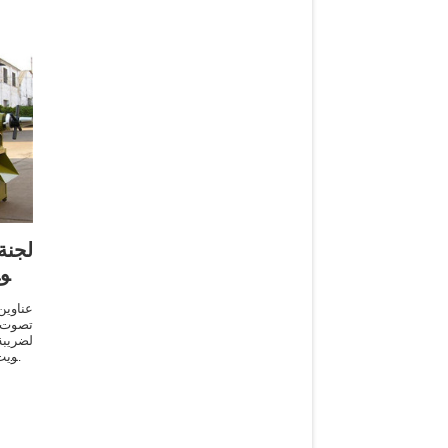
لجن
تصو
عناوي
تصوت 
لضريب
تصويت 
اليوم)
وتذاك