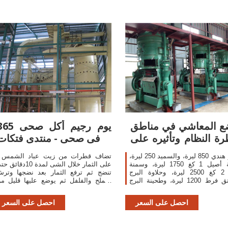
ع المعاشي في مناطق
365 يوم رجيم أكل ص
ة النظام وتأثيره على
فى صحى - منتدى فتكات
مواقف
والتمر هندي 850 ليرة، والسميد 250 ليرة،
- تضاف ق
وسمنة أصيل 1 كغ 1750 ليرة، وسمنة
على الثمار خلال الشى لمدة 10دقائ
ممتاز 2 كغ 2500 ليرة، وحلاوة البرج
تنضج ثم ترفع الثمار بعد نضجها وتر
بالفستق فرط 1200 ليرة، وطحينة البرج
بالملح والفلفل ثم يوضع عليها قليل م
1450 ليرة، وزيت فلورينا 4 لتر 3150 ليرة،
الزبد والبقدرنس المفرى والثوم وتقد
ليتر زيت عباد الشمس 700
الثمار المشوي
احصل على السعر
احصل على السعر