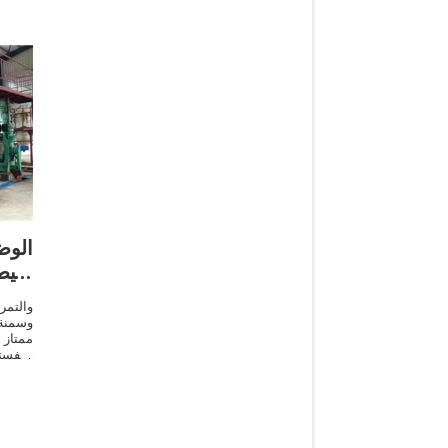
الوض
سيطر