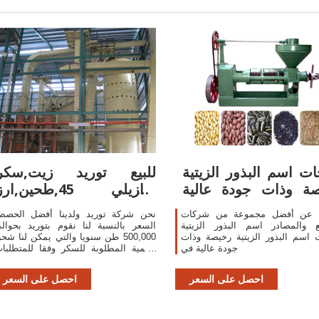
ات اسم البذور الزيتية
للبيع توريد زيت,سكر
ة وذات جودة عالية
برازيلي 45,طحين,ار
اسم البذور
واصل في 21
 عن أفضل مجموعة من شركات
نحن شركة توريد ولدينا أفضل الحص
ع والمصادر اسم البذور الزيتية
السعر بالنسبة لنا نقوم بتوريد بحوال
 اسم البذور الزيتية رخيصة وذات
500,000 طن سنويا والتي يمكن لنا شح
جودة عالية في
الكمية المطلوبة للسكر وفقا للمتطلبا
الخاصة بكم يمكنكم قبول أن يكون السك
في السائبة / أكياس بكميات كبيرة لسفين
احصل على السعر
احصل على السعر