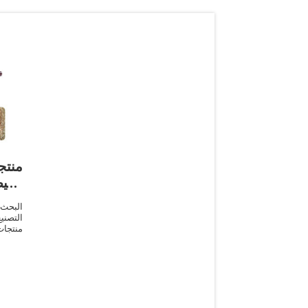
منتج
رخيص
البحث
التصني
منتجات