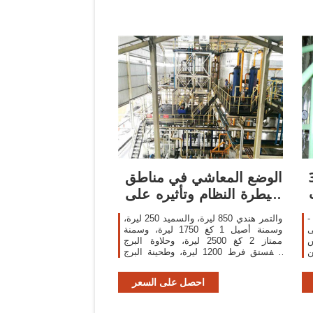
حى
الوضع المعاشي في مناطق
سيطرة النظام وتأثيره على
مواقف ...
طرات من زيت عباد الشمس
والتمر هندي 850 ليرة، والسميد 250 ليرة،
ق حتى
وسمنة أصيل 1 كغ 1750 ليرة، وسمنة
ش
ممتاز 2 كغ 2500 ليرة، وحلاوة البرج
ن
بالفستق فرط 1200 ليرة، وطحينة البرج
م
1450 ليرة، وزيت فلورينا 4 لتر 3150 ليرة،
ليتر زيت عباد الشمس 700 ...
احصل على السعر