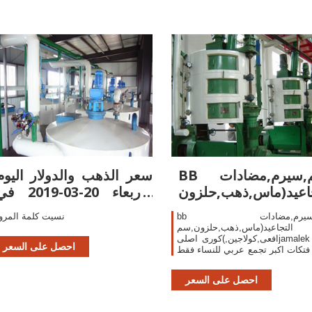
BB كريم,سيرم,مضادات
سعر الذهب والدولار اليوم
جاعيد(ماس,ذهب,حلزون
الأربعاء 20-03-2019 
,سم افعى,كولاجين
البنوك
bb كريم,سيرم,مضادات
نسيت كلمة المرو
التجاعيد(ماس,ذهب,حلزون,سم
افعى,كولاجين,)كورى اصلىjamalek store
احصل على السعر
فتكات اكبر تجمع عربي للنساء فقط
إسلاميات واستشارات وطبخ وزواج
اب وتخسيس وفضفضة وازياء
احصل على السعر
ات وهوايات ومول وكل ما يهم
المرأة