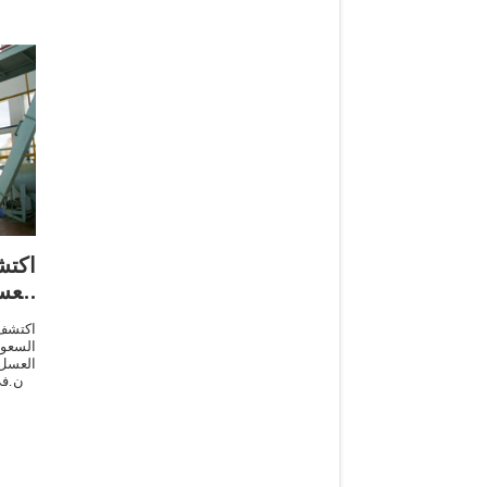
اكت
الع
اكتش
العسل 
الأن ف
بعد ا
السعو