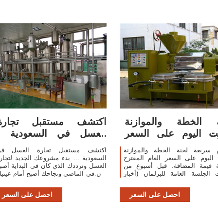
ة الخطة والموازنة
اكتشف مستقبل تجارة
ت اليوم على السعر
العسل في السعودية -
العام المقترح
موثوق
ن سريعة لجنة الخطة والموازنة
اكتشف مستقبل تجارة العسل في
اليوم على السعر العام المقترح
السعودية … بدء مشروعك الجديد لتجار
ة قيمة المضافة، قبل أسبوع من
العسل وترددك الذي كان في البداية أصب
الجلسة العامة للبرلمان (أخبار
الأن في الماضي ونجاحك أصبح أمام عيني
 جريدة الشروق: رفع أسعار الوقود
بعد ازدهار مستقبل تجارة العسل ف
ر المترو قبل الحصول على الشريحة
السعودية وتهافت المشتريين عل
احصل على السعر
احصل على السعر
الأسوا