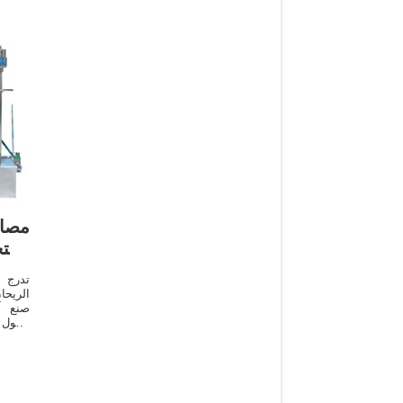
مصاد
استخ
تدرج م
الريحا
صنع آ
السودا