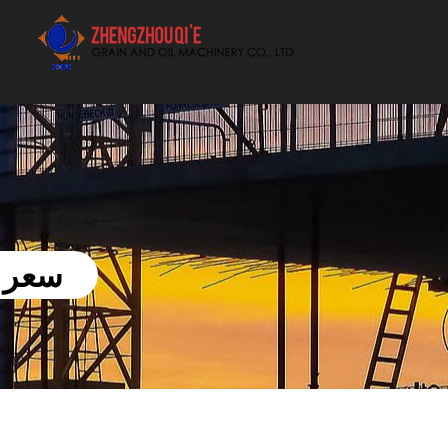
أفضل بيع آلة الزيوت النباتية الموردون
سعر ط