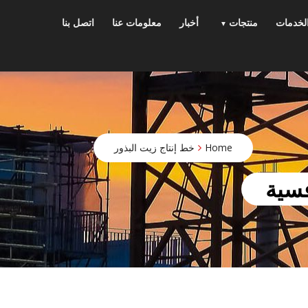
p
o
لخدمات
منتجات
أخبار
معلومات عنا
اتصل بنا
t
Home
خط إنتاج زيت البذور
فسية