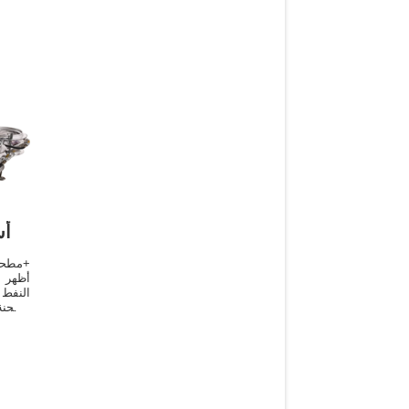
أس
النفط 
مطحنة
الانتر