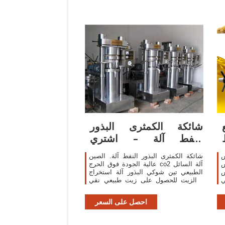
شائكة الكمثرى البذور
النفط آلة – اشتري
بالرخيص شائكة
س
شائكة الكمثرى البذور النفط آلة. الصين
س
عالية الجودة فوق الحرج co2 آلة السائل
س
الطبيعي تين شوكي البذور آلة استخراج
ي
الزيت للحصول على زيت طبيعي نقي .
MOQ: 1 مجموعة US $20,000.00-
100,000.00
احصل على السعر