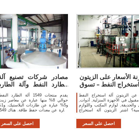
نة الأسعار على الزيتون
مصادر شركات تصنيع آلة
استخراج النفط – تسوق
الطارد النفط وآلة الطارد
النفط في
عن الزيتون آلة استخراج النفط
يقدم منتجات 1549 آلة الطارد النف
قبول في الأجهزة المنزلية, أدوات,
حوالي 8% منها عبارة عن معاصر زيت
 والحديقة, لوازم المكتب واللوازم
و5% عبارة ع
سية؟ اشتر الزيتون آلة استخراج
عبارة عن معدات حفظ طاقة. 
 بجودة عالية وسعر مقبول عبر
آلة الطارد النفط من المورِّدين في آسيا.
لتخفيضات على الزيتون آلة استخراج
احصل على السعر
احصل على السعر