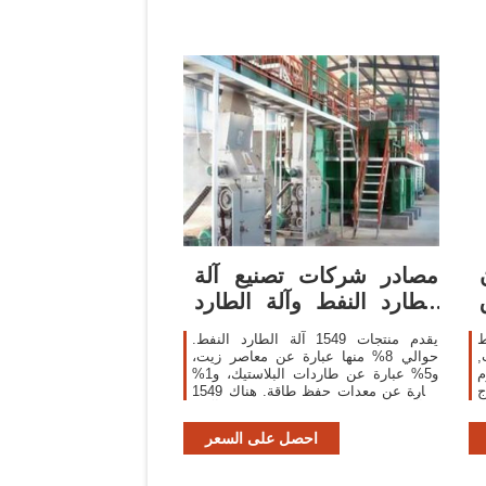
مصادر شركات تصنيع آلة
الطارد النفط وآلة الطارد
.
النفط في ...
ط
يقدم منتجات 1549 آلة الطارد النفط.
,
حوالي 8% منها عبارة عن معاصر زيت،
م
و5% عبارة عن طاردات البلاستيك، و1%
ج
عبارة عن معدات حفظ طاقة. هناك 1549
ر
آلة الطارد النفط من المورِّدين في آسيا.
احصل على السعر