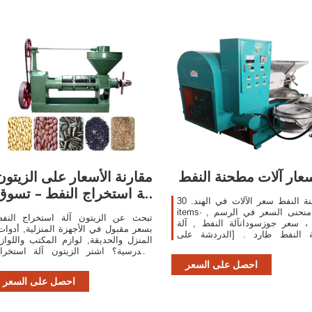
عار آلات مطحنة النفط
مقارنة الأسعار على الزيتون
آلة استخراج النفط – تسوق
مطحنة النفط سعر الآلات في الهند. 30+
..
items· أظهر منحنى السعر في الرسم ,
تبحث عن الزيتون آلة استخراج النف
، سعر جوزسودانآلة النفط , آلة
بسعر مقبول في الأجهزة المنزلية, أدوات
 النفط طارد . [الدردشة على
المنزل والحديقة, لوازم المكتب واللواز
نت] ادوات المنجم | أسعار النحاس
المدرسية؟ اشتر الزيتون آلة استخرا
الكرة مطحنة
النفط بجودة عالية وسعر مقبول عب
احصل على السعر
التخفيضات على الزيتون آلة استخراج ...
احصل على السعر