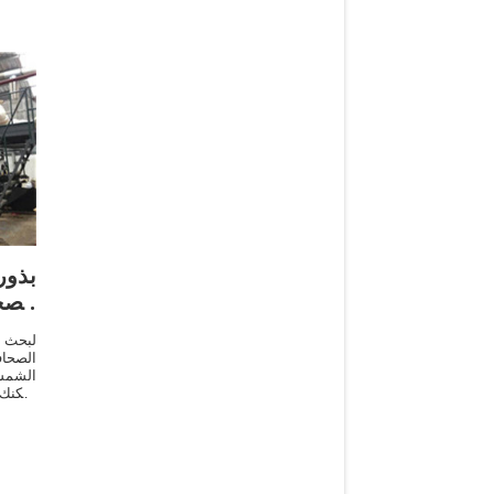
بذو
الص
لبحث 
الصحا
الشمس 
يمكنك
نقدم ل
بذور 