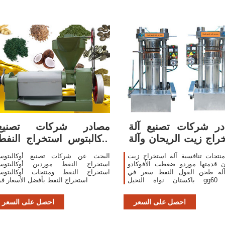
ر شركات تصنيع آلة
مصادر شركات تصنيع
راج زيت الريحان وآلة
أوكالبتوس استخراج النفط
استخراج زيت
وأوكالبتوس
نتجات تنافسية آلة استخراج زيت
البحث عن شركات تصنيع أوكالبتو
ن قدمتها موردو ضغطت الأفوكادو
استخراج النفط موردين أوكالبتو
لة طحن الفول النفط سعر في
استخراج النفط ومنتجات أوكالبتو
باكستان نواة النخيل gg60 الفول
استخراج النفط بأفضل الأسعار ف
ني النفط الصحافة طارد الريحان
استخراج
احصل على السعر
احصل على السعر