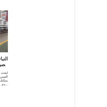
النب
الصي
لبحث ع
الصين،
يمكنك
نقدم ل
النبات