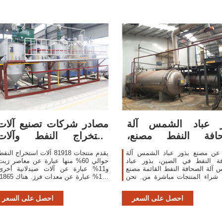
ر عباد الشمس آلة
مصادر شركات تصنيع آلات
حافة النفط مصنع،
استخراج النفط وآلات
الصين بذور عباد
استخراج النفط
عن مصنع بذور عباد الشمس آلة
يقدم منتجات 81918 آلات استخراج النف
فة النفط في الصين، بذور عباد
حوالي 60% منها عبارة عن معاصر زيت
آلة الصحافة النفط القائمة مصنع
و11% عبارة عن آلات صيدلانية أخرى
 شراء المنتجات مباشرة من. نحن
و11% عبارة عن معدات فرز. هن
ك قائمة كبيرة من موثوق الصينية
آلات استخراج النفط من المورِّدين ف
عباد الشمس آلة الصحافة النفط
آسيا.
احصل على السعر
احصل على السعر
المصانع