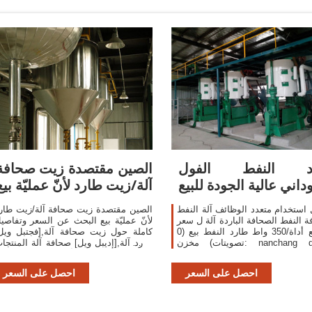
د النفط الفول
الصين مقتصدة زيت صحافة
داني عالية الجودة للبيع
آلة/زيت طارد لأنّ عمليّة بيع
 استخدام متعدد الوظائف آلة النفط
الصين مقتصدة زيت صحافة آلة/زيت طار
ة النفط الصحافة الباردة آلة ل سعر
لأنّ عمليّة بيع البحث عن السعر وتفاصي
المصنع أداة/350 واط طارد النفط بيع (0
كاملة حول زيت صحافة آلة,[فجتبل ويل
تصويتات) مخزن: nanchang dulong
طارد آلة,[إديبل ويل] صحافة آلة المنتجا
industry limited. us us قسيمة مستخدم
من المورد أو الشركة المصنعة ebei
جديدة على أوامر
uipin Machinery Co., Ltd..
احصل على السعر
احصل على السعر