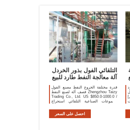
التلقائي الفول بذور الخردل
آلة معالجة النفط طارد للبيع
د
قدرة مختلفة الخروع النفط مصنع الفول
ل
قصف آلة لصنع النفط Zhengzhou Taizy
]
Trading Co., Ltd. US $850.0-1000.0 /
ت
مجموعات الصناعية التلقائي استخراج
H
النبات الزيتون الخروع طارد بذور النخيل
H
الخردل الصحافة آلة
احصل على السعر