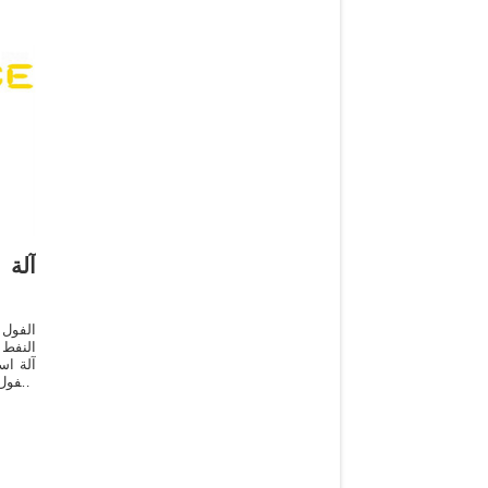
آلة 
الفول 
النفط
آلة اس
"الفول
معدات