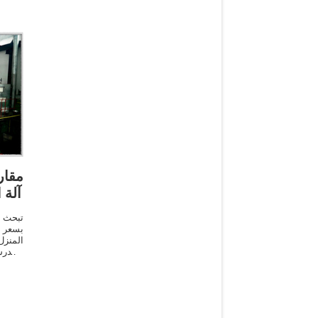
مقار
آلة 
تبحث 
بسعر م
المنزل
المدر
النفط
ا