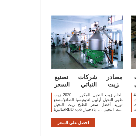
مصادر شركات تصنيع
الزيت النباتي السعر
والزيت النباتي السعر ...
قدم منتجات 482
الخام زيت النخيل المكرر ... 2020 زيت
ك
طهي النخيل أوليين اندونيسيا الصانع/مصنع
ت
توريد أفضل سعر الطبخ زيت النخيل
،
ماليزيا/RBD cp6 زيت النخيل ... بالاختيار
خيل
من المورِّدين المعتمدين، بما في ذلك 893
ي
مع ISO9001 ...
احصل على السعر
S