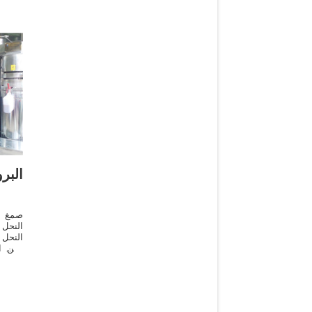
البر
صمغ ا
النحل 
النحل 
ومن ا
عناصر 