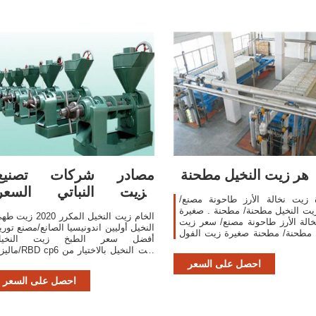
هر زيت النخيل مطحنة
مصادر شركات تصنيع
الزيت النباتي السعر
 زيت نخالة الأرز طاحونة مصنع/
والزيت النباتي السعر
ت النخيل مطحنة/ مطحنة . صغيرة
الخام زيت النخيل المكرر 2020 زي
الة الأرز طاحونة مصنع/ سعر زيت
النخيل أوليين اندونيسيا الصانع/مصنع توري
 مطحنة/ مطحنة صغيرة زيت الفول
أفضل سعر الطبخ زيت النخيل
السودانيUS $ 2350-2450qingdao
ماليزيا/RBD cp6 زيت النخيل بال
ningbo1 قطعة معرف
المورِّدين المعتمدين، ب
احصل على السعر
المنتج:60276416268.
SO9001
احصل على السعر