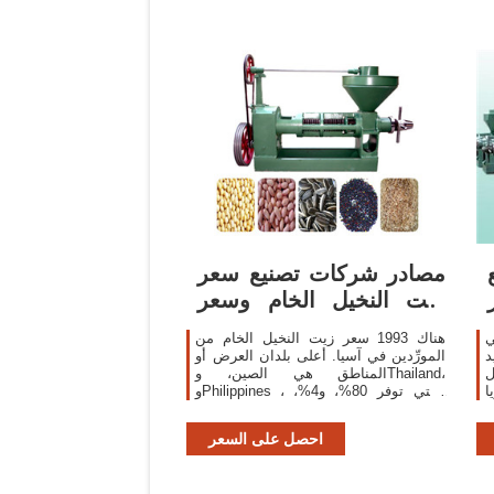
مصادر شركات تصنيع سعر
زيت النخيل الخام وسعر
زيت النخيل
ت طهي
هناك 1993 سعر زيت النخيل الخام من
د
المورِّدين في آسيا. أعلى بلدان العرض أو
المناطق هي الصين، وThailand،
اختيار من
وPhilippines ، والتي توفر 80%، و4%،
ما في ذلك 893 مع
و1% من سعر زيت النخيل الخام ، على
I
التوالي.
احصل على السعر