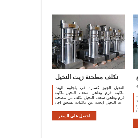
تكلف مطحنة زيت النخيل
النخيل الجوز كسارة في بلجاوم الهند-
ماكينة فرم وطحن سعف النخيل,ماكينة
ت
فرم وطحن سعف النخيل تكلف من مطحنة
ض
زيت النخيل ابحث عن ماكنات لسحق اجاء
،
النخيل مصطلح ماكنات النخيل انكليزي
وThailand ، والتي توفر 75%، و8%، و3%
النخيل الكسارات للبيع .ماكينة جرش سعف
ى
احصل على السعر