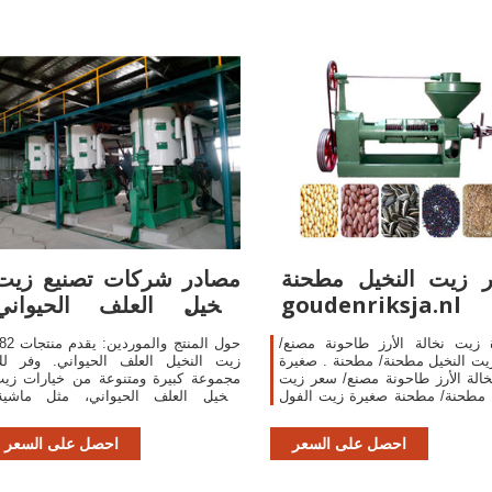
 زيت النخيل مطحنة -
مصادر شركات تصنيع زيت
goudenriksja.nl
النخيل العلف الحيواني
وزيت النخيل ...
 زيت نخالة الأرز طاحونة مصنع/
حول المنتج والموردين: ي
ت النخيل مطحنة/ مطحنة . صغيرة
زيت النخيل العلف الحيواني. وفر ل
الة الأرز طاحونة مصنع/ سعر زيت
مجموعة كبيرة ومتنوعة من خيارات زي
 مطحنة/ مطحنة صغيرة زيت الفول
النخيل العلف الحيواني، مثل ماشية
السودانيUS $ 2350-2450qingdao
وخنزير ، وحصان.هناك 461 زيت الن
ningbo1 قطعة معرف
العلف الحيواني من المورِّدين ف
احصل على السعر
احصل على السعر
المنتج:60276416268.
outheast Asia.