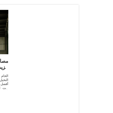
مصا
الز
النخيل
أفضل