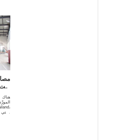
مصاد
زيت 
المورِ
و1% 