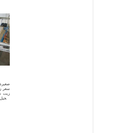
صغيرة
سعر زي
زيت نخ
النخيل