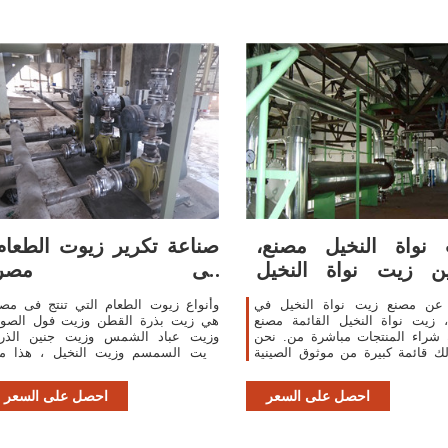
نواة النخيل مصنع،
صناعة تكرير زيوت الطعام
ن زيت نواة النخيل
فى مصر
مصنع القائمة
akrammahmoud
عن مصنع زيت نواة النخيل في
وأنواع زيوت الطعام التي تنتج فى مص
 زيت نواة النخيل القائمة مصنع
هي زيت بذرة القطن وزيت فول الصوي
 شراء المنتجات مباشرة من. نحن
وزيت عباد الشمس وزيت جنين الذر
ك قائمة كبيرة من موثوق الصينية
وزيت السمسم وزيت النخيل ، هذا م
واة النخيل المصانع / الشركات
حدوث تطورات سنوية فى الهيكل النوع
ة والموردين والمصدرين والتجار
للإنتاج استجاب
احصل على السعر
احصل على السعر
التحقق