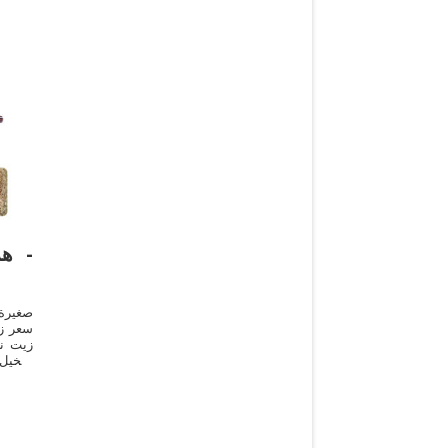
هر
صغيرة
سعر زي
زيت نخ
النخيل