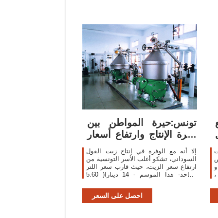
تونس:حيرة المواطن بين
وفرة الإنتاج وارتفاع أسعار
زيت الفول السوداني
ت
إلا أنه مع الوفرة في إنتاج زيت الفول
ض
السوداني، تشكو أغلب الأسر التونسية من
T
ارتفاع سعر الزيت، حيث قارب سعر اللتر
9%، و2%، و1% من
الواحد- هذا الموسم - 14 دينارا( 5.60
ى
دولارا) في بعض معاصر الزيتون التي
فتحت أبوابها قبل
احصل على السعر