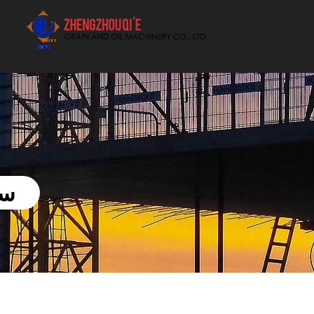
أفضل بيع آلة الزيوت النباتية الموردون
سع