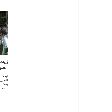
زيت 
الصي
لبحث 
الصين،
يمكنك
نقدم ل
زيت ن
المصنع