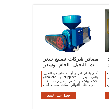
مصادر شركات تصنيع سعر
زيت النخيل الخام وسعر
زيت النخيل
ت
أعلى بلدان العرض أو المناطق هي الصين،
ل
وThailand، وPhilippines ، والتي توفر
ل
80%، و4%، و1% من سعر زيت النخيل
ي
الخام ، على التوالي. مكنك ضمان أمان
المنتج بالاختيار من المورِّدين المعتمدين،
بما في ذلك 963 مع ISO9001، و59 مع
احصل على السعر
Other، و8 مع شهادة ISO10012.