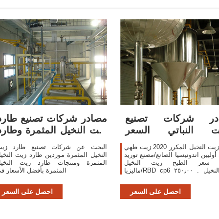
در شركات تصنيع
مصادر شركات تصنيع طارد
يت النباتي السعر
زيت النخيل المثمرة وطارد
والزيت النباتي السعر
زيت النخيل
الخام زيت النخيل المكرر 2020 زيت طهي
البحث عن شركات تصنيع طارد زي
 أوليين اندونيسيا الصانع/مصنع توريد
النخيل المثمرة موردين طارد زيت النخي
 سعر الطبخ زيت النخيل
المثمرة ومنتجات طارد زيت النخي
ماليزيا/RBD cp6 زيت النخيل . ٢٥٠٫٠٠
المثمرة بأفضل الأسعار ف
US$-٣٠٠٫٠٠ US$ / أطنان مترية . 22 طن
متري (لمين) 1 YRS. الاتصال بالمورد
احصل على السعر
احصل على السعر
موردو اندونيسيا