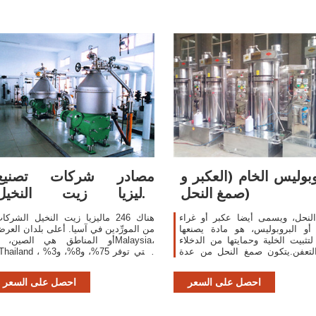
وبوليس الخام (العكبر و
مصادر شركات تصنيع
صمغ النحل)
ماليزيا زيت النخيل
الشركات وماليزيا زيت
لنحل، ويسمى أيضا عكبر أو غراء
هناك 246 ماليزيا زيت النخيل الشركا
أو البروبوليس، هو مادة يصنعها
من المورِّدين في آسيا. أعلى بلدان العر
لتثبيت الخلية وحمايتها من الدخلاء
أو المناطق هي الصين، وMalaysia
لتعفن.يتكون صمغ النحل من عدة
غذائية مثل: الفيتامينات والمعادن
من ماليزيا زيت النخيل الشركات ، عل
والكالسيوم والبروتينات، ويتميز
التوالي.
احصل على السعر
احصل على السعر