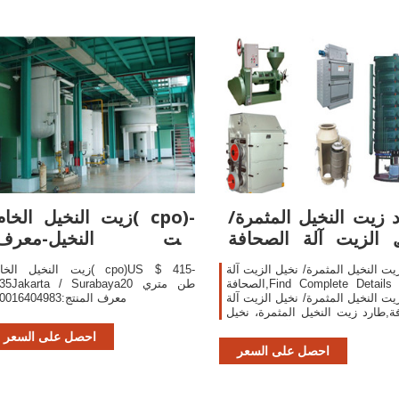
 زيت النخيل المثمرة/
زيت النخيل الخام( cpo)-
 الزيت آلة الصحافة
زيت النخيل-معرف
Buy طارد
المنتج:50016404983
يت النخيل المثمرة/ نخيل الزيت آلة
زيت النخيل الخام( po)US $ 415
الصحافة,Find Complete Details about
435Jakarta / Surabaya20 طن متر
يت النخيل المثمرة/ نخيل الزيت آلة
معرف المنتج:50016404983
ة,طارد زيت النخيل المثمرة، نخيل
الزيت آلة الصحافة from Palm Oil
احصل على السعر
Supplier or Manufacturer-Henan 
احصل على السعر
Cereals And Oils Machinery Co., 