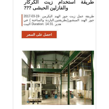
‫طريقة استخدام زيت الكركار
والفازلين الحبشى ???
2017-03-19· طريقة عمل زيت جوز الهند البكرمن
جوز الهند المبشور(بطريقتين,الباردة والساخنة ) في
البيت Duration: 14:31. هدير
احصل على السعر