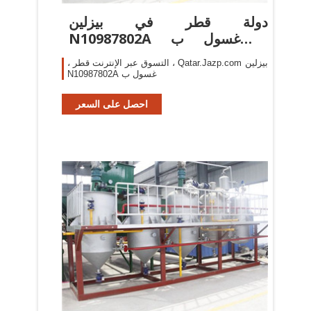
دولة قطر في بيزلين
N10987802A غسول ب |
Qatar.Jazp.com
، التسوق عبر الإنترنت قطر ، Qatar.Jazp.com بيزلين
N10987802A غسول ب
احصل على السعر