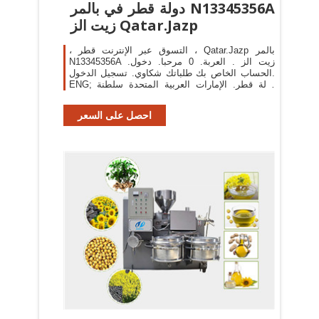
دولة قطر في بالمر N13345356A
زيت الز Qatar.Jazp
، التسوق عبر الإنترنت قطر ، Qatar.Jazp بالمر
N13345356A زيت الز . العربة. 0 مرحبا. دخول.
الحساب الخاص بك طلباتك شكاوي. تسجيل الدخول.
ENG; دولة قطر. الإمارات العربية المتحدة سلطنة
عمان إنديا المملكة العربية السعودية ×
احصل على السعر