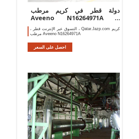
دولة قطر في كريم مرطب
Aveeno N16264971A |
Qatar.Jazp.com
، التسوق عبر الإنترنت قطر ، Qatar.Jazp.com كريم
مرطب Aveeno N16264971A
احصل على السعر