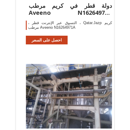
دولة قطر في كريم مرطب
Aveeno N16264971A
Qatar.Jazp
، التسوق عبر الإنترنت قطر ، Qatar.Jazp كريم
مرطب Aveeno N16264971A
احصل على السعر