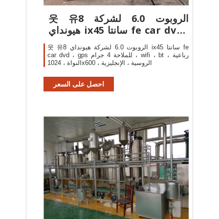
웃 유8 الروبوت 6.0 لشركة
هيونداي ix45 سانتا fe car dvd ،
gps ...
웃 유8 الروبوت 6.0 لشركة هيونداي ix45 سانتا fe
car dvd ، gps للملاحة 4 جرام ، wifi ، bt ، رباعية
النواة ، 1024x600 ، الروسية ، الإنجليزية
احصل على السعر