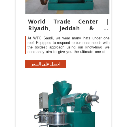
World Trade Center |
Riyadh, Jeddah & Al
Khobar, Saudi Arabia
At WTC Saudi, we wear many hats under one
roof. Equipped to respond to business needs with
the boldest approach using our know-how, we
constantly aim to give you the ultimate one stop
shop experience by changing the name of the
game in the region and beyond, and we continue
احصل على السعر
to do so for the highest satisfaction of our clients.