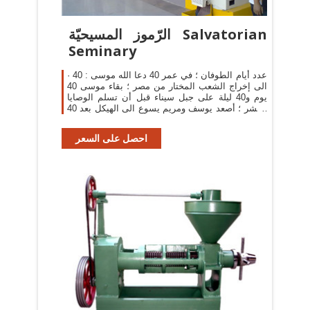
الرّموز المسيحيّة Salvatorian
Seminary
· 40 : عدد أيام الطوفان ؛ في عمر 40 دعا الله موسى
الى إخراج الشعب المختار من مصر ؛ بقاء موسى 40
يوم و40 ليلة على جبل سيناء قبل أن تسلم الوصايا
العشر ؛ أصعد يوسف ومريم يسوع الى الهيكل بعد 40
يومًا من ولادته ؛ بعد عماده صام 40يومًا
احصل على السعر