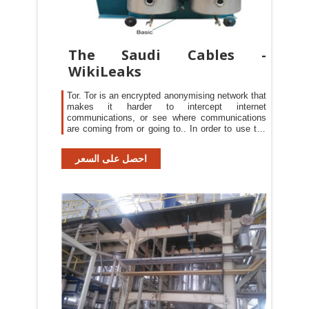
The Saudi Cables -
WikiLeaks
Tor. Tor is an encrypted anonymising network that
makes it harder to intercept internet
communications, or see where communications
are coming from or going to.. In order to use the
WikiLeaks public submission system as detailed
above you can download the Tor Browser Bundle,
احصل على السعر
which is a Firefox-like browser available for
Windows, Mac OS X and GNU/Linux and pre-
configured to connect using the