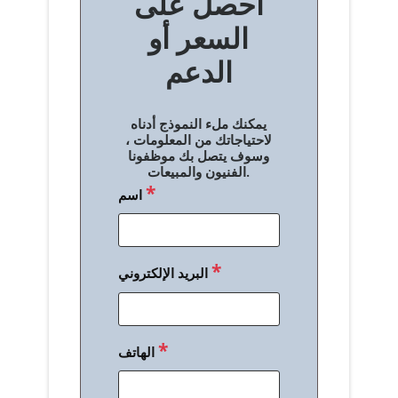
احصل على
فّ
السعر أو
ح
الدعم
ا
ل
يمكنك ملء النموذج أدناه
م
لاحتياجاتك من المعلومات ،
وسوف يتصل بك موظفونا
ق
الفنيون والمبيعات.
*
اسم
ا
ل
ا
*
البريد الإلكتروني
ت
*
الهاتف