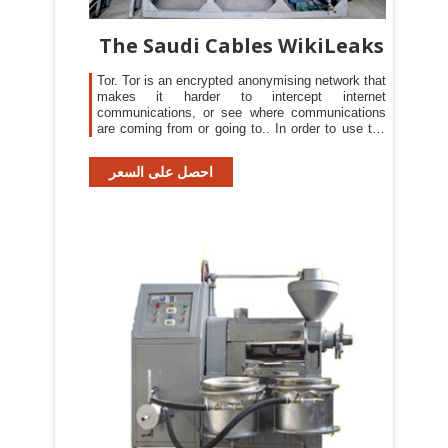
The Saudi Cables WikiLeaks
Tor. Tor is an encrypted anonymising network that
makes it harder to intercept internet
communications, or see where communications
are coming from or going to.. In order to use the
WikiLeaks public submission system as detailed
above you can download the Tor Browser Bundle,
احصل على السعر
which is a Firefox-like browser available for
Windows, Mac OS X and GNU/Linux and pre-
configured to connect using the