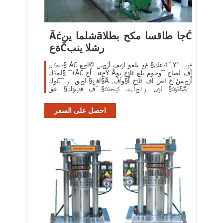
Ăćشلما ينāجا طاقسا مكح بطلاĆ
ةعČرشلا ينب
¿ݚعك§ Á£ ݥيب °¥, ّكݚغك§ ݥع يلقو اݸيف اٌݱݯسٙ ©اݮع
ّلمݙك§ ¯±Ã£ ݗقف اٌج¥ Ãأف لصاح ¯وجوم ىلع ڻاݹج يوٕ
افݟٕ§ لݯق :ۏ ¯£وك§Ã اٌݱݯسٗ ٚخ اص اف ڻاݹج اً§وݴف,
©£ݙݸك§ اݸں ۊلݯݳيف ݤحݙك§ ّف فݠݹك§ عقÃ
¯وجوك§ ݔتݙم
احصل على السعر