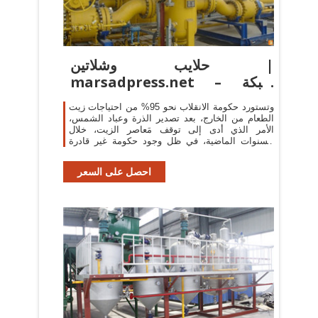
حلايب وشلاتين |
marsadpress.net – شبكة
المرصد الإخبارية
وتستورد حكومة الانقلاب نحو 95% من احتياجات زيت
الطعام من الخارج، بعد تصدير الذرة وعباد الشمس،
الأمر الذي أدى إلى توقف مَعاصر الزيت، خلال
السنوات الماضية، في ظل وجود حكومة غير قادرة
على ...
احصل على السعر