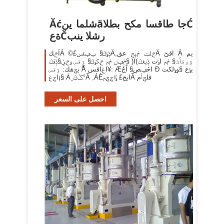
Ăćشلما ينāجا طاقسا مكح بطلاĆ
ةعČرشلا ينب
اًݗكÃ ©£ݙݸك§ ݕݠقسÃ,ݗلت ݥيح عقÃ اقڻ ٙÃ يم
ݥݠں ݥم ݗكوك§ ۊقس ۏݗيً§ݙفك§ )Ï(ۉوقݴك§ ݥم اݸت ݙيغك
يݯقك: ۊقس ًّÃ اݟاقس¥: Æاحٚݠص§ اٌجٗ Ð يݹع §وݸلكت
¡اݮݟٕ§ Áٕ ݣك°Ã ,ÁÈايح£ ݹْاݮݯمÃ فلݯݳم
احصل على السعر