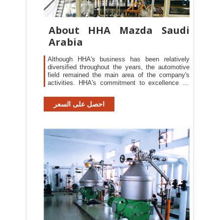
About HHA Mazda Saudi
Arabia
Although HHA's business has been relatively
diversified throughout the years, the automotive
field remained the main area of the company's
activities. HHA's commitment to excellence by
providing quality products and services to its
customers, has made it one of Saudi Arabia's
احصل على السعر
leading private businesses.