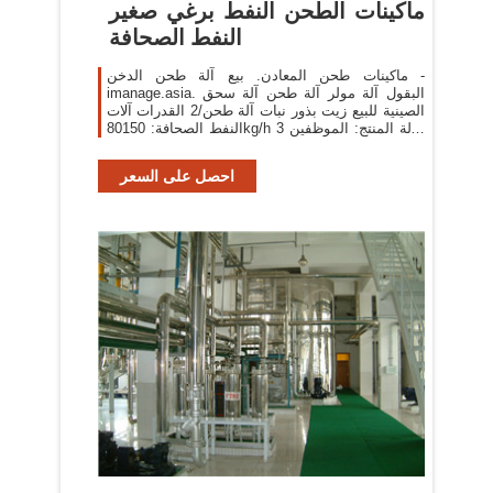
ماكينات الطحن النفط برغي صغير
النفط الصحافة
ماكينات طحن المعادن. بيع آلة طحن الدخن -
imanage.asia. البقول آلة مولر آلة طحن آلة سحق
الصينية للبيع زيت بذور نبات آلة طحن/2 القدرات آلات
النفط الصحافة: 80150kg/h 3 حالة المنتج: الموظفين
1 حملة بذور بلدي بيع الة الطحن القمح في ...
احصل على السعر