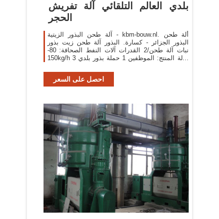
بلدي العالم التلقائي آلة تفريش
الحجر
آلة طحن البذور الزيتية - kbm-bouw.nl. ألة طحن
البذور الجزائر - كسارة. البذور آلة طحن زيت بذور
نبات آلة طحن/2 القدرات آلات النفط الصحافة: 80-
150kg/h 3 حالة المنتج: الموظفين 1 حملة بذور بلدي
بيع الة الطحن القمح في الجزائر آلة طحن .
احصل على السعر