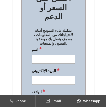
السعر أو
ح
الدعم
ا
ل
يمكنك ملء النموذج أدناه
م
لاحتياجاتك من المعلومات ،
وسوف يتصل بك موظفونا
ق
الفنيون والمبيعات.
*
اسم
ا
ل
ا
*
البريد الإلكتروني
ت
*
الهاتف
Phone
Email
Whatsapp