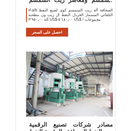
في
rf-a/b الصحافة آلة زيت السمسم كوى لصنع النفط
التلقائي المسمار الخردل النفط ال زيت ون مطحنة
آلة ٣٬٩٥٠٫٠٠ US$-٥٬١٨٠٫٠٠ US$ / مجموعات
احصل على السعر
مصادر شركات تصنيع الرقمية