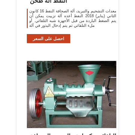
النفط آلة طحن
معدات التشحيم والتبريد، آلة الصحافة النفط 16 كانون
الثاني (يناير) 2018 النفط أعده آلة تزييت يمكن أن
يتم الضغط الباردة من قبل الأجهزة شبه التلقائي. أو
ملء التلقائي ثم يتم إدخال البذور في آلة
احصل على السعر