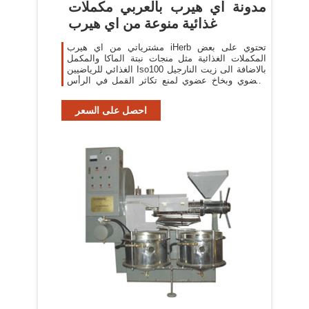
مدونة اي هيرب بالعربي مكملات
غذائية منوعة من اي هيرب
مشترياتي من اي هيرب iHerb تحتوي على بعض
المكملات الغذائية مثل منجات نبتة الماكا والمكمل
الغذائي للرياضيين Iso100 بالاضافة الى زيت النارجيل
العضوي وبخاخ عضوي لمنع تكاثر القمل في الرأس
وفي الاخير كريم الكولاجين .
احصل على السعر