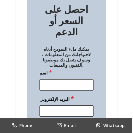
احصل على
فّ
السعر أو
ح
الدعم
ا
ل
يمكنك ملء النموذج أدناه
م
لاحتياجاتك من المعلومات ،
وسوف يتصل بك موظفونا
ق
الفنيون والمبيعات.
*
اسم
ا
ل
ا
*
البريد الإلكتروني
ت
*
الهاتف
Phone
Email
Whatsapp