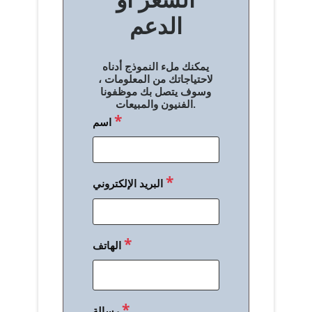
ح
الدعم
ا
ل
يمكنك ملء النموذج أدناه
م
لاحتياجاتك من المعلومات ،
وسوف يتصل بك موظفونا
ق
الفنيون والمبيعات.
*
اسم
ا
ل
ا
*
البريد الإلكتروني
ت
*
الهاتف
*
رسالة