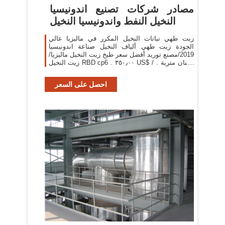
مصادر شركات تصنيع اندونيسيا
النخيل النفط واندونيسيا النخيل
زيت طهي نباتات النخيل المكرر في ماليزيا عالي
الجودة زيت طهي ألياف النخيل صناعة اندونيسيا
2019/مصنع توريد أفضل سعر طبخ زيت النخيل ماليزيا/
زيت النخيل RBD cp6 . ٣٥٠٫٠٠ US$ / أطنان مترية .
28 طن متري (لمين) 1 YRS. الاتصال بالمورد سعر
احصل على السعر