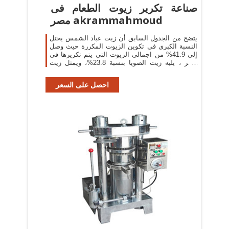
صناعة تكرير زيوت الطعام فى
مصر akrammahmoud
يتضح من الجدول السابق أن زيت عباد الشمس يحتل
النسبة الكبرى فى تكوين الزيوت المكررة حيث وصل
إلى 41.9% من اجمالى الزيوت التي يتم تكريرها فى
مصر ، يليه زيت الصويا بنسبة 23.8%، ويمثل زيت
بذرة القطن حوالي 5.9% من اجمالى الزيوت
احصل على السعر