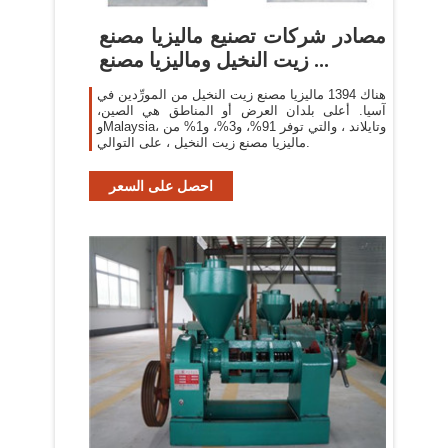
مصادر شركات تصنيع ماليزيا مصنع
زيت النخيل وماليزيا مصنع ...
هناك 1394 ماليزيا مصنع زيت النخيل من المورِّدين في
آسيا. أعلى بلدان العرض أو المناطق هي الصين،
وMalaysia، وتايلاند ، والتي توفر 91%، و3%، و1% من
ماليزيا مصنع زيت النخيل ، على التوالي.
احصل على السعر