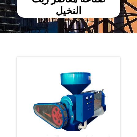
النخيل