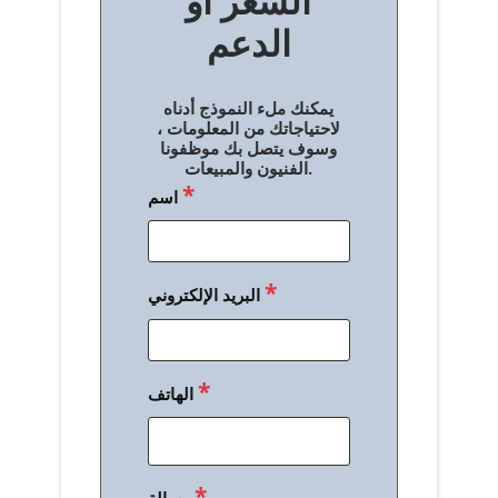
السعر أو
ح
الدعم
ا
ل
يمكنك ملء النموذج أدناه
م
لاحتياجاتك من المعلومات ،
وسوف يتصل بك موظفونا
ق
الفنيون والمبيعات.
*
اسم
ا
ل
ا
*
البريد الإلكتروني
ت
*
الهاتف
*
رسالة