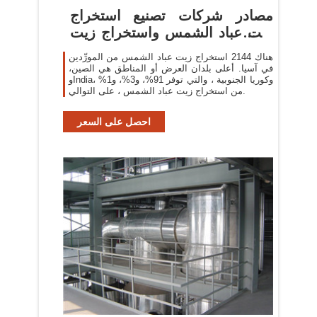
مصادر شركات تصنيع استخراج
زيت عباد الشمس واستخراج زيت
عباد
هناك 2144 استخراج زيت عباد الشمس من المورِّدين
في آسيا. أعلى بلدان العرض أو المناطق هي الصين،
وIndia، وكوريا الجنوبية ، والتي توفر 91%، و3%، و1%
من استخراج زيت عباد الشمس ، على التوالي.
احصل على السعر