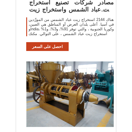
مصادر شركات تصنيع استخراج
زيت عباد الشمس واستخراج زيت
عباد
هناك 2144 استخراج زيت عباد الشمس من المورِّدين
في آسيا. أعلى بلدان العرض أو المناطق هي الصين،
وIndia، وكوريا الجنوبية ، والتي توفر 91%، و3%، و1%
من استخراج زيت عباد الشمس ، على التوالي. مكنك
ضمان أمان
احصل على السعر