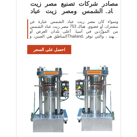
مصادر شركات تصنيع مصر زيت
عباد الشمس ومصر زيت عباد
الشمس
وسواء كان مصر زيت عباد الشمس عبارة عن
مشترك، أو عضوي. هناك 753 مصر زيت عباد الشمس
من المورِّدين في آسيا. أعلى بلدان العرض أو
المناطق هي الصين، وThailand، والهند ، والتي توفر
91%، و1%، و1% من مصر زيت
احصل على السعر