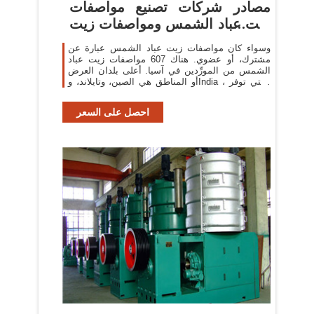
مصادر شركات تصنيع مواصفات
زيت عباد الشمس ومواصفات زيت
عباد
وسواء كان مواصفات زيت عباد الشمس عبارة عن
مشترك، أو عضوي. هناك 607 مواصفات زيت عباد
الشمس من المورِّدين في آسيا. أعلى بلدان العرض
أو المناطق هي الصين، وتايلاند، وIndia ، والتي توفر
87%، و3%، و1% من
احصل على السعر