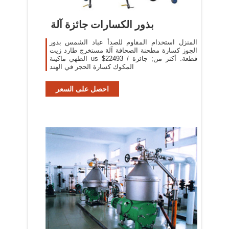
بذور الكسارات جائزة آلة
المنزل استخدام المقاوم للصدأ عباد الشمس بذور
الجوز كسارة مطحنة الصحافة آلة مستخرج طارد زيت
الطهي ماكينة us $22493 / قطعة. أكثر من; جائزة
المكوك كسارة الحجر في الهند
احصل على السعر