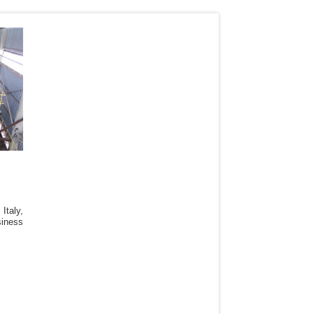
n
Italy,
ess