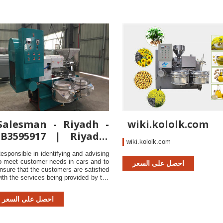
Salesman - Riyadh -
wiki.kololk.com
JB3595917 | Riyadh,
wiki.kololk.com
Saudi Arabia
esponsible in identifying and advising
o meet customer needs in cars and to
احصل على السعر
nsure that the customers are satisfied
ith the services being provided by the
ompany. Prospect and qualify new
ustomers through visit especially the
احصل على السعر
leet business to achieve sales target
et by the management. Par…