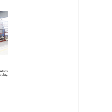
owsers
splay.