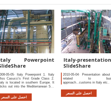
Italy Powerpoint
Italy-presentatio
SlideShare
SlideShare
008-05-05· Italy Powerpoint 1. Italy
2010-05-04· Presentation about 
iss Casucci’s First Grade Class 2.
related to busin
taly is located in southern Europe. It
approach...customs in Italy etc..
ticks out into the Mediterranean Sea
ike a boot. 3. It takes about eight
احصل على السعر
ours to fly from New York to Italy. If
احصل على السعر
ou leave New York at 9:00 at night
ou arrive in Italy at about 11:00 the
ext morning. That is because of the
ifferent time