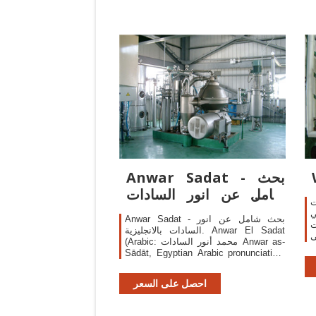
Anwar Sadat - بحث
شامل عن انور السادات
ت
بالانجليزية - مستقبلي
ي
Anwar Sadat - بحث شامل عن انور
ت
السادات بالانجليزية. Anwar El Sadat
(Arabic: محمد أنور السادات‎ Anwar as-
Sādāt, Egyptian Arabic pronunciation:
[mæˈħæmmæd ˈʔɑnwɑɾˤ essæˈdæːt];
25 December 1918 – 6 October 1981)
احصل على السعر
was the third President of Egypt,
serving from 15 October 1970 until his
assassination by fundamentalist army