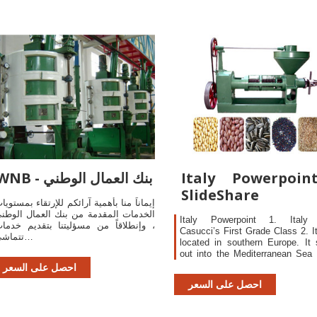
Italy Powerpoin
WNB - بنك العمال الوطني
SlideShare
إيماناً منا بأهمية آرائكم للإرتقاء بمستويا
الخدمات المقدمة من بنك العمال الوطن
Italy Powerpoint 1. Italy
، وإنطلاقاً من مسؤليتنا بتقديم خدما
Casucci’s First Grade Class 2. It
تتماشى…
located in southern Europe. It 
out into the Mediterranean Sea 
boot. 3. It takes about eight ho
احصل على السعر
fly from New York to Italy. If you
احصل على السعر
New York at 9:00 at night you arr
Italy at about 11:00 the next mor