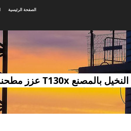
الصفحة الرئيسية
ا
T130x عزز مطحنة متناهية الصغر