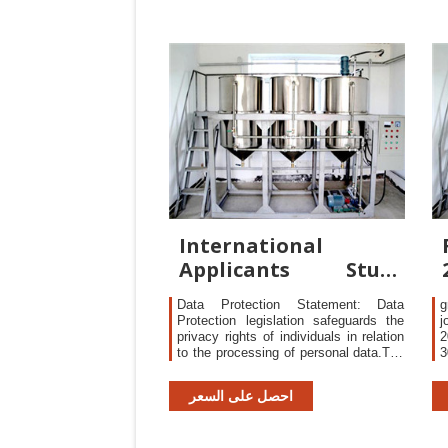
International
Applicants Study
Trinity College
Data Protection Statement: Data
g
Dublin
Protection legislation safeguards the
j
privacy rights of individuals in relation
2
to the processing of personal data.The
3
Data Protection Act 1988 and the Data
u
Protection (Amendment) 2003. The
احصل على السعر
data collected in this questionnaire is
being sought by the University and will
only be used for the stated purposes.