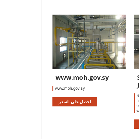
www.moh.gov.sy
www.moh.gov.sy
R
t
احصل على السعر
e
w
c
c
f
s