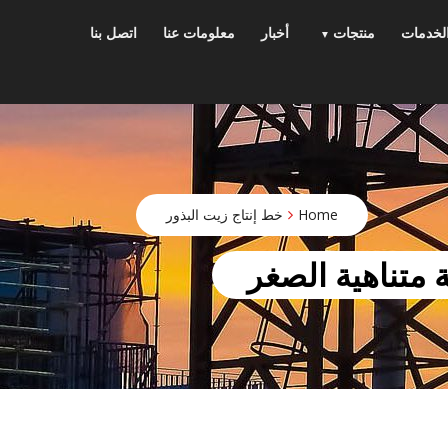
p
o
لخدمات
منتجات
أخبار
معلومات عنا
اتصل بنا
t
Home
خط إنتاج زيت البذور