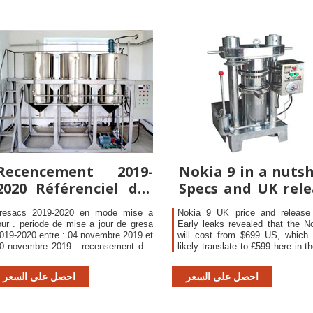
Recencement 2019-
Nokia 9 in a nutsh
2020 Référenciel des
Specs and UK rele
Etablissements
info Recombu
resacs 2019-2020 en mode mise a
Nokia 9 UK price and release 
our . periode de mise a jour de gresa
Early leaks revealed that the N
019-2020 entre : 04 novembre 2019 et
will cost from $699 US, which
0 novembre 2019 . recensement des
likely translate to £599 here in t
nites du prescolaire : note
Of course this is yet to be con
by
احصل على السعر
احصل على السعر