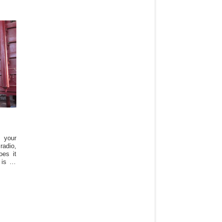
 your
radio,
oes it
is its
paper
nique