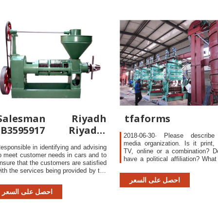
Salesman Riyadh
tfaforms
JB3595917 Riyadh,
2018-06-30· Please describe
Saudi Arabia
media organization. Is it print, 
esponsible in identifying and advising
TV, online or a combination? D
o meet customer needs in cars and to
have a political affiliation? What 
nsure that the customers are satisfied
estimated audience (news
ith the services being provided by the
circulation, TV viewership, u
ompany. Prospect and qualify new
احصل على السعر
monthly visitors, etc.)?
ustomers through visit especially the
احصل على السعر
leet business to achieve sales target
et by the management. Par