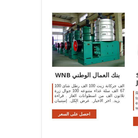
WNB بنك العمال الوطني
100 الف جركانة زيت 100 الف رطل شاى
67 الف سلة غذاء متنوعه 100 جوال زرة
R
ثلاثون الف من اسطوانات الغاز . قراءة
t
المزيد. اخر الاخبار. عرض الكل. إستبيان
e
قياس الجودة والأداء. إيماناً منا بأهمية
w
آرائكم للإرتقاء بمستويات الخدمات
c
احصل على السعر
c
f
s