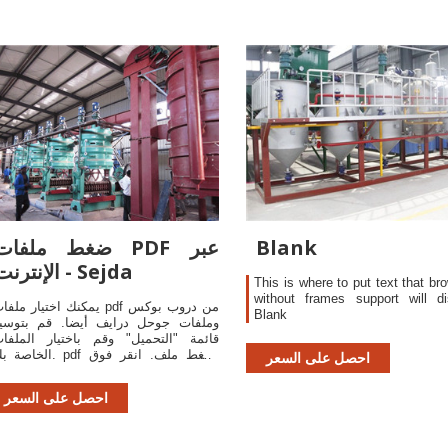
Blank
ضغط ملفات PDF عبر
الإنترنت - Sejda
This is where to put text that br
without frames support will di
يمكنك اختيار ملفات pdf من دروب بو
Blank
وملفات جوحل درايف أيضا. قم بتوسي
قائمة "التحميل" وقم باختيار الملفا
الخاصة بك. pdf اضغط ملف. انقر
احصل على السعر
الزر "ضغط" ثم "قم بتنزيل ملف df
المضغوط الخاص بك.
احصل على السعر