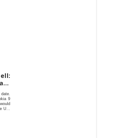
ell:
ase
date.
okia 9
 would
he UK.
firmed