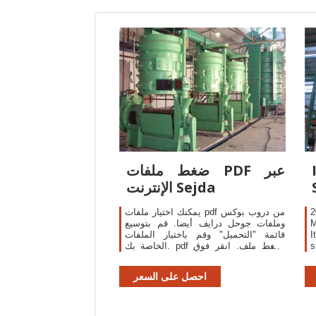
ضغط ملفات PDF عبر
الإنترنت Sejda
2
يمكنك اختيار ملفات pdf من دروب بوكس
M
وملفات جوحل درايف أيضا. قم بتوسيع
I
قائمة "التحميل" وقم باختيار الملفات
s
الخاصة بك. pdf اضغط ملف. انقر فوق
l
الزر "ضغط" ثم "قم بتنزيل ملف pdf
h
المضغوط الخاص بك. أو انقر
احصل على السعر
y
y
n
d