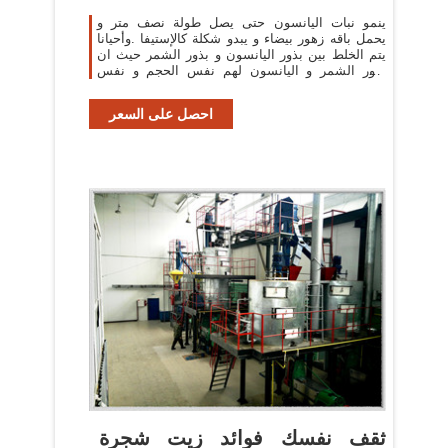
ينمو نبات اليانسون حتى يصل طولة نصف متر و
يحمل باقه زهور بيضاء و يبدو شكلة كالإستيفا .وأحيانا
يتم الخلط بين بذور اليانسون و بذور الشمر حيث ان
بذور الشمر و اليانسون لهم نفس الحجم و نفس
الرائحه .
احصل على السعر
ثقف نفسك فوائد زيت شجرة