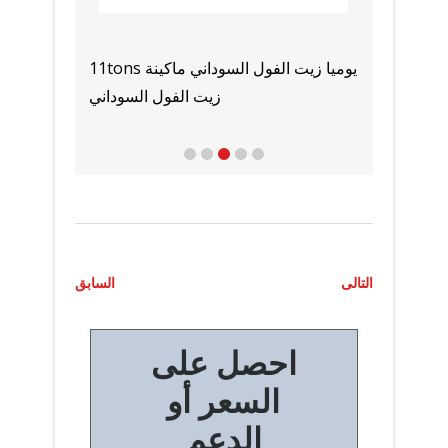
الموردين والمصنعين آلة زيت الطهي في
بيع معدات تكري
عمان
ت
التالى
السابق
ص
احصل على
فّ
السعر أو
ح
الدعم
ا