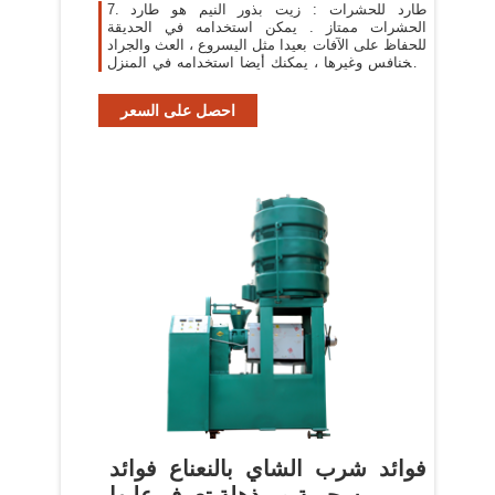
7. طارد للحشرات : زيت بذور النيم هو طارد
الحشرات ممتاز . يمكن استخدامه في الحديقة
للحفاظ على الآفات بعيدا مثل اليسروع ، العث والجراد
والخنافس وغيرها ، يمكنك أيضا استخدامه في المنزل
لصد الحشرات
احصل على السعر
فوائد شرب الشاي بالنعناع فوائد
سحرية و مذهلة تعرف عليها