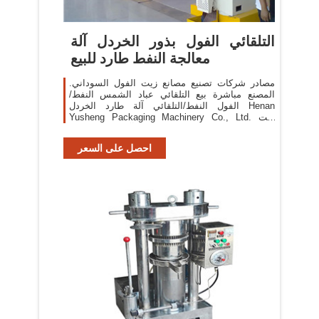
التلقائي الفول بذور الخردل آلة
معالجة النفط طارد للبيع
مصادر شركات تصنيع مصانع زيت الفول السوداني.
المصنع مباشرة بيع التلقائي عباد الشمس النفط/
الفول النفط/التلقائي آلة طارد الخردل Henan
Yusheng Packaging Machinery Co., Ltd. زيت
الطهي ماكينة/ الفول آلة معالجة النفط
احصل على السعر