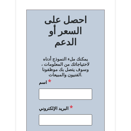
ص
احصل على
فّ
السعر أو
ح
الدعم
ا
ل
يمكنك ملء النموذج أدناه
م
لاحتياجاتك من المعلومات ،
وسوف يتصل بك موظفونا
ق
الفنيون والمبيعات.
*
اسم
ا
ل
ا
*
البريد الإلكتروني
ت