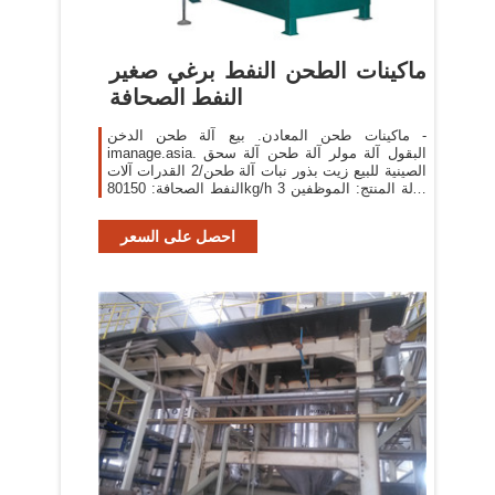
ماكينات الطحن النفط برغي صغير
النفط الصحافة
ماكينات طحن المعادن. بيع آلة طحن الدخن -
imanage.asia. البقول آلة مولر آلة طحن آلة سحق
الصينية للبيع زيت بذور نبات آلة طحن/2 القدرات آلات
النفط الصحافة: 80150kg/h 3 حالة المنتج: الموظفين
1 حملة بذور بلدي بيع الة الطحن القمح في
احصل على السعر