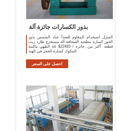
بذور الكسارات جائزة آلة
المنزل استخدام المقاوم للصدأ عباد الشمس بذور
الجوز كسارة مطحنة الصحافة آلة مستخرج طارد زيت
الطهي ماكينة us $22493 / قطعة. أكثر من; جائزة
المكوك كسارة الحجر في الهند
احصل على السعر