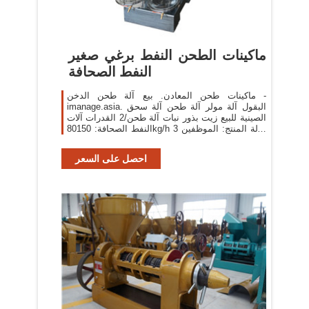
ماكينات الطحن النفط برغي صغير
النفط الصحافة
ماكينات طحن المعادن. بيع آلة طحن الدخن -
imanage.asia. البقول آلة مولر آلة طحن آلة سحق
الصينية للبيع زيت بذور نبات آلة طحن/2 القدرات آلات
النفط الصحافة: 80150kg/h 3 حالة المنتج: الموظفين
1 حملة بذور بلدي بيع الة الطحن القمح في ...
احصل على السعر