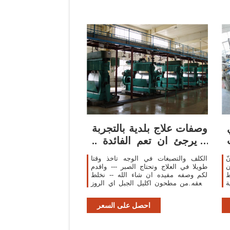
وصفات علاج بلدية بالتجربة
.. يرجئ ان تعم الفائدة ..
ربما
ّ
الكلف والتصبغات في الوجه تاخذ وقتا
ن
طويلا في العلاج وتحتاج الصبر --- واقدم
ط
لكم وصفه مفيده ان شاء الله -- نخلط
Ov
ملعقه من مطحون اكليل الجبل اي الروز
 لوحظ
ماري وتجدونها عند العطارين وملعقه من
ل
مطحون
احصل على السعر