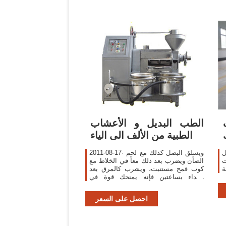
الطب البديل و الأعشاب
الطبية من الألف الى الياء
ل
2011-08-17· ويسلق البصل كذلك مع لحم
ت
الضأن ويضرب بعد ذلك معاً في الخلاط مع
ة
كوب قمح مستنبت، ويشرب كالمرق بعد
الغداء بساعتين فإنه يمنحك قوة في
العضلات وقوة في الحركة.. وتطحن بذور
الفجل ويعجن في عصير بصل
احصل على السعر