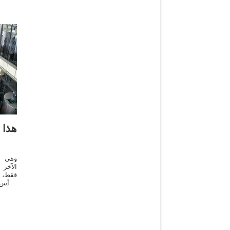
هذا 
وهي م
الآخر
فقط، و
الرأس،
وتتخلف