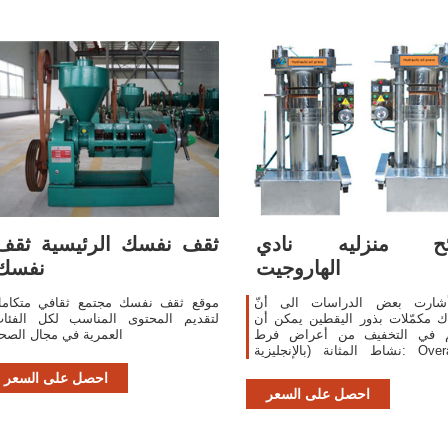
ئح منزليه نادي
ثقف نفسك الرئيسية ثقف
الهاروجيت
نفسك
شارت بعض الدراسات الى أنّ
موقع ثقف نفسك مجتمع ثقافي متكام
ك مكمّلات بذور اليقطين يمكن أن
لتقديم المحتوى المناسب لكل الفئا
 في التخفيف من أعراض فرط
العمرية في مجال الصح
نشاط المثانة (بالإنجليزية: Overactive
bladder)، وبالإضافة إلى ذلك فقد لوحظ
احصل على السعر
أنّ تناول النساء والرجال
احصل على السعر