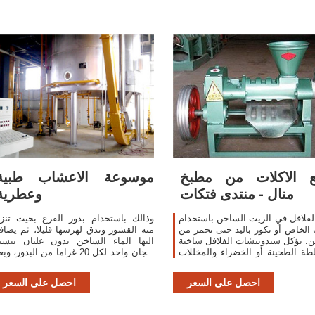
ع الاكلات من مطبخ
موسوعة الاعشاب طبية
منال - منتدى فتكات
وعطرية
لفلافل في الزيت الساخن باستخدام
وذالك باستخدام بذور القرع بحيث تنز
 الخاص أو تكور باليد حتى تحمر من
منه القشور وتدق لهرسها قليلا، ثم يضا
ن. تؤكل سندويتشات الفلافل ساخنة
اليها الماء الساخن بدون غليان بنسب
ة الطحينة أو الخضراء والمخللات
فنجان واحد لكل 20 غراما من البذور، وب
والفلفل الأحمر الحار.
انتظار بضع دقائق يحلى بالسكر ويشر
ساخنا..
احصل على السعر
احصل على السعر