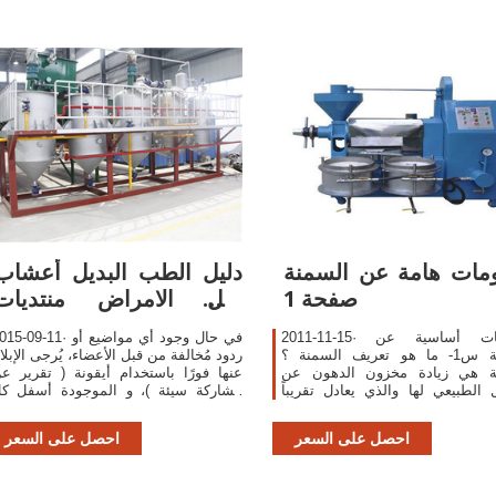
مات هامة عن السمنة
دليل الطب البديل أعشاب
صفحة 1
لكل الامراض منتديات
الجلفة لكل
2011-11-15· معلومات أساسية عن
2015-09-11· في حال وجود أي مواضي
السمنة س1- ما هو تعريف السمنة ؟
ردود مُخالفة من قبل الأعضاء، يُرجى الإبلا
ة هي زيادة مخزون الدهون عن
عنها فورًا باستخدام أيقونة ( تقرير ع
 الطبيعي لها والذي يعادل تقريباً
مشاركة سيئة )، و الموجودة أسفل ك
15%-18% من إجمالي وزن الجسم
مشاركة .
بالنسبة ل
احصل على السعر
احصل على السعر