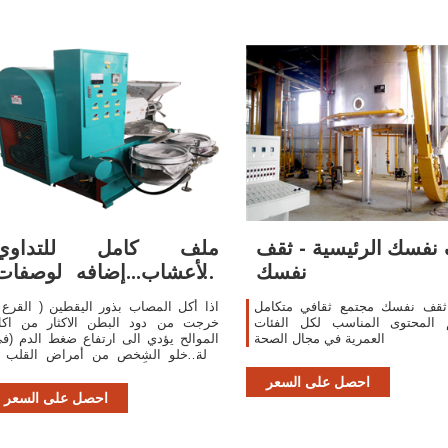
نفسك الرئيسية - ثقف
ملف كامل للتداوي
نفسك
بالأعشاب...إضافه لوصفات
من الطبيعه لل د
ثقف نفسك مجتمع ثقافي متكامل
اذا أكل المصاب بذور اليقطين ( القرع 
م المحتوى المناسب لكل الفئات
خرجت من دود البطن الاكثار من اك
العمرية في مجال الصحة
الموالح يؤدي الى ارتفاع ضغط الدم (ف
حالة خلو الشخص من أمراض القلب 
الكلى خصوصاً ) . يستفاد من بذور الخرد
احصل على السعر
في تخفي
احصل على السعر