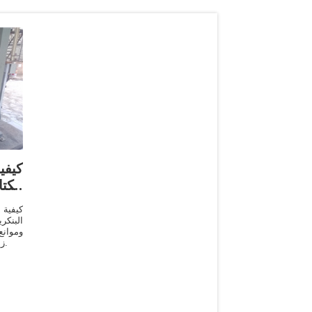
كيف
الك
كيفية 
البنكر
وموان
زيت بذور الكتان مع التهاب البنكرياس.