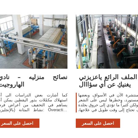
الملف الرائع ياعزيزتي
نصائح منزليه – نادي
يغنيكِ عن أي سؤااال
الهاروجيت
نتشرة الآن في الأسواق، وبعضها
كما أشارت بعض الدراسات الى أن
 مستورد، وخطرها ليس على الشعر
استهلاك مكمّلات بذور اليقطين يمكن أ
لكن كثيراً ما تؤدي إلى حروق بجلدة
يساهم في التخفيف من أعراض فر
 تحتاج إلى وقت طويل في علاجها،
نشاط المثانة (بالإنجليزية: eractive
 عنها ندب وتليف يمنع الشعر من
bladder)، وبالإضافة إلى ذلك فقد
أن ينبت
أنّ تناول النساء والرجا
احصل على السعر
احصل على السعر