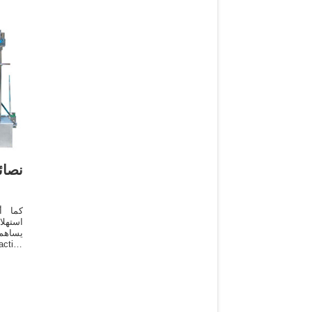
نصا
كما أ
استهلا
يساهم