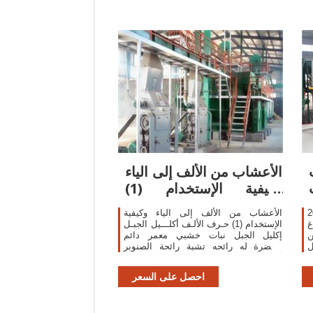
الأعشاب من الألف إلى الياء
وكيفية الإستخدام (1)
مجتمع رجيم
ع أو
الأعشاب من الألف إلى الياء وكيفية
غ
الإستخدام (1) حـرف الألـف أكلـــيل الجبـل
ن
إكليل الجبل نبات خشبي معمر دائم
ل
الخضرة له رائحه تشبة رائحة الصنوبر
أوراقه ابريه ضيقه يصل ارتفاع العشب
الى حوالي 3 أقدام ويزهر ازهار نيليه في
احصل على السعر