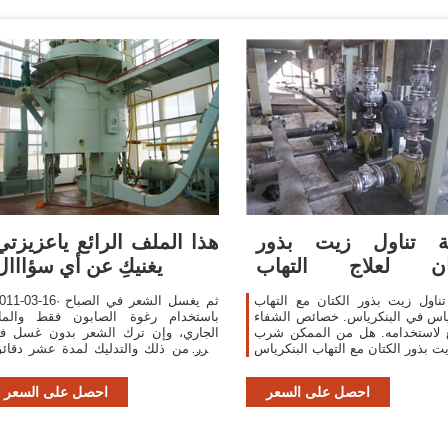
ية تناول زيت بذور
هذا الملف الرائع ياعزيزتي
تان لعلاج التهاب
يغنيكِ عن أي سؤااال
البنكرياس
تناول زيت بذور الكتان مع التهاب
2011-03-16· ثم يغسل الشعر في الص
ياس في البنكرياس. خصائص الشفاء
باستخدام رغوة الصابون فقط والما
ع لاستخدامه. هل من الممكن شرب
الجاري، وإن ترك الشعر بدون غسل فل
ضرر من ذلك والتدليك لمدة عشر دقائ
يعطي فرصة لتحسين الدورة الدموية ف
فروة الرأس وتمتص جذور الشع
احصل على السعر
احصل على السعر