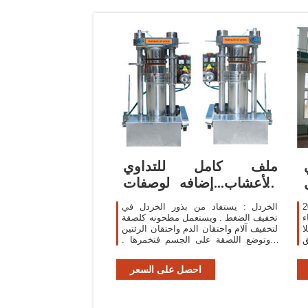
ملف كامل للتداوي
بالأعشاب...إضافه لوصفات
من الطبيعه لل د
باح
الخردل : يستفاد من بذور الخردل في
ء
تخفيف الضغط . ويستعمل مطحونه كلصقة
ا
لتخفيف آلام واحتقان الدم واحتقان الرئتين
ق
. وتوضع اللصقة على الجسم فتخمرها .
ي
وتقضي على الاحتقان .
ر
احصل على السعر