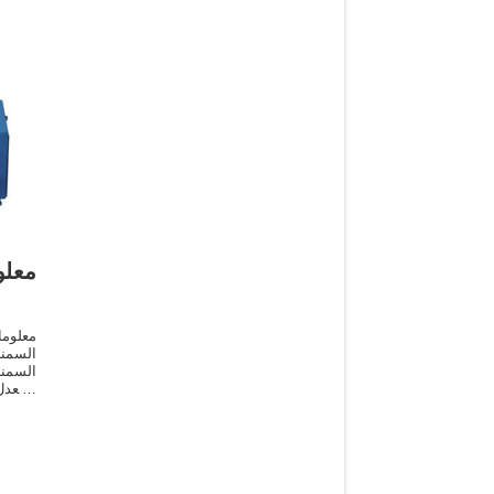
معلو
السمن
المعدل