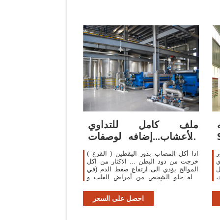
ملف كامل للتداوي
بالأعشاب...إضافه لوصفات
من الطبيعه لل د ...
ر
اذا أكل المصاب بذور اليقطين ( القرع )
ي
خرجت من دود البطن ... الاكثار من اكل
ل
الموالح يؤدي الى ارتفاع ضغط الدم (في
،
حالة خلو الشخص من أمراض القلب و
الكلى خصوصاً ) . ... يستفاد من بذور
الخردل في تخفيف ...
احصل على السعر