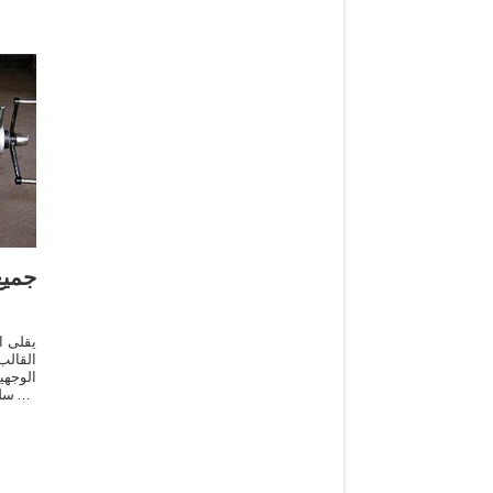
جمي
يقلى ا
القالب
الوجهي
مع سلط