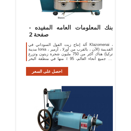
بنك المعلومات العامه المفيده -
صفحة 2
آلة إنتاج زيت الفول السوداني في Klazomenai ،
مدينة Ionia القديمة (الآن ، بالقرب من أورلا ، أزمير ،
تركيا) هناك أكثر من 750 مليون شجرة زيتون وتزرع
في جميع أنحاء العالم، 95 ٪ منها في منطقة البحر
الأبيض المتوسط.
احصل على السعر