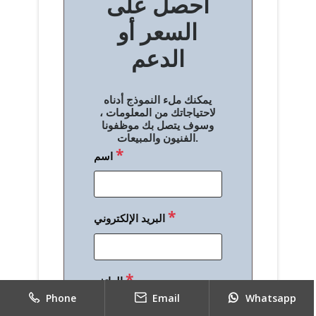
احصل على
فّ
السعر أو
ح
الدعم
ا
ل
يمكنك ملء النموذج أدناه
م
لاحتياجاتك من المعلومات ،
وسوف يتصل بك موظفونا
ق
الفنيون والمبيعات.
*
اسم
ا
ل
ا
*
البريد الإلكتروني
ت
*
الهاتف
Phone
Email
Whatsapp