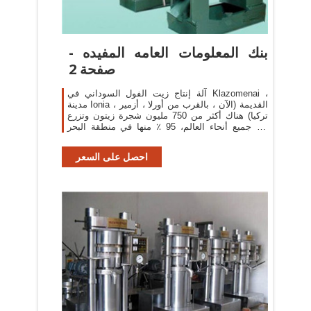
بنك المعلومات العامه المفيده -
صفحة 2
آلة إنتاج زيت الفول السوداني في Klazomenai ،
مدينة Ionia القديمة (الآن ، بالقرب من أورلا ، أزمير ،
تركيا) هناك أكثر من 750 مليون شجرة زيتون وتزرع
في جميع أنحاء العالم، 95 ٪ منها في منطقة البحر
الأبيض المتوسط.
احصل على السعر