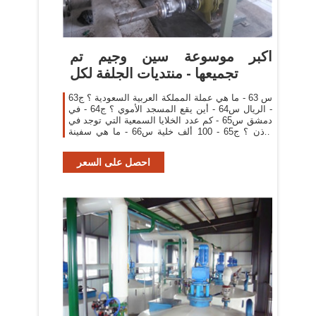
اكبر موسوعة سين وجيم تم
تجميعها - منتديات الجلفة لكل
س 63 - ما هي عملة المملكة العربية السعودية ؟ ج63
- الريال س64 - أين يقع المسجد الأموي ؟ ج64 - في
دمشق س65 - كم عدد الخلايا السمعية التي توجد في
الأذن ؟ ج65 - 100 ألف خلية س66 - ما هي سفينة
الصحراء ؟ ج66 - الجمل
احصل على السعر