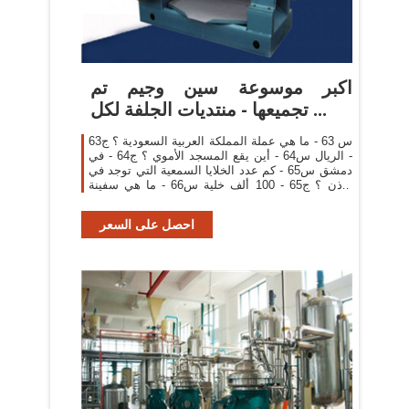
اكبر موسوعة سين وجيم تم
تجميعها - منتديات الجلفة لكل ...
س 63 - ما هي عملة المملكة العربية السعودية ؟ ج63
- الريال س64 - أين يقع المسجد الأموي ؟ ج64 - في
دمشق س65 - كم عدد الخلايا السمعية التي توجد في
الأذن ؟ ج65 - 100 ألف خلية س66 - ما هي سفينة
الصحراء ؟ ج66 - الجمل
احصل على السعر